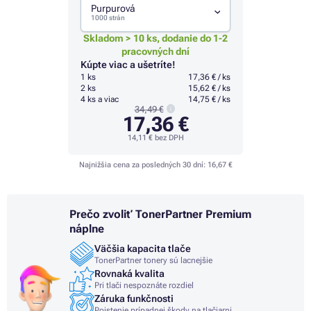
Purpurová
1000 strán
Skladom > 10 ks, dodanie do 1-2
pracovných dní
Kúpte viac a ušetríte!
1 ks
17,36 € / ks
2 ks
15,62 € / ks
4 ks a viac
14,75 € / ks
34,49 €
17,36 €
14,11 €
bez DPH
Najnižšia cena za posledných 30 dní:
16,67 €
Prečo zvoliť TonerPartner Premium
náplne
Väčšia kapacita tlače
TonerPartner tonery sú lacnejšie
Rovnaká kvalita
Pri tlači nespoznáte rozdiel
Záruka funkčnosti
Poistenie prípadnej škody na tlačiarni