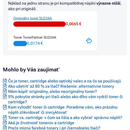
Náklad na jednu stranu je pri kompatibilnej náplni
výrazne nižší
,
ako pri origináli.
Originálny toner SU234A
0,0665 €
Toner TonerPartner SU234A
0,0174 €
Mohlo by Vás zaujímať
Čo je toner, cartridge alebo optický valec a na čo sa používajú
Ako ušetriť až 80 % za tlač? Riešenie: alternatívne tonery
Mám kúpiť originálny, alebo neoriginálny toner?
5% pokrytie stránky pri tlači alebo ako dlho vám vydrží toner či
cartridge?
Kam vyhodiť toner či cartridge: Poradíme vám, ako prázdnu
náplň zlikvidovať či zrecyklovať
Toner vs. cartridge: v čom sa líšia a ako vybrať správnu náplň?
Aká je životnosť tonerov a cartridge
Prečo miznú farebné tonery i pri čiernobielej tlači?