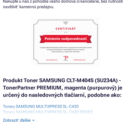
Nakúpte u nás z pohodlia vášho domova či kancelárie, bez nutnosti
navštíviť kamennú predajnu.
Produkt Toner SAMSUNG CLT-M404S (SU234A) -
TonerPartner PREMIUM, magenta (purpurový) je
určený do nasledovných tlačiarní, podobne ako:
Tonery SAMSUNG MULTIXPRESS SL-C430
Tonery SAMSUNG MULTIXPRESS SL-C430 SERIES
Tonery SAMSUNG MULTIXPRESS SL-C430W
Zobraziť ďalšie
Tonery SAMSUNG MULTIXPRESS SL-C480
Tonery SAMSUNG MULTIXPRESS SL-C480FN