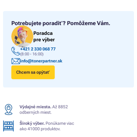
Potrebujete poradiť?
Pomôžeme Vám.
Poradca
pre výber
+421 2 330 068 77
(8:00 - 16:00)
info@tonerpartner.sk
Chcem sa opýtať
Výdajné miesta.
Až 8852
odberných miest.
Široký výber.
Ponúkame viac
ako 41000 produktov.