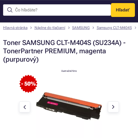
Hľadať
Menu
Hlavná stránka
Náplne do tlačiarní
SAMSUNG
Samsung CLT-M404S
Toner SAMSUNG CLT-M404S (SU234A) -
TonerPartner PREMIUM, magenta
(purpurový)
ilustračné foto
- 50%