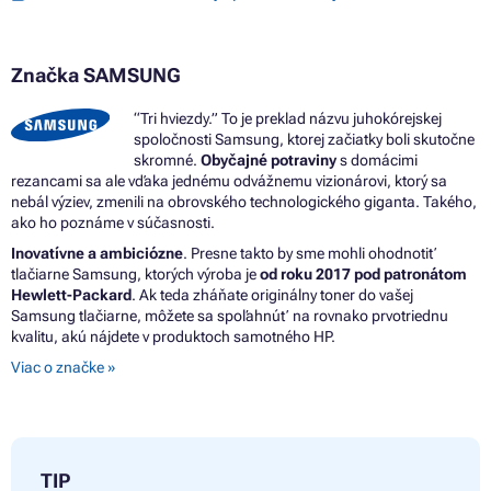
Značka SAMSUNG
“Tri hviezdy.” To je preklad názvu juhokórejskej
spoločnosti Samsung, ktorej začiatky boli skutočne
skromné.
Obyčajné potraviny
s domácimi
rezancami sa ale vďaka jednému odvážnemu vizionárovi, ktorý sa
nebál výziev, zmenili na obrovského technologického giganta. Takého,
ako ho poznáme v súčasnosti.
Inovatívne a ambiciózne
. Presne takto by sme mohli ohodnotiť
tlačiarne Samsung, ktorých výroba je
od roku 2017 pod patronátom
Hewlett-Packard
. Ak teda zháňate originálny toner do vašej
Samsung tlačiarne, môžete sa spoľahnúť na rovnako prvotriednu
kvalitu, akú nájdete v produktoch samotného HP.
Viac o značke »
TIP