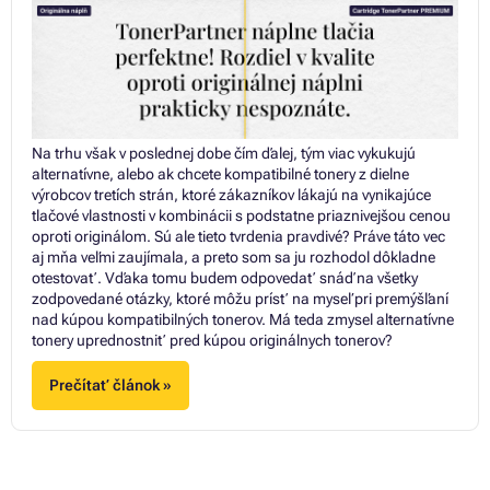
Na trhu však v poslednej dobe čím ďalej, tým viac vykukujú
alternatívne, alebo ak chcete kompatibilné tonery z dielne
výrobcov tretích strán, ktoré zákazníkov lákajú na vynikajúce
tlačové vlastnosti v kombinácii s podstatne priaznivejšou cenou
oproti originálom. Sú ale tieto tvrdenia pravdivé? Práve táto vec
aj mňa veľmi zaujímala, a preto som sa ju rozhodol dôkladne
otestovať. Vďaka tomu budem odpovedať snáď na všetky
zodpovedané otázky, ktoré môžu prísť na myseľ pri premýšľaní
nad kúpou kompatibilných tonerov. Má teda zmysel alternatívne
tonery uprednostniť pred kúpou originálnych tonerov?
Prečítať článok »