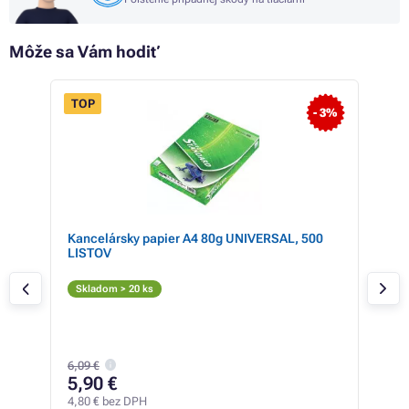
Môže sa Vám hodiť
TOP
- 3%
Kancelársky papier A4 80g UNIVERSAL, 500
Mul
LISTOV
(SU
colo
Či
Skladom > 20 ks
T
Skl
131,
6,09 €
68
5,90 €
55,8
4,80 € bez DPH
1,53 