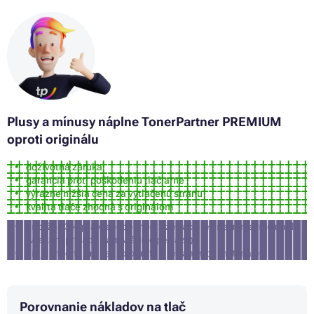
Tonery SAMSUNG MULTIXPRESS SL-C480FW
Tonery SAMSUNG MULTIXPRESS SL-C480W
Tonery SAMSUNG MULTIXPRESS SL-C482W
Tonery SAMSUNG XPRESS SL-C430
Tonery SAMSUNG XPRESS SL-C430 SERIES
Tonery SAMSUNG XPRESS SL-C480W
Plusy a mínusy náplne TonerPartner PREMIUM
oproti originálu
doživotná záruka
garancia proti poškodeniu tlačiarne
výrazne nižšia cena za vytlačenú stranu
kvalita tlače zhodná s originálom
približne 3% pravdepodobnosť, že tlačiareň nepríjme túto náplň
(v takom prípade Vám vrátime peniaze)
nie je vhodná pre tlač fotografií a reklamných materiálov
Porovnanie nákladov na tlač