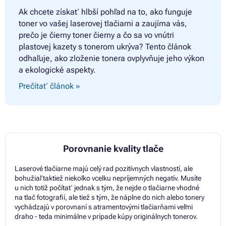
Ak chcete získať hlbší pohľad na to, ako funguje
toner vo vašej laserovej tlačiarni a zaujíma vás,
prečo je čierny toner čierny a čo sa vo vnútri
plastovej kazety s tonerom ukrýva? Tento článok
odhaľuje, ako zloženie tonera ovplyvňuje jeho výkon
a ekologické aspekty.
Prečítať článok »
Porovnanie kvality tlače
Laserové tlačiarne majú celý rad pozitívnych vlastností, ale
bohužiaľ taktiež niekoľko vcelku nepríjemných negatív. Musíte
u nich totiž počítať jednak s tým, že nejde o tlačiarne vhodné
na tlač fotografií, ale tiež s tým, že náplne do nich alebo tonery
vychádzajú v porovnaní s atramentovými tlačiarňami veľmi
draho - teda minimálne v prípade kúpy originálnych tonerov.