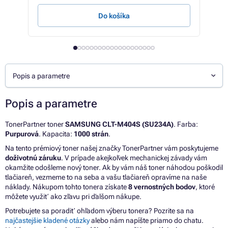
Do košíka
Popis a parametre
Popis a parametre
TonerPartner toner
SAMSUNG CLT-M404S (SU234A)
. Farba:
Purpurová
. Kapacita:
1000 strán
.
Na tento prémiový toner našej značky TonerPartner vám poskytujeme
doživotnú záruku
. V prípade akejkoľvek mechanickej závady vám
okamžite odošleme nový toner. Ak by vám náš toner náhodou poškodil
tlačiareň, vezmeme to na seba a vašu tlačiareň opravíme na naše
náklady. Nákupom tohto tonera získate
8 vernostných bodov
, ktoré
môžete využiť ako zľavu pri ďalšom nákupe.
Potrebujete sa poradiť ohľadom výberu tonera? Pozrite sa na
najčastejšie kladené otázky
alebo nám napíšte priamo do chatu.