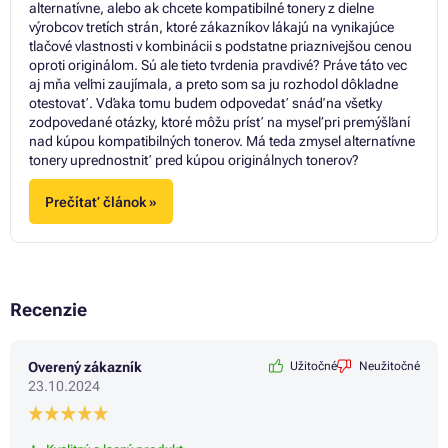
alternatívne, alebo ak chcete kompatibilné tonery z dielne
výrobcov tretích strán, ktoré zákazníkov lákajú na vynikajúce
tlačové vlastnosti v kombinácii s podstatne priaznivejšou cenou
oproti originálom. Sú ale tieto tvrdenia pravdivé? Práve táto vec
aj mňa veľmi zaujímala, a preto som sa ju rozhodol dôkladne
otestovať. Vďaka tomu budem odpovedať snáď na všetky
zodpovedané otázky, ktoré môžu prísť na myseľ pri premýšľaní
nad kúpou kompatibilných tonerov. Má teda zmysel alternatívne
tonery uprednostniť pred kúpou originálnych tonerov?
Prečítať článok »
Recenzie
Overený zákazník
Užitočné
Neužitočné
23.10.2024