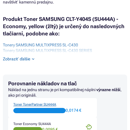
navštíviť kamennú predajnu.
Produkt Toner SAMSUNG CLT-Y404S (SU444A) -
Economy, yellow (žltý) je určený do nasledovných
tlačiarní, podobne ako:
Tonery SAMSUNG MULTIXPRESS SL-C430
Tonery SAMSUNG MULTIXPRESS SL-C430 SERIES
Tonery SAMSUNG MULTIXPRESS SL-C430W
Zobraziť ďalšie
Tonery SAMSUNG MULTIXPRESS SL-C480
Tonery SAMSUNG MULTIXPRESS SL-C480FN
Tonery SAMSUNG MULTIXPRESS SL-C480FW
Tonery SAMSUNG MULTIXPRESS SL-C480W
Porovnanie nákladov na tlač
Tonery SAMSUNG MULTIXPRESS SL-C482W
Tonery SAMSUNG XPRESS SL-C430
Náklad na jednu stranu je pri kompatibilnej náplni
výrazne nižší
,
Tonery SAMSUNG XPRESS SL-C430 SERIES
ako pri origináli.
Tonery SAMSUNG XPRESS SL-C480W
Toner TonerPartner SU444A
0,0174 €
Toner Economy SU444A
0,0095 €