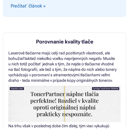
Prečítať článok »
Porovnanie kvality tlače
Laserové tlačiarne majú celý rad pozitívnych vlastností, ale
bohužiaľ taktiež niekoľko vcelku nepríjemných negatív. Musíte
u nich totiž počítať jednak s tým, že nejde o tlačiarne vhodné
na tlač fotografií, ale tiež s tým, že náplne do nich alebo tonery
vychádzajú v porovnaní s atramentovými tlačiarňami veľmi
draho - teda minimálne v prípade kúpy originálnych tonerov.
Na trhu však v poslednej dobe čím ďalej, tým viac vykukujú