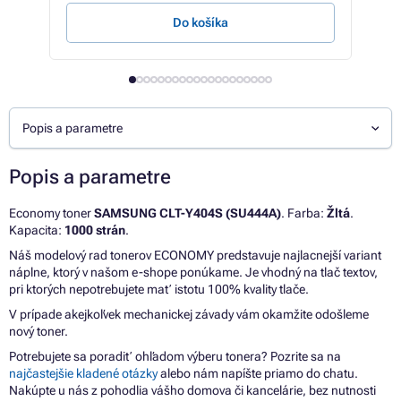
Do košíka
Popis a parametre
Popis a parametre
Economy toner
SAMSUNG CLT-Y404S (SU444A)
. Farba:
Žltá
.
Kapacita:
1000 strán
.
Náš modelový rad tonerov ECONOMY predstavuje najlacnejší variant
náplne, ktorý v našom e-shope ponúkame. Je vhodný na tlač textov,
pri ktorých nepotrebujete mať istotu 100% kvality tlače.
V prípade akejkoľvek mechanickej závady vám okamžite odošleme
nový toner.
Potrebujete sa poradiť ohľadom výberu tonera? Pozrite sa na
najčastejšie kladené otázky
alebo nám napíšte priamo do chatu.
Nakúpte u nás z pohodlia vášho domova či kancelárie, bez nutnosti