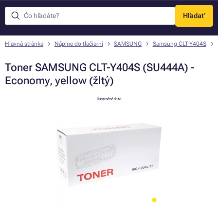
Hľadať
Menu
Hlavná stránka
Náplne do tlačiarní
SAMSUNG
Samsung CLT-Y404S
Toner SAMSUNG CLT-Y404S (SU444A) -
Economy, yellow (žltý)
ilustračné foto