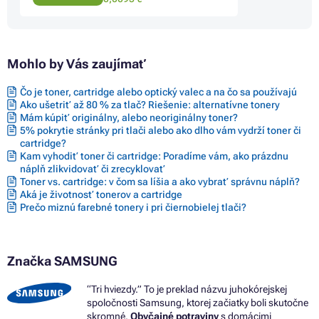
Mohlo by Vás zaujímať
Čo je toner, cartridge alebo optický valec a na čo sa používajú
Ako ušetriť až 80 % za tlač? Riešenie: alternatívne tonery
Mám kúpiť originálny, alebo neoriginálny toner?
5% pokrytie stránky pri tlači alebo ako dlho vám vydrží toner či
cartridge?
Kam vyhodiť toner či cartridge: Poradíme vám, ako prázdnu
náplň zlikvidovať či zrecyklovať
Toner vs. cartridge: v čom sa líšia a ako vybrať správnu náplň?
Aká je životnosť tonerov a cartridge
Prečo miznú farebné tonery i pri čiernobielej tlači?
Značka SAMSUNG
“Tri hviezdy.” To je preklad názvu juhokórejskej
spoločnosti Samsung, ktorej začiatky boli skutočne
skromné.
Obyčajné potraviny
s domácimi