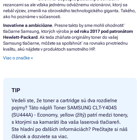
rezancami sa ale vďaka jednému odvážnemu vizionárovi, ktorý sa
nebál výziev, zmenili na obrovského technologického giganta. Takého,
ako ho poznáme v súčasnosti.
Inovatívne a ambiciózne
. Presne takto by sme mohli ohodnotiť
tlačiarne Samsung, ktorých výroba je
od roku 2017 pod patronátom
Hewlett-Packard
. Ak teda zháňate originálny toner do vašej
Samsung tlačiarne, môžete sa spoľahnúť na rovnako prvotriednu
kvalitu, akú nájdete v produktoch samotného HP.
Viac o značke »
TIP
Vedeli ste, že toner a cartridge sú dva rozdielne
pojmy? Táto náplň
Toner SAMSUNG CLT-Y404S
(SU444A) - Economy, yellow (žltý) patrí medzi tonery,
s ktorými sa kamaráti iba vaša laserová tlačiareň.
Ste hladní po ďalších informáciách? Prečítajte si náš
článok a dozviete sa viac.