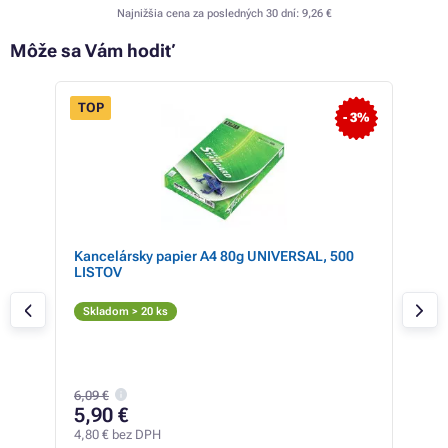
Najnižšia cena za posledných 30 dní:
9,26 €
Môže sa Vám hodiť
TOP
- 3%
Kancelársky papier A4 80g UNIVERSAL, 500
Ton
LISTOV
Eco
Či
Skladom > 20 ks
Skl
6,09 €
9,
5,90 €
7,53
4,80 € bez DPH
0,62 