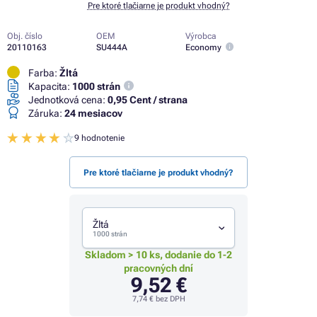
Pre ktoré tlačiarne je produkt vhodný?
Obj. číslo
OEM
Výrobca
20110163
SU444A
Economy
Farba:
Žltá
Kapacita:
1000 strán
Jednotková cena:
0,95 Cent / strana
Záruka:
24 mesiacov
9 hodnotenie
Pre ktoré tlačiarne je produkt vhodný?
Žltá
1000 strán
Skladom > 10 ks, dodanie do 1-2
pracovných dní
9,52 €
7,74 €
bez DPH