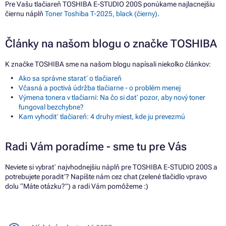
Pre Vašu tlačiareň TOSHIBA E-STUDIO 200S ponúkame najlacnejšiu
čiernu náplň
Toner Toshiba T-2025, black (čierny)
.
Články na našom blogu o značke TOSHIBA
K značke TOSHIBA sme na našom blogu napísali niekoľko článkov:
Ako sa správne starať o tlačiareň
Včasná a poctivá údržba tlačiarne - o problém menej
Výmena tonera v tlačiarni: Na čo si dať pozor, aby nový toner
fungoval bezchybne?
Kam vyhodiť tlačiareň: 4 druhy miest, kde ju prevezmú
Radi Vám poradíme - sme tu pre Vás
Neviete si vybrať najvhodnejšiu náplň pre TOSHIBA E-STUDIO 200S a
potrebujete poradiť? Napíšte nám cez chat (zelené tlačidlo vpravo
dolu “Máte otázku?”) a radi Vám pomôžeme :)