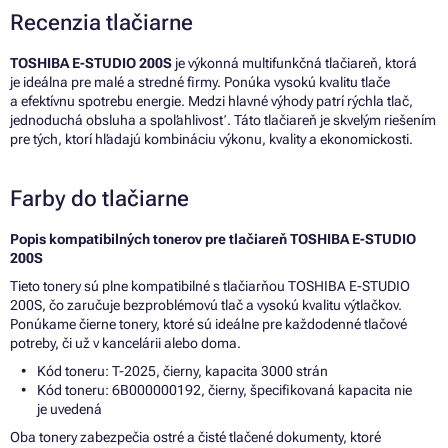
Recenzia tlačiarne
TOSHIBA E-STUDIO 200S
je výkonná multifunkčná tlačiareň, ktorá
je ideálna pre malé a stredné firmy. Ponúka vysokú kvalitu tlače
a efektívnu spotrebu energie. Medzi hlavné výhody patrí rýchla tlač,
jednoduchá obsluha a spoľahlivosť. Táto tlačiareň je skvelým riešením
pre tých, ktorí hľadajú kombináciu výkonu, kvality a ekonomickosti.
Farby do tlačiarne
Popis kompatibilných tonerov pre tlačiareň TOSHIBA E-STUDIO
200S
Tieto tonery sú plne kompatibilné s tlačiarňou TOSHIBA E-STUDIO
200S, čo zaručuje bezproblémovú tlač a vysokú kvalitu výtlačkov.
Ponúkame čierne tonery, ktoré sú ideálne pre každodenné tlačové
potreby, či už v kancelárii alebo doma.
Kód toneru: T-2025, čierny, kapacita 3000 strán
Kód toneru: 6B000000192, čierny, špecifikovaná kapacita nie
je uvedená
Oba tonery zabezpečia ostré a čisté tlačené dokumenty, ktoré