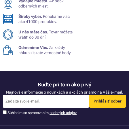
Výdajné miesta.
Až 8857
odberných miest.
Široký výber.
Ponúkame viac
ako 41000 produktov.
U nás máte čas.
Tovar môžete
vrátiť do 30 dní.
Odmeníme Vás.
Za každý
nákup získate vernostné body.
Buďte pri tom ako prvý
Najnovšie informácie o novinkách a akciách priamo na Váš e-mail.
Prihlásiť odber
Súhlasím so spracovaním
osobných údajov