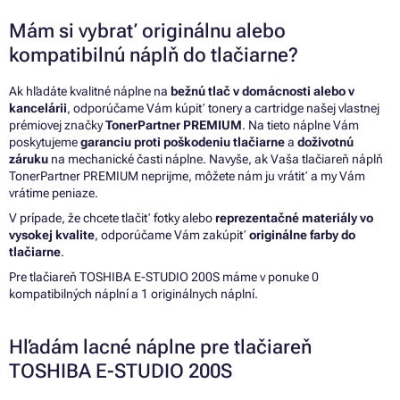
Mám si vybrať originálnu alebo
kompatibilnú náplň do tlačiarne?
Ak hľadáte kvalitné náplne na
bežnú tlač v domácnosti alebo v
kancelárii
, odporúčame Vám kúpiť tonery a cartridge našej vlastnej
prémiovej značky
TonerPartner PREMIUM
. Na tieto náplne Vám
poskytujeme
garanciu proti poškodeniu tlačiarne
a
doživotnú
záruku
na mechanické časti náplne. Navyše, ak Vaša tlačiareň náplň
TonerPartner PREMIUM neprijme, môžete nám ju vrátiť a my Vám
vrátime peniaze.
V prípade, že chcete tlačiť fotky alebo
reprezentačné materiály vo
vysokej kvalite
, odporúčame Vám zakúpiť
originálne farby do
tlačiarne
.
Pre tlačiareň TOSHIBA E-STUDIO 200S máme v ponuke 0
kompatibilných náplní a 1 originálnych náplní.
Hľadám lacné náplne pre tlačiareň
TOSHIBA E-STUDIO 200S