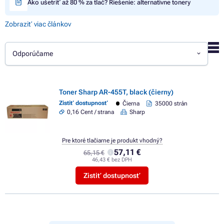
Ako ušetriť až 80 % za tlač? Riešenie: alternatívne tonery
Zobraziť viac článkov
Odporúčame
Toner Sharp AR-455T, black (čierny)
Zistiť dostupnosť
Čierna
35000 strán
0,16 Cent / strana
Sharp
Pre ktoré tlačiarne je produkt vhodný?
57,11 €
65,15 €
46,43 € bez DPH
Zistiť dostupnosť