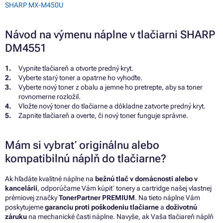
SHARP MX-M450U
Návod na výmenu náplne v tlačiarni SHARP
DM4551
Vypnite tlačiareň a otvorte predný kryt.
Vyberte starý toner a opatrne ho vyhoďte.
Vyberte nový toner z obalu a jemne ho pretrepte, aby sa toner
rovnomerne rozložil.
Vložte nový toner do tlačiarne a dôkladne zatvorte predný kryt.
Zapnite tlačiareň a overte, či nový toner funguje správne.
Mám si vybrať originálnu alebo
kompatibilnú náplň do tlačiarne?
Ak hľadáte kvalitné náplne na
bežnú tlač v domácnosti alebo v
kancelárii
, odporúčame Vám kúpiť tonery a cartridge našej vlastnej
prémiovej značky
TonerPartner PREMIUM
. Na tieto náplne Vám
poskytujeme
garanciu proti poškodeniu tlačiarne
a
doživotnú
záruku
na mechanické časti náplne. Navyše, ak Vaša tlačiareň náplň