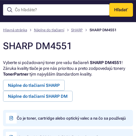
Hľadať
Menu
Hlavná stránka
Náplne do tlačiarní
SHARP
SHARP DM4551
SHARP DM4551
Vyberte si požadovaný toner pre vašu tlačiareň
SHARP DM4551
!
Záruka kvality tlače je pre nás prioritou a preto zodpovedajú tonery
TonerPartner
tým najvyšším štandardom kvality.
Náplne do tlačiarní SHARP
Náplne do tlačiarní SHARP DM
Čo je toner, cartridge alebo optický valec a na čo sa používajú