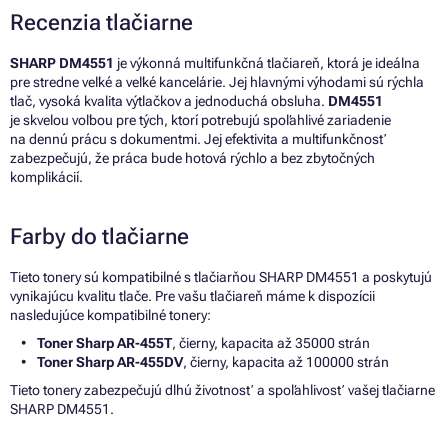
Recenzia tlačiarne
SHARP DM4551
je výkonná multifunkčná tlačiareň, ktorá je ideálna
pre stredne veľké a veľké kancelárie. Jej hlavnými výhodami sú rýchla
tlač, vysoká kvalita výtlačkov a jednoduchá obsluha.
DM4551
je skvelou voľbou pre tých, ktorí potrebujú spoľahlivé zariadenie
na dennú prácu s dokumentmi. Jej efektivita a multifunkčnosť
zabezpečujú, že práca bude hotová rýchlo a bez zbytočných
komplikácií.
Farby do tlačiarne
Tieto tonery sú kompatibilné s tlačiarňou SHARP DM4551 a poskytujú
vynikajúcu kvalitu tlače. Pre vašu tlačiareň máme k dispozícii
nasledujúce kompatibilné tonery:
Toner Sharp AR-455T
, čierny, kapacita až 35000 strán
Toner Sharp AR-455DV
, čierny, kapacita až 100000 strán
Tieto tonery zabezpečujú dlhú životnosť a spoľahlivosť vašej tlačiarne
SHARP DM4551.