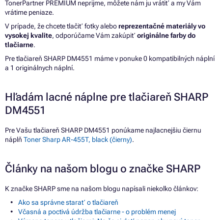
TonerPartner PREMIUM neprijme, môžete nám ju vrátiť a my Vám
vrátime peniaze.
V prípade, že chcete tlačiť fotky alebo
reprezentačné materiály vo
vysokej kvalite
, odporúčame Vám zakúpiť
originálne farby do
tlačiarne
.
Pre tlačiareň SHARP DM4551 máme v ponuke 0 kompatibilných náplní
a 1 originálnych náplní.
Hľadám lacné náplne pre tlačiareň SHARP
DM4551
Pre Vašu tlačiareň SHARP DM4551 ponúkame najlacnejšiu čiernu
náplň
Toner Sharp AR-455T, black (čierny)
.
Články na našom blogu o značke SHARP
K značke SHARP sme na našom blogu napísali niekoľko článkov:
Ako sa správne starať o tlačiareň
Včasná a poctivá údržba tlačiarne - o problém menej