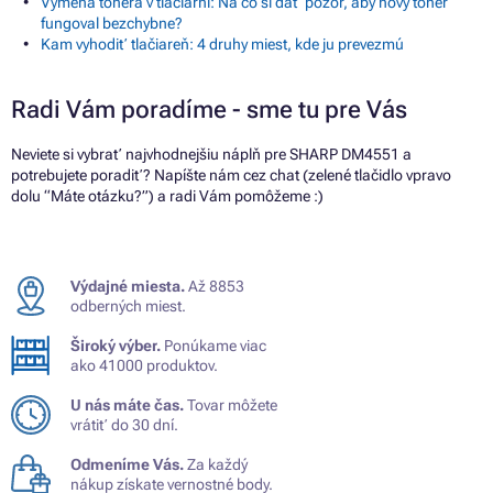
Výmena tonera v tlačiarni: Na čo si dať pozor, aby nový toner
fungoval bezchybne?
Kam vyhodiť tlačiareň: 4 druhy miest, kde ju prevezmú
Radi Vám poradíme - sme tu pre Vás
Neviete si vybrať najvhodnejšiu náplň pre SHARP DM4551 a
potrebujete poradiť? Napíšte nám cez chat (zelené tlačidlo vpravo
dolu “Máte otázku?”) a radi Vám pomôžeme :)
Výdajné miesta.
Až 8853
odberných miest.
Široký výber.
Ponúkame viac
ako 41000 produktov.
U nás máte čas.
Tovar môžete
vrátiť do 30 dní.
Odmeníme Vás.
Za každý
nákup získate vernostné body.