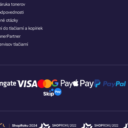
áruka tonerov
zodpovednosti
ené otázky
 do tlačiarní a kopíriek
onerPartner
rvisov tlačiarní