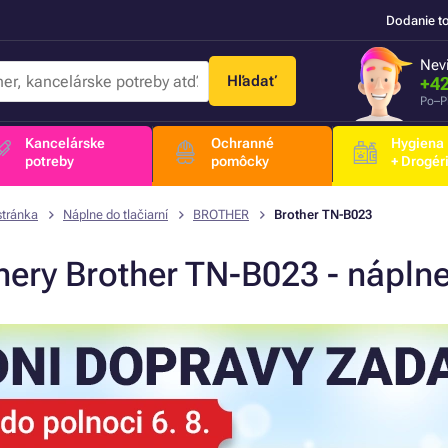
Dodanie t
Nevi
Hľadať
+42
Po–P
Kancelárske
Ochranné
Hygiena
potreby
pomôcky
+ Drogér
stránka
Náplne do tlačiarní
BROTHER
Brother TN-B023
nery Brother TN-B023 - náplne