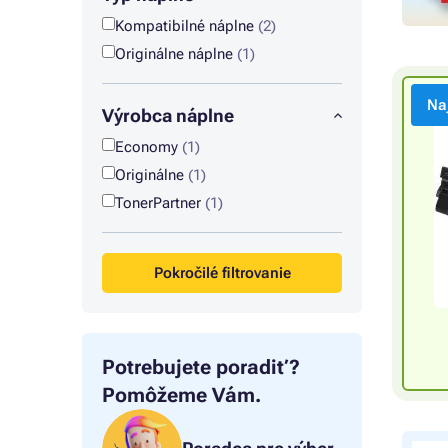
Kompatibilné náplne
(2)
Originálne náplne
(1)
Na
Výrobca náplne
Economy
(1)
Originálne
(1)
TonerPartner
(1)
Pokročilé filtrovanie
Potrebujete poradiť?
Pomôžeme Vám.