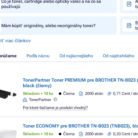
Čo je toner, cartridge alebo optický valec a na čo sa
A
používajú
t
5
Mám kúpiť originálny, alebo neoriginálny toner?
t
iť viac článkov
orúčame
Podľa názvu
Od najlacnejšieho
Od najdrahšieho
TonerPartner Toner PREMIUM pre BROTHER TN-B023 
black (čierny)
Skladom > 10 ks
Čierna
2000 strán
0,71 Cent / st
TonerPartner
Pre ktoré tlačiarne je produkt vhodný?
Toner ECONOMY pre BROTHER TN-B023 (TNB023), blac
Skladom > 10 ks
Čierna
2000 strán
0,33 Cent / st