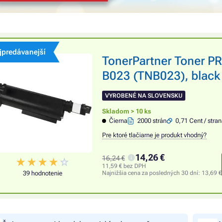
jpredávanejší
TonerPartner Toner 
B023 (TNB023), black 
VYROBENÉ NA SLOVENSKU
Skladom > 10 ks
Čierna
2000 strán
0,71 Cent / stra
Pre ktoré tlačiarne je produkt vhodný?
14,26 €
16,24 €
11,59 € bez DPH
39 hodnotenie
Najnižšia cena za posledných 30 dní:
13,69 €