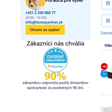
Poradca pre výber
+421 2 330 068 77
(8:00 - 16:00)
info@tonerpartner.sk
Chcem sa opýtať
Zobraz
Zákazníci nás chvália
Odp
- 12%
90%
zákazníkov odporúča podľa dotazníkov
spokojnosti za posledných 90 dní.