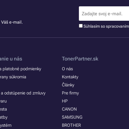
 Váš e-mail.
Súhlasím so spracovaní
nie u nás
TonerPartner.sk
 platobné podmienky
O nás
rany súkromia
Kontakty
Články
 a odstúpenie od zmluvy
Pre firmy
varu
HP
esta
CANON
atby
SAMSUNG
systém
BROTHER