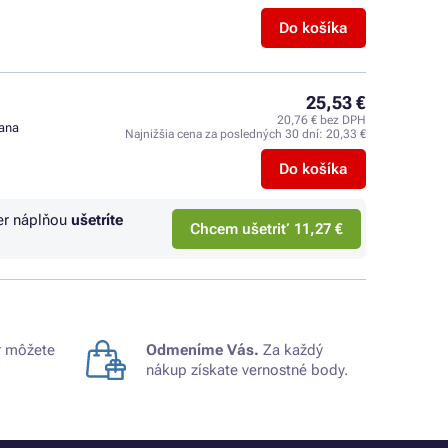
Do košíka
25,53 €
20,76 € bez DPH
rana
Najnižšia cena za posledných 30 dní:
20,33 €
Do košíka
er náplňou
ušetríte
Chcem ušetriť 11,27 €
 môžete
Odmeníme Vás.
Za každý
nákup získate vernostné body.