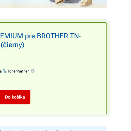
PREMIUM pre BROTHER TN-
(čierny)
na
TonerPartner
Do košíka