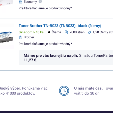
Economy
Pre ktoré tlačiarne je produkt vhodný?
Toner Brother TN-B023 (TNB023), black (čierny)
Skladom > 10 ks
Čierna
2000 strán
1,28 Cent / st
Brother
Pre ktoré tlačiarne je produkt vhodný?
Máme pre vás lacnejšiu náplň.
S našou TonerPartn
11,27 €
.
Široký výber.
Ponúkame viac
U nás máte čas.
Tovar
ako 41000 produktov.
vrátiť do 30 dní.