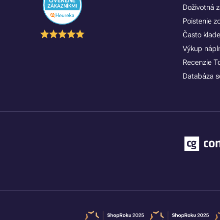
Doživotná z
Poistenie 
Často klad
Výkup náplní
Recenzie T
Databáza se