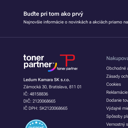
Buďte pri tom ako prvý
Najnovšie informácie o novinkách a akciách priamo na
Nakupova
Obchodné a
Zásady och
Ledum Kamara SK s.r.o.
Cookies
Zámocká 30, Bratislava, 811 01
Reklamácie
IČ: 48158836
Dodanie to
DIČ: 2120068665
IČ DPH: SK2120068665
Výdajné mi
Spôsoby pl
Vernostný 