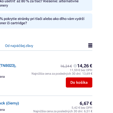
ko ušetriť až 80 % za tlač? Riešenie: alternatívne
onery
% pokrytie stránky pri tlači alebo ako dlho vám vydrží
oner či cartridge?
Od najväčšej zľavy
14,26 €
(TNB023),
16,24 €
11,59 € bez DPH
Najnižšia cena za posledných 30 dní:
13,69 €
rana
Do košíka
6,67 €
k (čierny)
5,42 € bez DPH
rana
Najnižšia cena za posledných 30 dní:
6,51 €