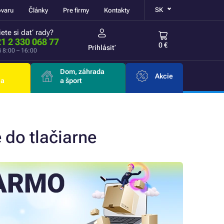
SK
ovaru
Články
Pre firmy
Kontakty
ete si dať rady?
1 2 330 068 77
0 €
Prihlásiť
i 8:00 – 16:00
Dom, záhrada
Akcie
ia
a šport
 do tlačiarne