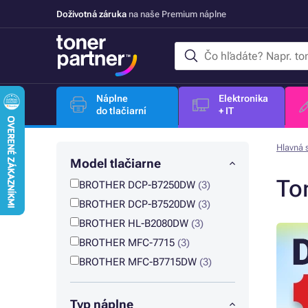
Doživotná záruka
na naše Premium náplne
Náplne
Elektronika
do tlačiarní
+ IT
Hlavná 
Model tlačiarne
To
BROTHER DCP-B7250DW
(3)
BROTHER DCP-B7520DW
(3)
BROTHER HL-B2080DW
(3)
BROTHER MFC-7715
(3)
BROTHER MFC-B7715DW
(3)
Typ náplne