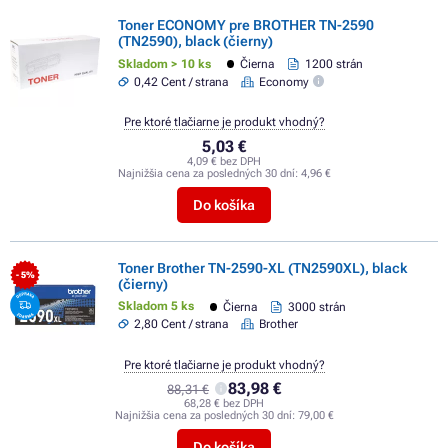
Toner ECONOMY pre BROTHER TN-2590
(TN2590), black (čierny)
Skladom > 10 ks
Čierna
1200 strán
0,42 Cent / strana
Economy
Pre ktoré tlačiarne je produkt vhodný?
5,03 €
4,09 € bez DPH
Najnižšia cena za posledných 30 dní:
4,96 €
Do košíka
Toner Brother TN-2590-XL (TN2590XL), black
- 5%
(čierny)
Skladom 5 ks
Čierna
3000 strán
2,80 Cent / strana
Brother
Pre ktoré tlačiarne je produkt vhodný?
83,98 €
88,31 €
68,28 € bez DPH
Najnižšia cena za posledných 30 dní:
79,00 €
Do košíka