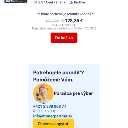
2,57 Cent / strana
Brother
Pre ktoré tlačiarne je produkt vhodný?
128,35 €
138,78 €
104,35 € bez DPH
Najnižšia cena za posledných 30 dní:
125,32 €
Do košíka
Potrebujete poradiť?
Pomôžeme Vám.
Poradca pre výber
+421 2 330 068 77
(8:00 - 16:00)
info@tonerpartner.sk
Chcem sa opýtať