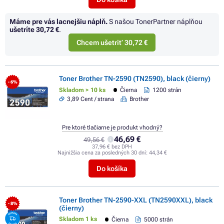
Máme pre vás lacnejšiu náplň.
S našou TonerPartner náplňou
ušetríte
30,72 €
.
Chcem ušetriť 30,72 €
Toner Brother TN-2590 (TN2590), black (čierny)
- 6%
Skladom > 10 ks
Čierna
1200 strán
3,89 Cent / strana
Brother
Pre ktoré tlačiarne je produkt vhodný?
46,69 €
49,56 €
37,96 € bez DPH
Najnižšia cena za posledných 30 dní:
44,34 €
Do košíka
Toner Brother TN-2590-XXL (TN2590XXL), black
- 8%
(čierny)
Skladom 1 ks
Čierna
5000 strán