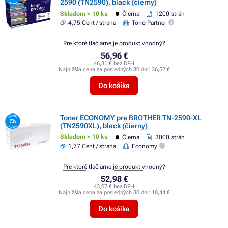
2590 (TN2590), black (čierny)
Skladom > 10 ks
Čierna
1200 strán
4,75 Cent / strana
TonerPartner
Pre ktoré tlačiarne je produkt vhodný?
56,96 €
46,31 € bez DPH
Najnižšia cena za posledných 30 dní:
36,52 €
Do košíka
Toner ECONOMY pre BROTHER TN-2590-XL
(TN2590XL), black (čierny)
Skladom > 10 ks
Čierna
3000 strán
1,77 Cent / strana
Economy
Pre ktoré tlačiarne je produkt vhodný?
52,98 €
43,07 € bez DPH
Najnižšia cena za posledných 30 dní:
18,44 €
Do košíka