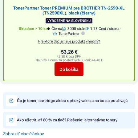
TonerPartner Toner PREMIUM pre BROTHER TN-2590-XL
(TN2590XL), black (čierny)
VYROBENÉ NA SLOVENSKU
Skladom > 10 ks
Čierna
3000 strán
1,78 Cent / strana
TonerPartner
Pre ktoré tlačiarne je produkt vhodný?
53,26 €
43,30 € bez DPH
Najnižšia cena za posledných 30 dní:
44,40 €
Do košíka
Čo je toner, cartridge alebo optický valec a na čo sa používajú
Ako ušetriť až 80 % za tlač? Riešenie: alternatívne tonery
Zobraziť viac článkov