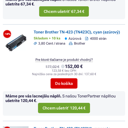
ušetríte
67,34 €
.
Chcem ušetriť 67,34 €
Toner Brother TN-423 (TN423C), cyan (azúrový)
- 14%
Skladom > 10 ks
Azúrová
4000 strán
3,80 Cent / strana
Brother
Pre ktoré tlačiarne je produkt vhodný?
152,00 €
177,02 €
123,58 € bez DPH
Najnižšia cena za posledných 30 dní:
137,60 €
Do košíka
Máme pre vás lacnejšiu náplň.
S našou TonerPartner náplňou
ušetríte
120,44 €
.
Chcem ušetriť 120,44 €