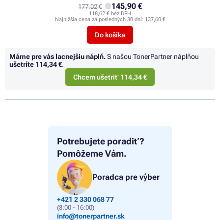
145,90 €
177,02 €
118,62 € bez DPH
Najnižšia cena za posledných 30 dní:
137,60 €
Do košíka
Máme pre vás lacnejšiu náplň.
S našou TonerPartner náplňou
ušetríte
114,34 €
.
Chcem ušetriť 114,34 €
Potrebujete poradiť?
Pomôžeme Vám.
Poradca pre výber
+421 2 330 068 77
(8:00 - 16:00)
info@tonerpartner.sk