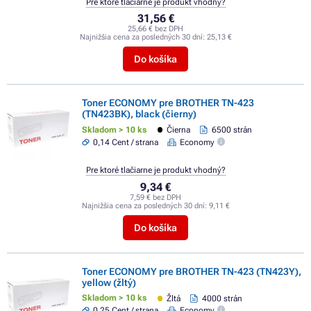
Pre ktoré tlačiarne je produkt vhodný?
31,56 €
25,66 € bez DPH
Najnižšia cena za posledných 30 dní:
25,13 €
Do košíka
Toner ECONOMY pre BROTHER TN-423
(TN423BK), black (čierny)
Skladom > 10 ks
Čierna
6500 strán
0,14 Cent / strana
Economy
Pre ktoré tlačiarne je produkt vhodný?
9,34 €
7,59 € bez DPH
Najnižšia cena za posledných 30 dní:
9,11 €
Do košíka
Toner ECONOMY pre BROTHER TN-423 (TN423Y),
yellow (žltý)
Skladom > 10 ks
Žltá
4000 strán
0,25 Cent / strana
Economy