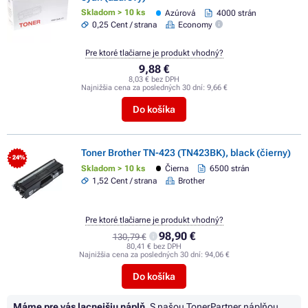
Skladom > 10 ks
Azúrová
4000 strán
0,25 Cent / strana
Economy
Pre ktoré tlačiarne je produkt vhodný?
9,88 €
8,03 € bez DPH
Najnižšia cena za posledných 30 dní:
9,66 €
Do košíka
Toner Brother TN-423 (TN423BK), black (čierny)
- 24%
Skladom > 10 ks
Čierna
6500 strán
1,52 Cent / strana
Brother
Pre ktoré tlačiarne je produkt vhodný?
98,90 €
130,79 €
80,41 € bez DPH
Najnižšia cena za posledných 30 dní:
94,06 €
Do košíka
Máme pre vás lacnejšiu náplň.
S našou TonerPartner náplňou