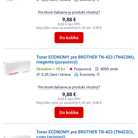
Pre ktoré tlačiarne je produkt vhodný?
9,88 €
8,03 € bez DPH
Najnižšia cena za posledných 30 dní:
9,59 €
Do košíka
Toner ECONOMY pre BROTHER TN-423 (TN423M),
magenta (purpurový)
Skladom > 10 ks
Purpurová
4000 strán
0,25 Cent / strana
Economy
Pre ktoré tlačiarne je produkt vhodný?
9,88 €
8,03 € bez DPH
Najnižšia cena za posledných 30 dní:
9,66 €
Do košíka
Toner ECONOMY pre BROTHER TN-423 (TN423C),
cyan (azúrový)