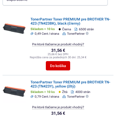
TonerPartner Toner PREMIUM pre BROTHER TN-
423 (TN423BK), black (čierny)
Skladom > 10 ks
Čierna
6500 strán
0,49 Cent / strana
TonerPartner
Pre ktoré tlačiarne je produkt vhodný?
31,56 €
25,66 € bez DPH
Najnižšia cena za posledných 30 dní:
25,34 €
Do košíka
TonerPartner Toner PREMIUM pre BROTHER TN-
423 (TN423Y), yellow (žltý)
Skladom > 10 ks
Žltá
4000 strán
0,79 Cent / strana
TonerPartner
Pre ktoré tlačiarne je produkt vhodný?
31,56 €