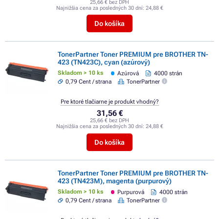
25,66 € bez DPH
Najnižšia cena za posledných 30 dní:
24,88 €
Do košíka
TonerPartner Toner PREMIUM pre BROTHER TN-
423 (TN423C), cyan (azúrový)
Skladom > 10 ks
Azúrová
4000 strán
0,79 Cent / strana
TonerPartner
Pre ktoré tlačiarne je produkt vhodný?
31,56 €
25,66 € bez DPH
Najnižšia cena za posledných 30 dní:
24,88 €
Do košíka
TonerPartner Toner PREMIUM pre BROTHER TN-
423 (TN423M), magenta (purpurový)
Skladom > 10 ks
Purpurová
4000 strán
0,79 Cent / strana
TonerPartner