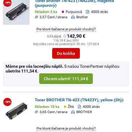
Toner Brother TN-423 (TN423M), magenta
- 19%
(purpurový)
Skladom 5 ks
Purpurová
4000 strán
3,57 Cent / strana
Brother
Pre ktoré tlačiarne je produkt vhodný?
142,90 €
177,02 €
116,18 € bez DPH
Najnižšia cena za posledných 30 dní:
137,60 €
Do košíka
Máme pre vás lacnejšiu náplň.
S našou TonerPartner náplňou
ušetríte
111,34 €
.
Chcem ušetriť 111,34 €
Toner BROTHER TN-423 (TN423Y), yellow (žltý)
- 18%
Skladom 10 ks
Žltá
4000 strán
3,65 Cent / strana
BROTHER
Pre ktoré tlačiarne je produkt vhodný?