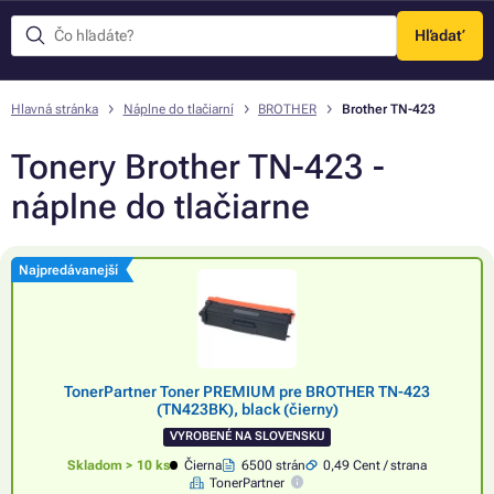
Hľadať
Menu
Hlavná stránka
Náplne do tlačiarní
BROTHER
Brother TN-423
Tonery Brother TN-423 -
náplne do tlačiarne
Najpredávanejší
TonerPartner Toner PREMIUM pre BROTHER TN-423
(TN423BK), black (čierny)
VYROBENÉ NA SLOVENSKU
Skladom > 10 ks
Čierna
6500 strán
0,49 Cent / strana
TonerPartner