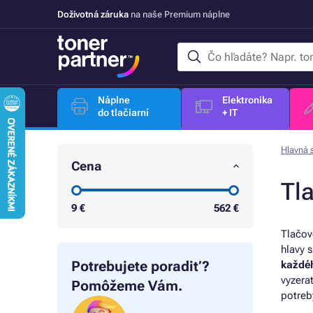
Doživotná záruka
na naše Premium náplne
Náplne
Elektronika
do tlačiarní
+ IT
Hlavná 
Cena
Tl
9
€
562
€
Tlačov
hlavy s
Potrebujete poradiť?
každé
vyzer
Pomôžeme Vám.
potreb