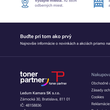
Výdajné miesta.
Až 8854
odberných miest.
Buďte pri tom ako prvý
Najnovšie informácie o novinkách a akciách priamo na
Nakupova
Obchodné a
Zásady och
Ledum Kamara SK s.r.o.
Cookies
Zámocká 30, Bratislava, 811 01
Reklamácie
IČ: 48158836