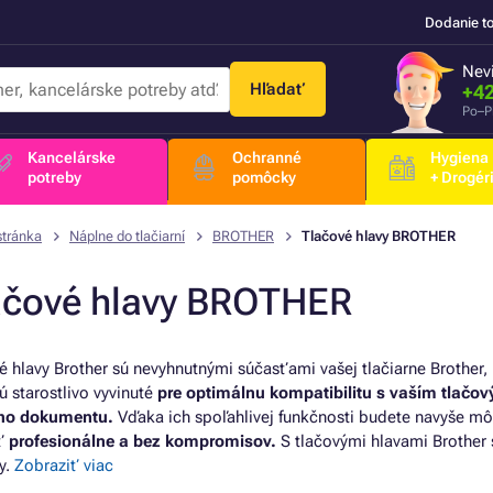
Dodanie t
Nevi
Hľadať
+42
Po–P
Kancelárske
Ochranné
Hygiena
potreby
pomôcky
+ Drogér
stránka
Náplne do tlačiarní
BROTHER
Tlačové hlavy BROTHER
ačové hlavy BROTHER
é hlavy Brother sú nevyhnutnými súčasťami vašej tlačiarne Brother, k
ú starostlivo vyvinuté
pre optimálnu kompatibilitu s vaším tlač
ho dokumentu.
Vďaka ich spoľahlivej funkčnosti budete navyše mô
ať
profesionálne a bez kompromisov.
S tlačovými hlavami Brother s
y.
Zobraziť viac