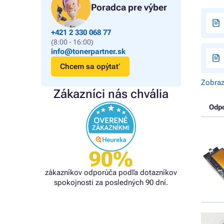
Poradca pre výber
+421 2 330 068 77
(8:00 - 16:00)
info@tonerpartner.sk
Chcem sa opýtať
Zobraz
Zákazníci nás chvália
Odp
90%
zákazníkov odporúča podľa dotazníkov
spokojnosti za posledných 90 dní.