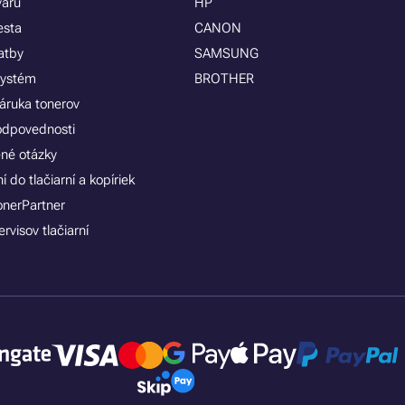
varu
HP
esta
CANON
atby
SAMSUNG
systém
BROTHER
áruka tonerov
zodpovednosti
ené otázky
 do tlačiarní a kopíriek
onerPartner
rvisov tlačiarní