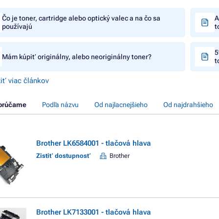
Čo je toner, cartridge alebo optický valec a na čo sa
A
používajú
t
5
Mám kúpiť originálny, alebo neoriginálny toner?
t
iť viac článkov
orúčame
Podľa názvu
Od najlacnejšieho
Od najdrahšieho
Brother LK6584001 - tlačová hlava
Zistiť dostupnosť
Brother
Brother LK7133001 - tlačová hlava