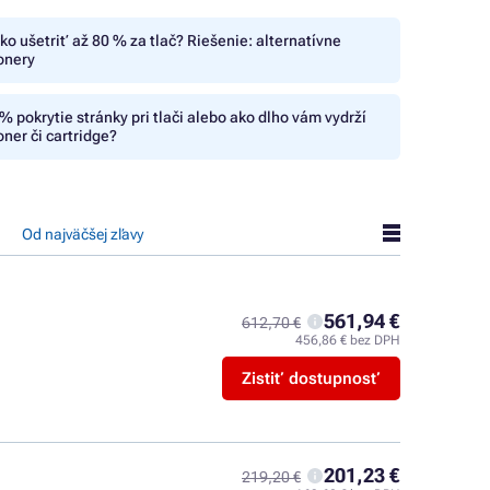
ko ušetriť až 80 % za tlač? Riešenie: alternatívne
onery
% pokrytie stránky pri tlači alebo ako dlho vám vydrží
oner či cartridge?
Od najväčšej zľavy
561,94 €
612,70 €
456,86 € bez DPH
Zistiť dostupnosť
201,23 €
219,20 €