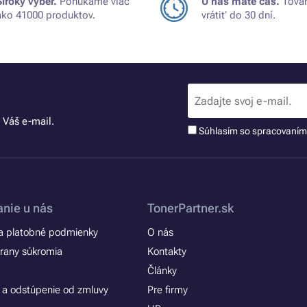
Široký výber.
Ponúkame viac
U nás máte čas.
Tovar
ako 41000 produktov.
vrátiť do 30 dní.
 Váš e-mail.
Súhlasím so spracovaní
nie u nás
TonerPartner.sk
 platobné podmienky
O nás
rany súkromia
Kontakty
Články
 a odstúpenie od zmluvy
Pre firmy