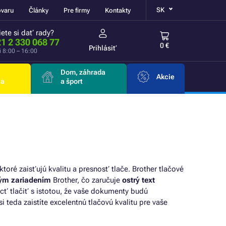
SK
ovaru
Články
Pre firmy
Kontakty
ete si dať rady?
1 2 330 068 77
0 €
Prihlásiť
i 8:00 – 16:00
Dom, záhrada
Akcie
ia
a šport
toré zaisťujú kvalitu a presnosť tlače. Brother tlačové
ovým zariadením
Brother, čo zaručuje
ostrý text
cť tlačiť s istotou, že vaše dokumenty budú
i teda zaistíte excelentnú tlačovú kvalitu pre vaše