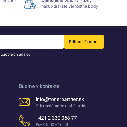
 môžete
Odmeníme Vás.
Za každý
nákup získate vernostné body.
Prihlásiť odber
m
osobných údajov
Buďme v kontakte
info@tonerpartner.sk
Odpovedáme do druhého dňa
+421 2 330 068 77
Po–Pi 8:00 – 16:00