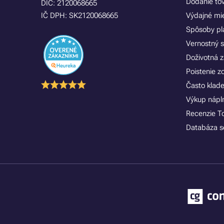
Dodanie to
DIČ: 2120068665
IČ DPH: SK2120068665
Výdajné mi
Spôsoby pl
Vernostný 
Doživotná z
Poistenie 
Často klad
Výkup náplní
Recenzie T
Databáza se