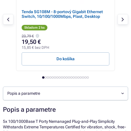
Tenda SG108M - 8-portový Gigabit Ethernet
TP-L
Switch, 10/100/1000Mbps, Plast, Desktop
(3x
Skladom 2 ks
Sk
23,79 €
14,6
19,50 €
13
15,85 € bez DPH
10,7
Do košíka
Popis a parametre
Popis a parametre
5x 100/1000Base T Porty Nemanaged Plug-and-Play Simplicity
Withstands Extreme Temperatures Certified for vibration, shock, free-