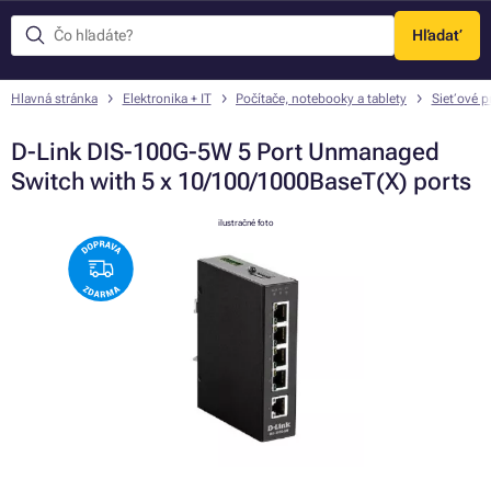
Hľadať
Menu
Hlavná stránka
Elektronika + IT
Počítače, notebooky a tablety
Sieťové p
D-Link DIS-100G-5W 5 Port Unmanaged
Switch with 5 x 10/100/1000BaseT(X) ports
ilustračné foto