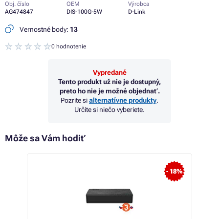
Obj. číslo
OEM
Výrobca
AG474847
DIS-100G-5W
D-Link
Vernostné body:
13
0 hodnotenie
Vypredané
Tento produkt už nie je dostupný,
preto ho nie je možné objednať.
Pozrite si
alternatívne produkty
.
Určite si niečo vyberiete.
Môže sa Vám hodiť
 17%
- 18%