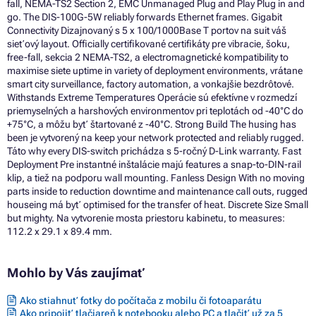
fall, NEMA-TS2 Section 2, EMC Unmanaged Plug and Play Plug in and
go. The DIS-100G-5W reliably forwards Ethernet frames. Gigabit
Connectivity Dizajnovaný s 5 x 100/1000Base T portov na suit váš
sieťový layout. Officially certifikované certifikáty pre vibracie, šoku,
free-fall, sekcia 2 NEMA-TS2, a electromagnetické kompatibility to
maximise siete uptime in variety of deployment environments, vrátane
smart city surveillance, factory automation, a vonkajšie bezdrôtové.
Withstands Extreme Temperatures Operácie sú efektívne v rozmedzí
priemyselných a harshových environmentov pri teplotách od -40°C do
+75°C, a môžu byť štartované z -40°C. Strong Build The husing has
been je vytvorený na keep your network protected and reliably rugged.
Táto why every DIS-switch prichádza s 5-ročný D-Link warranty. Fast
Deployment Pre instantné inštalácie majú features a snap-to-DIN-rail
klip, a tiež na podporu wall mounting. Fanless Design With no moving
parts inside to reduction downtime and maintenance call outs, rugged
houseing má byť optimised for the transfer of heat. Discrete Size Small
but mighty. Na vytvorenie mosta priestoru kabinetu, to measures:
112.2 x 29.1 x 89.4 mm.
Mohlo by Vás zaujímať
Ako stiahnuť fotky do počítača z mobilu či fotoaparátu
Ako pripojiť tlačiareň k notebooku alebo PC a tlačiť už za 5