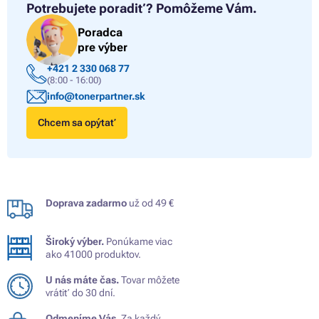
Potrebujete poradiť?
Pomôžeme Vám.
Poradca
pre výber
+421 2 330 068 77
(8:00 - 16:00)
info@tonerpartner.sk
Chcem sa opýtať
Doprava zadarmo
už od 49 €
Široký výber.
Ponúkame viac
ako 41000 produktov.
U nás máte čas.
Tovar môžete
vrátiť do 30 dní.
Odmeníme Vás.
Za každý