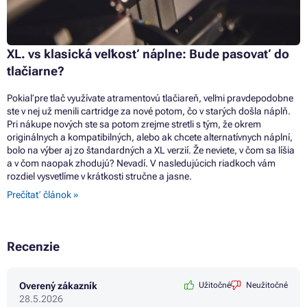
XL. vs klasická veľkosť náplne: Bude pasovať do
tlačiarne?
Pokiaľ pre tlač využívate atramentovú tlačiareň, veľmi pravdepodobne
ste v nej už menili cartridge za nové potom, čo v starých došla náplň.
Pri nákupe nových ste sa potom zrejme stretli s tým, že okrem
originálnych a kompatibilných, alebo ak chcete alternatívnych náplní,
bolo na výber aj zo štandardných a XL verzií. Že neviete, v čom sa líšia
a v čom naopak zhodujú? Nevadí. V nasledujúcich riadkoch vám
rozdiel vysvetlíme v krátkosti stručne a jasne.
Prečítať článok »
Recenzie
Overený zákazník
Užitočné
Neužitočné
28.5.2026