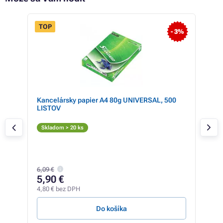
TOP
- 3%
Kancelársky papier A4 80g UNIVERSAL, 500
Mul
LISTOV
pre
colo
Či
Skladom > 20 ks
T
Skl
23,9
6,09 €
23
5,90 €
18,7
4,80 € bez DPH
60,53
Do košíka