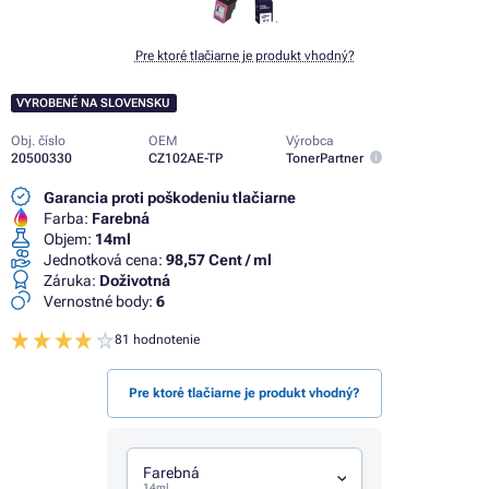
Pre ktoré tlačiarne je produkt vhodný?
VYROBENÉ NA SLOVENSKU
Obj. číslo
OEM
Výrobca
20500330
CZ102AE-TP
TonerPartner
Garancia proti poškodeniu tlačiarne
Farba:
Farebná
Objem:
14ml
Jednotková cena:
98,57 Cent / ml
Záruka:
Doživotná
Vernostné body:
6
81 hodnotenie
Pre ktoré tlačiarne je produkt vhodný?
Farebná
14ml