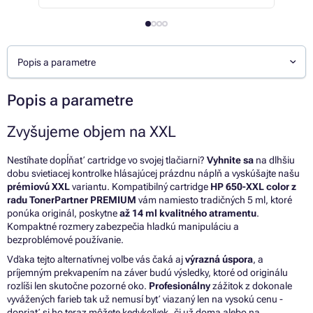
Popis a parametre
Popis a parametre
Zvyšujeme objem na XXL
Nestíhate dopĺňať cartridge vo svojej tlačiarni?
Vyhnite sa
na dlhšiu
dobu svietiacej kontrolke hlásajúcej prázdnu náplň a vyskúšajte našu
prémiovú XXL
variantu. Kompatibilný cartridge
HP 650-XXL color z
radu TonerPartner PREMIUM
vám namiesto tradičných 5 ml, ktoré
ponúka originál, poskytne
až 14 ml kvalitného atramentu
.
Kompaktné rozmery zabezpečia hladkú manipuláciu a
bezproblémové používanie.
Vďaka tejto alternatívnej voľbe vás čaká aj
výrazná úspora
, a
príjemným prekvapením na záver budú výsledky, ktoré od originálu
rozlíši len skutočne pozorné oko.
Profesionálny
zážitok z dokonale
vyvážených farieb tak už nemusí byť viazaný len na vysokú cenu -
dopriať si ho teraz môžete kedykoľvek, či už doma alebo na