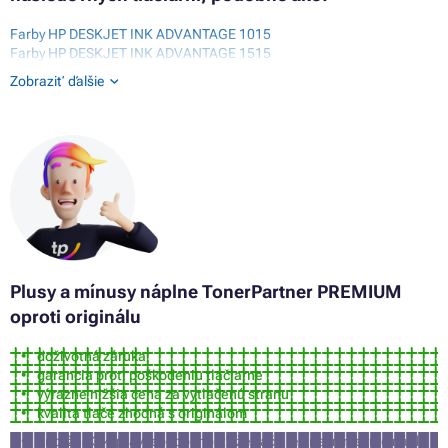
Farby HP DESKJET INK ADVANTAGE 1015
Farby HP DESKJET INK ADVANTAGE 1515
Farby HP DESKJET INK ADVANTAGE 2515
Zobraziť ďalšie
Farby HP DESKJET INK ADVANTAGE 2516
Farby HP DESKJET INK ADVANTAGE 2545
Farby HP DESKJET INK ADVANTAGE 2546
Farby HP DESKJET INK ADVANTAGE 2645
Farby HP DESKJET INK ADVANTAGE 3515
Farby HP DESKJET INK ADVANTAGE 3545
Farby HP DESKJET INK ADVANTAGE 4515
Farby HP DESKJET INK ADVANTAGE 4645
Plusy a mínusy náplne TonerPartner PREMIUM
oproti originálu
doživotná záruka
garancia proti poškodeniu tlačiarne
výrazne nižšia cena za vytlačenú stranu
kvalita tlače zhodná s originálom
približne 3% pravdepodobnosť, že tlačiareň nepríjme túto náplň