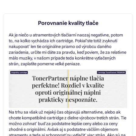
Porovnanie kvality tlače
Ak je niečo u atramentových tlačiarní naozaj negatívne, potom
to, na koľko vychádza ich cartridge. Pokiaľ ste totiž zvyknutí
nakupovať len tie originálne priamo od výrobcu daného
zariadenia, určite mi dáte za pravdu, keď poviem, že za relatívne
málo muziky, v našom prípade teda konkrétne vytlačených
strán, zaplatíte pomerne veľké peniaze.
Na trhu sa však už nejaký čas objavujú alternatívne, alebo ak
chcete kompatibilné cartridge z dielne výrobcov tretích strán. Tie
možno zohnať buď za podstatne lepšie ceny alebo za ceny
zhodné s originálmi. Avšak aj s podstatne väčším objemom
atramentu a teda aj schopnosťou vytlačiť viac strán. Ako sú na