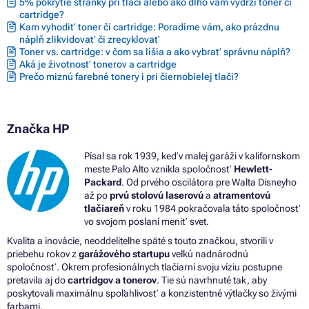
5% pokrytie stránky pri tlači alebo ako dlho vám vydrží toner či
cartridge?
Kam vyhodiť toner či cartridge: Poradíme vám, ako prázdnu
náplň zlikvidovať či zrecyklovať
Toner vs. cartridge: v čom sa líšia a ako vybrať správnu náplň?
Aká je životnosť tonerov a cartridge
Prečo miznú farebné tonery i pri čiernobielej tlači?
Značka HP
Písal sa rok 1939, keď v malej garáži v kalifornskom
meste Palo Alto vznikla spoločnosť
Hewlett-
Packard
. Od prvého oscilátora pre Walta Disneyho
až po
prvú stolovú laserovú
a
atramentovú
tlačiareň
v roku 1984 pokračovala táto spoločnosť
vo svojom poslaní meniť svet.
Kvalita a inovácie, neoddeliteľne späté s touto značkou, stvorili v
priebehu rokov z
garážového startupu
veľkú nadnárodnú
spoločnosť. Okrem profesionálnych tlačiarní svoju víziu postupne
pretavila aj do
cartridgov a tonerov
. Tie sú navrhnuté tak, aby
poskytovali maximálnu spoľahlivosť a konzistentné výtlačky so živými
farbami.