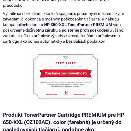
pracovisku.
Vyhnite sa starostiam, ktoré sú spájané s prípadnými mechanickými
závadami či dokonca s možným poškodením tlačiarne. K nákupu
kompatibilného tonera
HP 350-XXL TonerPartner PREMIUM
vám
poskytneme
doživotnú záruku
a
poistenie proti poškodeniu
vášho
zariadenia. Tieto prémiové výsady získavate k nášmu prémiovému
cartridgu ako bonus automaticky a bez ďalších poplatkov.
Produkt TonerPartner Cartridge PREMIUM pre HP
650-XXL (CZ102AE), color (farebná) je určený do
nasledovných tlačiarní, podobne ako: