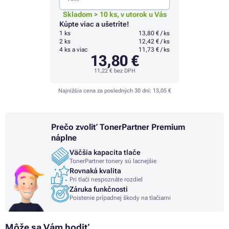
Skladom > 10 ks, v utorok u Vás
Kúpte viac a ušetríte!
1 ks
13,80 € / ks
2 ks
12,42 € / ks
4 ks a viac
11,73 € / ks
13,80 €
11,22 €
bez DPH
Najnižšia cena za posledných 30 dní:
13,05 €
Prečo zvoliť TonerPartner Premium
náplne
Väčšia kapacita tlače
TonerPartner tonery sú lacnejšie
Rovnaká kvalita
Pri tlači nespoznáte rozdiel
Záruka funkčnosti
Poistenie prípadnej škody na tlačiarni
Môže sa Vám hodiť