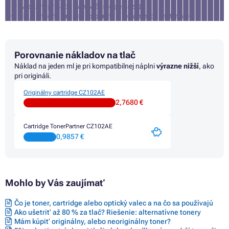
(v takom prípade Vám vrátime peniaze)
nie je vhodná pre tlač fotografií a reklamných materiálov
Porovnanie nákladov na tlač
Náklad na jeden ml je pri kompatibilnej náplni
výrazne nižší
, ako
pri origináli.
Originálny cartridge CZ102AE
2,7680 €
Cartridge TonerPartner CZ102AE
0,9857 €
Mohlo by Vás zaujímať
Čo je toner, cartridge alebo optický valec a na čo sa používajú
Ako ušetriť až 80 % za tlač? Riešenie: alternatívne tonery
Mám kúpiť originálny, alebo neoriginálny toner?