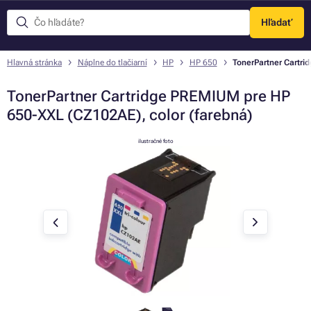
Hľadať
Menu
Hlavná stránka
Náplne do tlačiarní
HP
HP 650
TonerPartner Cartri
TonerPartner Cartridge PREMIUM pre HP
650-XXL (CZ102AE), color (farebná)
ilustračné foto