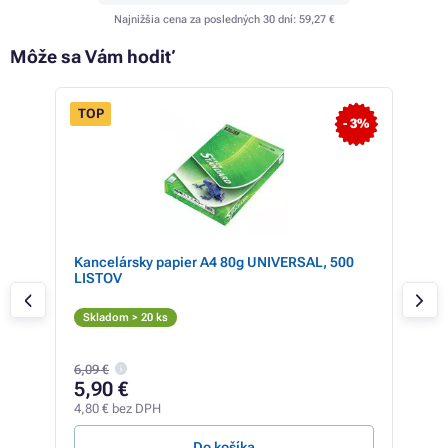
Najnižšia cena za posledných 30 dní:
59,27 €
Môže sa Vám hodiť
TOP
- 3%
Kancelársky papier A4 80g UNIVERSAL, 500
Ton
LISTOV
Či
Skladom > 20 ks
Sk
6,09 €
95
5,90 €
77,4
4,80 € bez DPH
1,59 
Do košíka