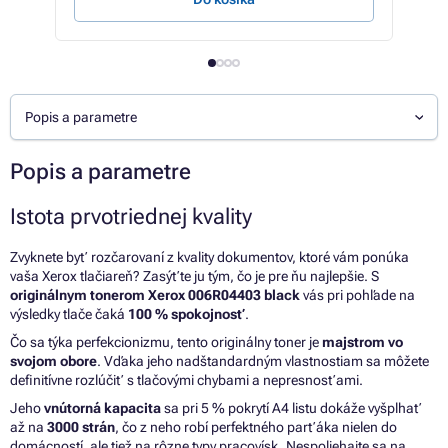
Popis a parametre
Popis a parametre
Istota prvotriednej kvality
Zvyknete byť rozčarovaní z kvality dokumentov, ktoré vám ponúka
vaša Xerox tlačiareň? Zasýťte ju tým, čo je pre ňu najlepšie. S
originálnym tonerom Xerox 006R04403 black
vás pri pohľade na
výsledky tlače čaká
100 % spokojnosť
.
Čo sa týka perfekcionizmu, tento originálny toner je
majstrom vo
svojom obore
. Vďaka jeho nadštandardným vlastnostiam sa môžete
definitívne rozlúčiť s tlačovými chybami a nepresnosťami.
Jeho
vnútorná kapacita
sa pri 5 % pokrytí A4 listu dokáže vyšplhať
až na
3000 strán
, čo z neho robí perfektného parťáka nielen do
domácností, ale tiež na rôzne typy pracovísk. Nespoliehajte sa na