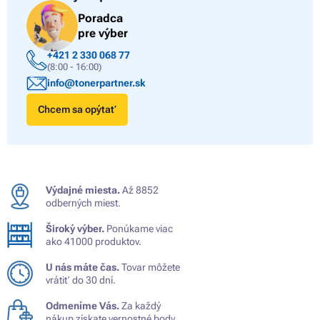
Poradca
pre výber
+421 2 330 068 77
(8:00 - 16:00)
info@tonerpartner.sk
Chcem sa opýtať
Výdajné miesta.
Až 8852
odberných miest.
Široký výber.
Ponúkame viac
ako 41000 produktov.
U nás máte čas.
Tovar môžete
vrátiť do 30 dní.
Odmeníme Vás.
Za každý
nákup získate vernostné body.