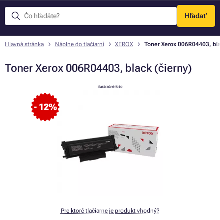
Hľadať
Menu
Hlavná stránka
Náplne do tlačiarní
XEROX
Toner Xerox 006R04403, bla
Toner Xerox 006R04403, black (čierny)
ilustračné foto
- 12%
Pre ktoré tlačiarne je produkt vhodný?