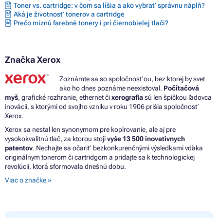
Toner vs. cartridge: v čom sa líšia a ako vybrať správnu náplň?
Aká je životnosť tonerov a cartridge
Prečo miznú farebné tonery i pri čiernobielej tlači?
Značka Xerox
Zoznámte sa so spoločnosťou, bez ktorej by svet
ako ho dnes poznáme neexistoval.
Počítačová
myš
, grafické rozhranie, ethernet či
xerografia
sú len špičkou ľadovca
inovácií, s ktorými od svojho vzniku v roku 1906 prišla spoločnosť
Xerox.
Xerox sa nestal len synonymom pre kopírovanie, ale aj pre
vysokokvalitnú tlač, za ktorou stojí
vyše 13 500 inovatívnych
patentov
. Nechajte sa očariť bezkonkurenčnými výsledkami vďaka
originálnym tonerom či cartridgom a pridajte sa k technologickej
revolúcii, ktorá sformovala dnešnú dobu.
Viac o značke »