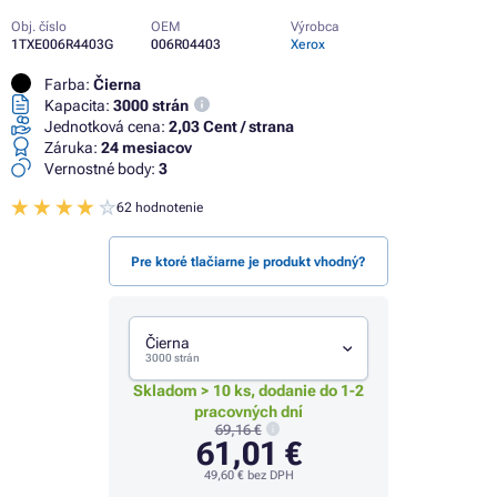
Obj. číslo
OEM
Výrobca
1TXE006R4403G
006R04403
Xerox
Farba:
Čierna
Kapacita:
3000 strán
Jednotková cena:
2,03 Cent / strana
Záruka:
24 mesiacov
Vernostné body:
3
62 hodnotenie
Pre ktoré tlačiarne je produkt vhodný?
Čierna
3000 strán
Skladom > 10 ks, dodanie do 1-2
pracovných dní
69,16 €
61,01 €
49,60 €
bez DPH