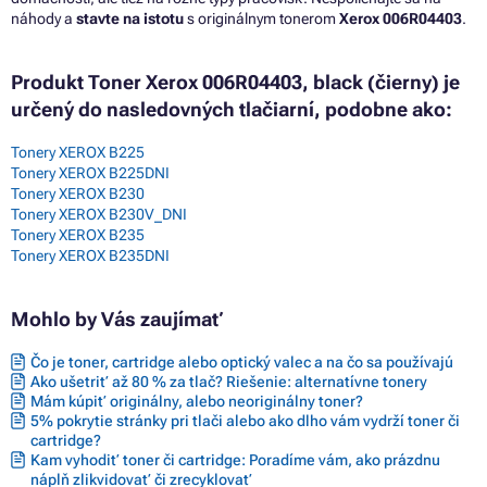
náhody a
stavte na istotu
s originálnym tonerom
Xerox 006R04403
.
Produkt Toner Xerox 006R04403, black (čierny) je
určený do nasledovných tlačiarní, podobne ako:
Tonery XEROX B225
Tonery XEROX B225DNI
Tonery XEROX B230
Tonery XEROX B230V_DNI
Tonery XEROX B235
Tonery XEROX B235DNI
Mohlo by Vás zaujímať
Čo je toner, cartridge alebo optický valec a na čo sa používajú
Ako ušetriť až 80 % za tlač? Riešenie: alternatívne tonery
Mám kúpiť originálny, alebo neoriginálny toner?
5% pokrytie stránky pri tlači alebo ako dlho vám vydrží toner či
cartridge?
Kam vyhodiť toner či cartridge: Poradíme vám, ako prázdnu
náplň zlikvidovať či zrecyklovať