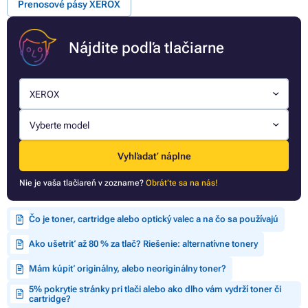
Prenosové pásy XEROX
Nájdite podľa tlačiarne
XEROX
Vyberte model
Vyhľadať náplne
Nie je vaša tlačiareň v zozname?
Obráťte sa na nás!
Čo je toner, cartridge alebo optický valec a na čo sa používajú
Ako ušetriť až 80 % za tlač? Riešenie: alternatívne tonery
Mám kúpiť originálny, alebo neoriginálny toner?
5% pokrytie stránky pri tlači alebo ako dlho vám vydrží toner či
cartridge?