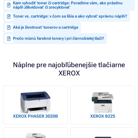
Kam vyhodiť toner či cartridge: Poradíme vám, ako prázdnu
náplň zlikvidovať či zrecyklovať
Toner vs. cartridge: v čom sa líšia a ako vybrať správnu náplň?
Aká je životnosť tonerov a cartridge
Prečo miznú farebné tonery i pri čiernobielej tlači?
Náplne pre najobľúbenejšie tlačiarne
XEROX
XEROX PHASER 3020B
XEROX B225