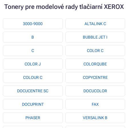
Tonery pre modelové rady tlačiarní XEROX
3000-9000
ALTALINK C
B
BUBBLE JET I
C
COLOR C
COLOR J
COLORQUBE
COLOUR C
COPYCENTRE
DOCUCENTRE SC
DOCUCOLOR
DOCUPRINT
FAX
PHASER
VERSALINK B