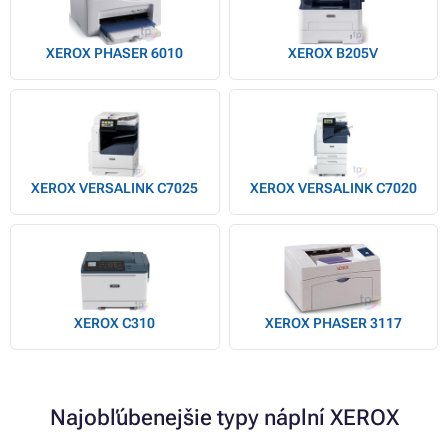
XEROX PHASER 6010
XEROX B205V
XEROX VERSALINK C7025
XEROX VERSALINK C7020
XEROX C310
XEROX PHASER 3117
Najobľúbenejšie typy náplní XEROX