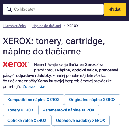
Hľadať
Menu
Hlavná stránka
Náplne do tlačiarní
XEROX
XEROX: tonery, cartridge,
náplne do tlačiarne
Nenechávajte svoju tlačiareň
Xerox
zívať
prázdnotou!
Náplne
,
optické valce
,
prenosové
pásy
či
odpadové nádobky
, v našej ponuke nájdete všetko,
čo tlačiarne značky
Xerox
ku svojej bezproblémovej prevádzke
potrebujú.
Zobraziť viac
Kompatibilné náplne XEROX
Originálne náplne XEROX
Tonery XEROX
Atramentové náplne XEROX
Optické valce XEROX
Odpadové nádobky XEROX