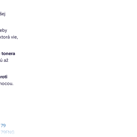
šej
reby
 ktorá vie,
 tonera
sú až
roti
omocou.
179
179FNG