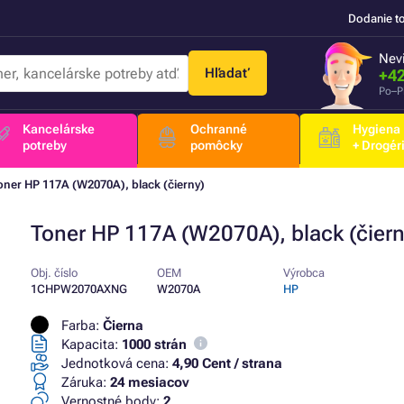
Dodanie t
Nevi
Hľadať
+42
Po–P
Kancelárske
Ochranné
Hygiena
potreby
pomôcky
+ Drogér
oner HP 117A (W2070A), black (čierny)
Toner HP 117A (W2070A), black (čiern
Obj. číslo
OEM
Výrobca
1CHPW2070AXNG
W2070A
HP
Farba:
Čierna
Kapacita:
1000 strán
Jednotková cena:
4,90 Cent / strana
Záruka:
24 mesiacov
Vernostné body:
2