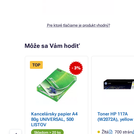
Pre ktoré tlačiarne je produkt vhodný?
Môže sa Vám hodiť
TOP
- 3%
pre HP
Kancelársky papier A4
Toner HP 117A
80g UNIVERSAL, 500
(W2072A), yellow 
ový)
LISTOV
 strán
Žltá
700 strán
Skladom > 20 ks