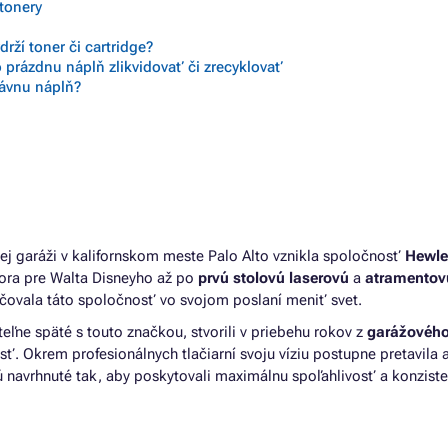
 tonery
rží toner či cartridge?
 prázdnu náplň zlikvidovať či zrecyklovať
rávnu náplň?
lej garáži v kalifornskom meste Palo Alto vznikla spoločnosť
Hewle
tora pre Walta Disneyho až po
prvú stolovú laserovú
a
atramentov
čovala táto spoločnosť vo svojom poslaní meniť svet.
teľne späté s touto značkou, stvorili v priebehu rokov z
garážového
. Okrem profesionálnych tlačiarní svoju víziu postupne pretavila 
sú navrhnuté tak, aby poskytovali maximálnu spoľahlivosť a konzist