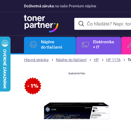
Doživotná záruka
na naše Premium náplne
Náplne
Elektronika
do tlačiarní
+ IT
Hlavná stránka
Náplne do tlačiarní
HP
HP 117A
T
ilustračné foto
- 1%