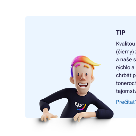
TIP
Kvalitou
(čierny
a naše 
rýchlo a
chrbát p
toneroch
tajomstv
Prečítať