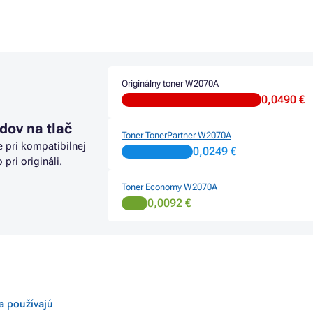
P COLOR LASER MFP 178
Tonery HP COLOR LASER MFP
HP COLOR LASER MFP 178NW
Tonery HP COLOR LASER MFP 
HP COLOR LASER MFP 178NWG
Originálny toner W2070A
0,0490 €
dov na tlač
Toner TonerPartner W2070A
e pri kompatibilnej
0,0249 €
o pri origináli.
Toner Economy W2070A
0,0092 €
sa používajú