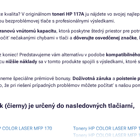
e kvalita? V originálnom
toneri HP 117A
ju nájdete vo svojej najlep
ou bezproblémovej tlače s profesionálnymi výsledkami.
tranovú vnútornú kapacitu
, ktorá poskytne štedrý priestor pre pot
kočiť nečakanými chybami v tlači a
dôverujte osvedčenej značke
,
raz koniec! Predstavujeme vám alternatívu v podobe
kompatibilného
icu
nižšie náklady
sa v tomto produkte spojili s výsledkami, ktoré 
tneme špeciálne prémiové bonusy.
Doživotná záruka
a
poistenie p
ho, že pri riešení prípadných problémov môžete počítať s našou p
(čierny) je určený do nasledovných tlačiarní,
P COLOR LASER MFP 170
Tonery HP COLOR LASER MFP 
Tonery HP COLOR LASER MFP 