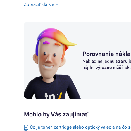
Tonery HP COLOR LASER 150NW
Tonery H
Zobraziť ďalšie
Tonery HP COLOR LASER MFP 150
Tonery 
Tonery 
Porovnanie nákla
Náklad na jednu stranu j
náplni
výrazne nižší
, ak
Mohlo by Vás zaujímať
Čo je toner, cartridge alebo optický valec a na čo 