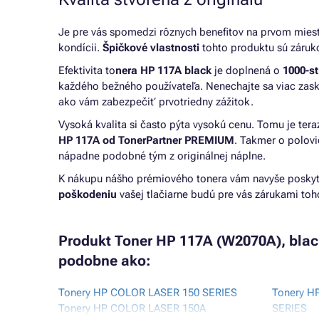
Je pre vás spomedzi rôznych benefitov na prvom miest
kondícii.
Špičkové vlastnosti
tohto produktu sú záruk
Efektivita to
nera HP 117A black
je doplnená o
1
000-s
každého bežného používateľa. Nenechajte sa viac zas
ako vám zabezpečiť prvotriedny zážitok.
Vysoká kvalita si často pýta vysokú cenu. Tomu je te
HP 117A od TonerPartner PREMIUM
. Takmer o polov
nápadne podobné tým z originálnej náplne.
K nákupu nášho prémiového tonera vám navyše posky
poškodeniu
vašej tlačiarne budú pre vás zárukami to
Produkt Toner HP 117A (W2070A), black 
podobne ako:
Tonery HP COLOR LASER 150 SERIES
Tonery H
Tonery HP COLOR LASER 150A
SERIES