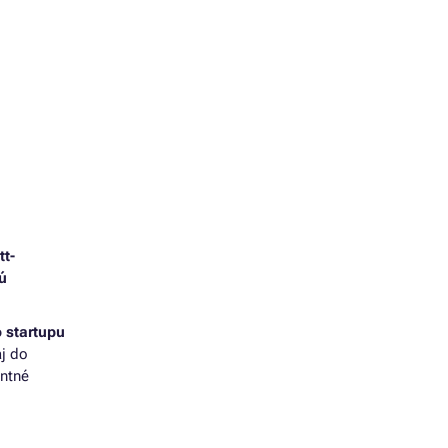
tt-
ú
 startupu
aj do
entné