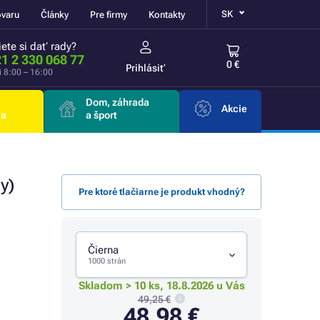
SK
ovaru
Články
Pre firmy
Kontakty
ete si dať rady?
1 2 330 068 77
0 €
Prihlásiť
i 8:00 – 16:00
Dom, záhrada
Akcie
ia
a šport
y)
Pre ktoré tlačiarne je produkt vhodný?
Čierna
1000 strán
Skladom > 10 ks, 18.8.2026 u Vás
49,25 €
48,98 €