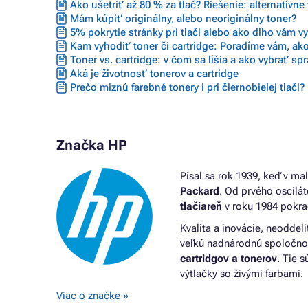
Ako ušetriť až 80 % za tlač? Riešenie: alternatívne
Mám kúpiť originálny, alebo neoriginálny toner?
5% pokrytie stránky pri tlači alebo ako dlho vám vyd
Kam vyhodiť toner či cartridge: Poradíme vám, ako
Toner vs. cartridge: v čom sa líšia a ako vybrať sp
Aká je životnosť tonerov a cartridge
Prečo miznú farebné tonery i pri čiernobielej tlači?
Značka HP
Písal sa rok 1939, keď v ma
Packard
. Od prvého oscilá
tlačiareň
v roku 1984 pokra
Kvalita a inovácie, neoddeli
veľkú nadnárodnú spoločnosť
cartridgov a tonerov
. Tie 
výtlačky so živými farbami.
Viac o značke »