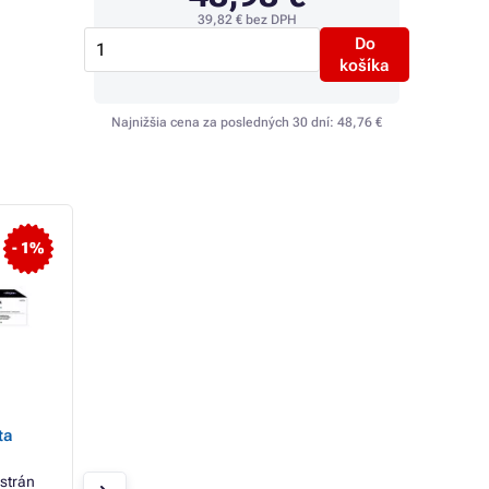
39,82 €
bez DPH
Do
košíka
Najnižšia cena za posledných 30 dní:
48,76 €
- 1%
- 14%
HP 120A (W1120A) -
MultiPack TonerPa
ta
optická jednotka, black
Toner PREMIUM p
(čierna)
117A (W2070A, W
W2072A, W2073A)
strán
Čierna
16000 strán
Čierna + farebná