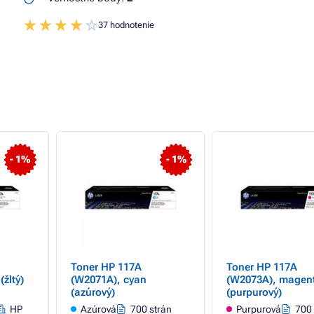
37 hodnotenie
- 1%
- 1%
Toner HP 117A
Toner HP 117A
(žltý)
(W2071A), cyan
(W2073A), magen
(azúrový)
(purpurový)
HP
Azúrová
700 strán
Purpurová
700 