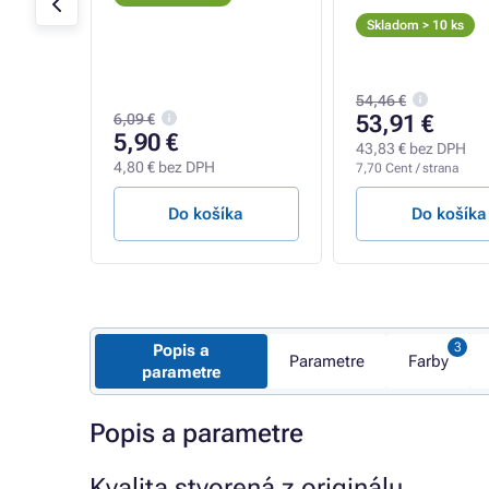
Skladom > 10 ks
54,46 €
6,09 €
53,91 €
5,90 €
43,83 € bez DPH
4,80 € bez DPH
7,70 Cent / strana
a
Do košíka
Do košíka
Popis a
Parametre
Farby
parametre
Popis a parametre
Kvalita stvorená z originálu