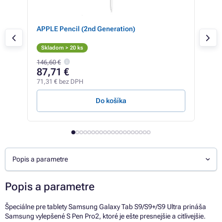
APPLE Pencil (2nd Generation)
Len
Skladom > 20 ks
Sk
146,60 €
38,5
87,71 €
34
71,31 € bez DPH
27,7
Do košíka
Popis a parametre
Popis a parametre
Špeciálne pre tablety Samsung Galaxy Tab S9/S9+/S9 Ultra prináša
Samsung vylepšené S Pen Pro2, ktoré je ešte presnejšie a citlivejšie.