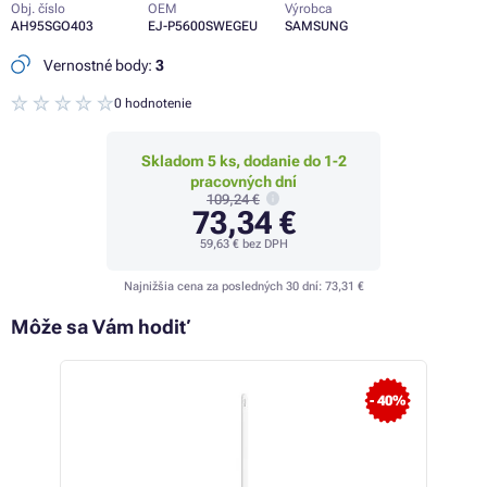
Obj. číslo
OEM
Výrobca
AH95SGO403
EJ-P5600SWEGEU
SAMSUNG
Vernostné body:
3
0 hodnotenie
Skladom 5 ks, dodanie do 1-2
pracovných dní
109,24 €
73,34 €
59,63 €
bez DPH
Najnižšia cena za posledných 30 dní:
73,31 €
Môže sa Vám hodiť
- 40%