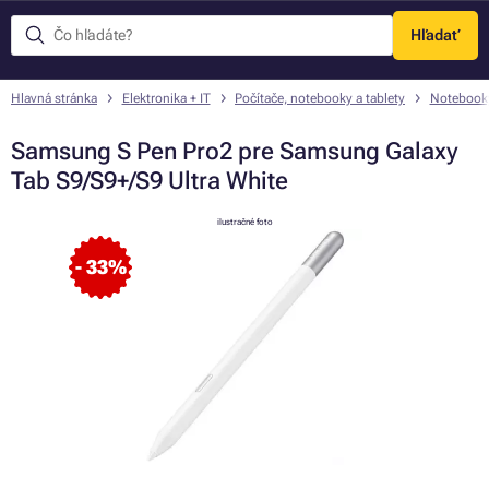
Hľadať
Menu
Hlavná stránka
Elektronika + IT
Počítače, notebooky a tablety
Notebook
Samsung S Pen Pro2 pre Samsung Galaxy
Tab S9/S9+/S9 Ultra White
ilustračné foto
- 33%