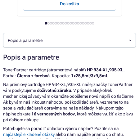
Do košíka
Popis a parametre
Popis a parametre
TonerPartner cartridge (atramentová náplň)
HP 934-XL,935-XL
.
Farba:
Čierna + farebná
. Kapacita:
1x25,5ml/3x9,5ml
.
Na prémiový cartridge HP 934-XL,935-XL našej značky TonerPartner
vám poskytujeme
doživotnú záruku
. V prípade akejkoľvek
mechanickej závady vám okamžite odošleme novú náplň do tlačiarne.
Ak by vám náš inkoust náhodou poškodil tlačiareň, vezmeme to na
seba a vašu tlačiareň opravíme na naše náklady. Nákupom tejto
náplne získate
16 vernostných bodov
, ktoré môžete využiť ako zľavu
pri ďalšom nákupe.
Potrebujete sa poradiť ohľadom výberu náplne? Pozrite sa na
najčastejšie kladené otázky
alebo nám napíšte priamo do chatu.