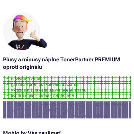
Farby HP OFFICEJET PRO 6835 ALL-IN-ONE
Farby HP PAGEWIDE PRO 552DW
Farby HP PAGEWIDE PRO 577DW
Farby HP PAGEWIDE PRO 577Z
Farby HP PAGEWIDE PRO MANAGED MFP P57750DW
Farby HP PAGEWIDE PRO MANAGED P55250DW
Farby HP PAGEWIDE PRO MFP 377DN
Plusy a mínusy náplne TonerPartner PREMIUM
oproti originálu
doživotná záruka
garancia proti poškodeniu tlačiarne
výrazne nižšia cena za vytlačenú stranu
kvalita tlače zhodná s originálom
približne 3% pravdepodobnosť, že tlačiareň nepríjme túto náplň
(v takom prípade Vám vrátime peniaze)
nie je vhodná pre tlač fotografií a reklamných materiálov
Mohlo by Vás zaujímať