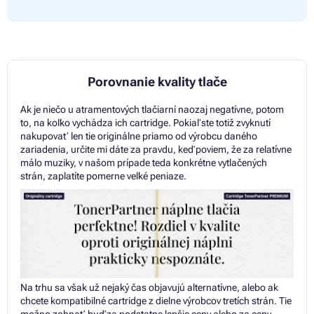
Porovnanie kvality tlače
Ak je niečo u atramentových tlačiarní naozaj negatívne, potom
to, na koľko vychádza ich cartridge. Pokiaľ ste totiž zvyknutí
nakupovať len tie originálne priamo od výrobcu daného
zariadenia, určite mi dáte za pravdu, keď poviem, že za relatívne
málo muziky, v našom prípade teda konkrétne vytlačených
strán, zaplatíte pomerne veľké peniaze.
Na trhu sa však už nejaký čas objavujú alternatívne, alebo ak
chcete kompatibilné cartridge z dielne výrobcov tretích strán. Tie