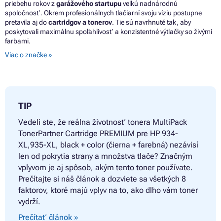
priebehu rokov z
garážového startupu
veľkú nadnárodnú
spoločnosť. Okrem profesionálnych tlačiarní svoju víziu postupne
pretavila aj do
cartridgov a tonerov
. Tie sú navrhnuté tak, aby
poskytovali maximálnu spoľahlivosť a konzistentné výtlačky so živými
farbami.
Viac o značke »
TIP
Vedeli ste, že reálna životnosť tonera
MultiPack
TonerPartner Cartridge PREMIUM pre HP 934-
XL,935-XL, black + color (čierna + farebná) nezávisí
len od pokrytia strany a množstva tlače? Značným
vplyvom je aj spôsob, akým tento toner používate.
Prečítajte si náš článok a dozviete sa všetkých 8
faktorov, ktoré majú vplyv na to, ako dlho vám toner
vydrží.
Prečítať článok »