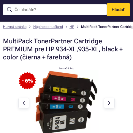
Hľadať
Menu
Hlavná stránka
Náplne do tlačiarní
HP
MultiPack TonerPartner Cartrid
MultiPack TonerPartner Cartridge
PREMIUM pre HP 934-XL,935-XL, black +
color (čierna + farebná)
ilustračné foto
- 6%