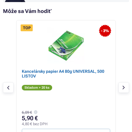
Môže sa Vám hodiť
TOP
- 6%
- 3%
Kancelársky papier A4 80g UNIVERSAL, 500
Ton
LISTOV
(L0
Či
Skladom > 20 ks
Skl
62,5
6,09 €
60
5,90 €
49,4
4,80 € bez DPH
33,44