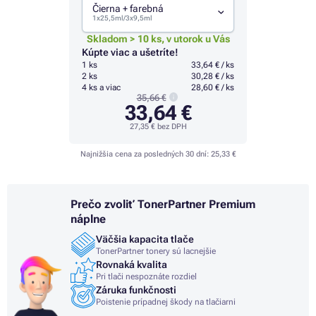
Čierna + farebná
1x25,5ml/3x9,5ml
Skladom > 10 ks, v utorok u Vás
Kúpte viac a ušetríte!
1 ks
33,64 € / ks
2 ks
30,28 € / ks
4 ks a viac
28,60 € / ks
35,66 €
33,64 €
27,35 €
bez DPH
Najnižšia cena za posledných 30 dní:
25,33 €
Prečo zvoliť TonerPartner Premium
náplne
Väčšia kapacita tlače
TonerPartner tonery sú lacnejšie
Rovnaká kvalita
Pri tlači nespoznáte rozdiel
Záruka funkčnosti
Poistenie prípadnej škody na tlačiarni