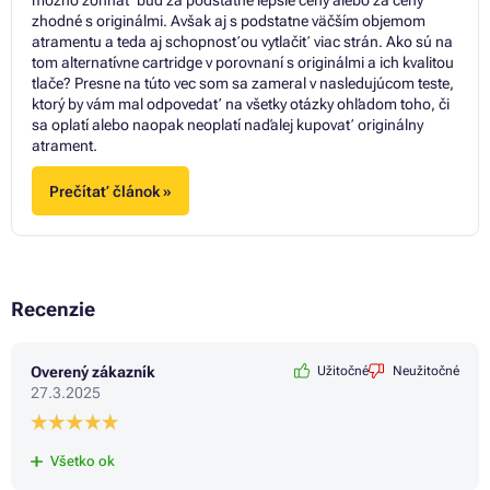
možno zohnať buď za podstatne lepšie ceny alebo za ceny
zhodné s originálmi. Avšak aj s podstatne väčším objemom
atramentu a teda aj schopnosťou vytlačiť viac strán. Ako sú na
tom alternatívne cartridge v porovnaní s originálmi a ich kvalitou
tlače? Presne na túto vec som sa zameral v nasledujúcom teste,
ktorý by vám mal odpovedať na všetky otázky ohľadom toho, či
sa oplatí alebo naopak neoplatí naďalej kupovať originálny
atrament.
Prečítať článok »
Recenzie
Overený zákazník
Užitočné
Neužitočné
27.3.2025
Všetko ok