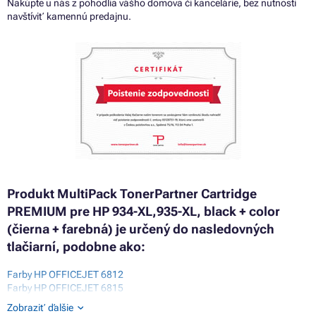
Nakúpte u nás z pohodlia vášho domova či kancelárie, bez nutnosti
navštíviť kamennú predajnu.
Produkt MultiPack TonerPartner Cartridge
PREMIUM pre HP 934-XL,935-XL, black + color
(čierna + farebná) je určený do nasledovných
tlačiarní, podobne ako:
Farby HP OFFICEJET 6812
Farby HP OFFICEJET 6815
Farby HP OFFICEJET PRO 6230
Zobraziť ďalšie
Farby HP OFFICEJET PRO 6830