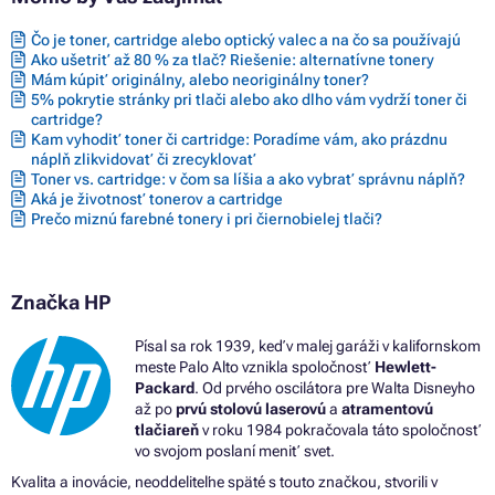
Čo je toner, cartridge alebo optický valec a na čo sa používajú
Ako ušetriť až 80 % za tlač? Riešenie: alternatívne tonery
Mám kúpiť originálny, alebo neoriginálny toner?
5% pokrytie stránky pri tlači alebo ako dlho vám vydrží toner či
cartridge?
Kam vyhodiť toner či cartridge: Poradíme vám, ako prázdnu
náplň zlikvidovať či zrecyklovať
Toner vs. cartridge: v čom sa líšia a ako vybrať správnu náplň?
Aká je životnosť tonerov a cartridge
Prečo miznú farebné tonery i pri čiernobielej tlači?
Značka HP
Písal sa rok 1939, keď v malej garáži v kalifornskom
meste Palo Alto vznikla spoločnosť
Hewlett-
Packard
. Od prvého oscilátora pre Walta Disneyho
až po
prvú stolovú laserovú
a
atramentovú
tlačiareň
v roku 1984 pokračovala táto spoločnosť
vo svojom poslaní meniť svet.
Kvalita a inovácie, neoddeliteľne späté s touto značkou, stvorili v