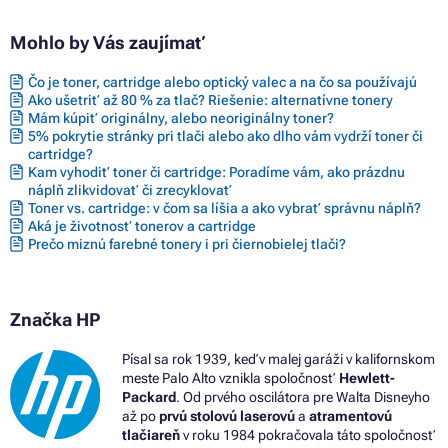
Mohlo by Vás zaujímať
Čo je toner, cartridge alebo optický valec a na čo sa používajú
Ako ušetriť až 80 % za tlač? Riešenie: alternatívne tonery
Mám kúpiť originálny, alebo neoriginálny toner?
5% pokrytie stránky pri tlači alebo ako dlho vám vydrží toner či
cartridge?
Kam vyhodiť toner či cartridge: Poradíme vám, ako prázdnu
náplň zlikvidovať či zrecyklovať
Toner vs. cartridge: v čom sa líšia a ako vybrať správnu náplň?
Aká je životnosť tonerov a cartridge
Prečo miznú farebné tonery i pri čiernobielej tlači?
Značka HP
Písal sa rok 1939, keď v malej garáži v kalifornskom
meste Palo Alto vznikla spoločnosť
Hewlett-
Packard
. Od prvého oscilátora pre Walta Disneyho
až po
prvú stolovú laserovú
a
atramentovú
tlačiareň
v roku 1984 pokračovala táto spoločnosť