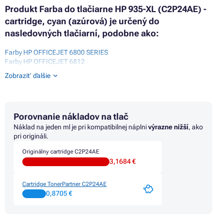
Produkt Farba do tlačiarne HP 935-XL (C2P24AE) -
cartridge, cyan (azúrová) je určený do
nasledovných tlačiarní, podobne ako:
Farby HP OFFICEJET 6800 SERIES
Farby HP OFFICEJET 6812
Farby HP OFFICEJET 6815
Zobraziť ďalšie
Farby HP OFFICEJET 6820
Farby HP OFFICEJET 6822
Farby HP OFFICEJET 6825
Farby HP OFFICEJET PRO 6200 SERIES
Porovnanie nákladov na tlač
Farby HP OFFICEJET PRO 6230
Farby HP OFFICEJET PRO 6230 SERIES
Náklad na jeden ml je pri kompatibilnej náplni
výrazne nižší
, ako
Farby HP OFFICEJET PRO 6235
pri origináli.
Farby HP OFFICEJET PRO 6239
Originálny cartridge C2P24AE
Farby HP OFFICEJET PRO 6830
3,1684 €
Farby HP OFFICEJET PRO 6830 SERIES
Farby HP OFFICEJET PRO 6835 ALL-IN-ONE
Cartridge TonerPartner C2P24AE
0,8705 €