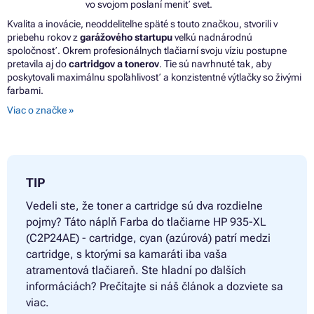
vo svojom poslaní meniť svet.
Kvalita a inovácie, neoddeliteľne späté s touto značkou, stvorili v
priebehu rokov z
garážového startupu
veľkú nadnárodnú
spoločnosť. Okrem profesionálnych tlačiarní svoju víziu postupne
pretavila aj do
cartridgov a tonerov
. Tie sú navrhnuté tak, aby
poskytovali maximálnu spoľahlivosť a konzistentné výtlačky so živými
farbami.
Viac o značke »
TIP
Vedeli ste, že toner a cartridge sú dva rozdielne
pojmy? Táto náplň
Farba do tlačiarne HP 935-XL
(C2P24AE) - cartridge, cyan (azúrová) patrí medzi
cartridge, s ktorými sa kamaráti iba vaša
atramentová tlačiareň. Ste hladní po ďalších
informáciách? Prečítajte si náš článok a dozviete sa
viac.