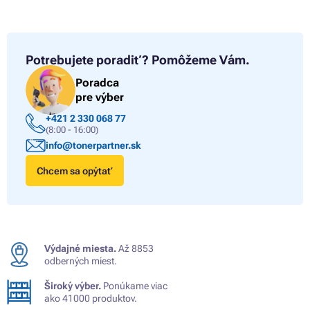
Potrebujete poradiť?
Pomôžeme Vám.
Poradca
pre výber
+421 2 330 068 77
(8:00 - 16:00)
info@tonerpartner.sk
Chcem sa opýtať
Výdajné miesta.
Až 8853
odberných miest.
Široký výber.
Ponúkame viac
ako 41000 produktov.