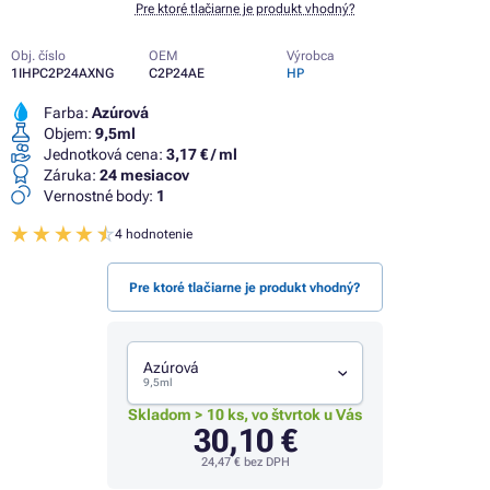
Pre ktoré tlačiarne je produkt vhodný?
Obj. číslo
OEM
Výrobca
1IHPC2P24AXNG
C2P24AE
HP
Farba:
Azúrová
Objem:
9,5ml
Jednotková cena:
3,17 € / ml
Záruka:
24 mesiacov
Vernostné body:
1
4 hodnotenie
Pre ktoré tlačiarne je produkt vhodný?
Azúrová
9,5ml
Skladom > 10 ks, vo štvrtok u Vás
30,10 €
24,47 €
bez DPH