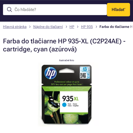
Hľadať
Menu
Hlavná stránka
Náplne do tlačiarní
HP
HP 935
Farba do tlačiarne 
Farba do tlačiarne HP 935-XL (C2P24AE) -
cartridge, cyan (azúrová)
ilustračné foto