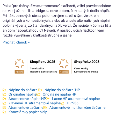
Pokiaľ pre tlač využívate atramentovú tlačiareň, veľmi pravdepodobne
ste v nej už menili cartridge za nové potom, čo v starých došla náplň.
Pri nákupe nových ste sa potom zrejme stretli s tým, že okrem
originálnych a kompatibilných, alebo ak chcete alternatívnych náplní,
bolo na výber aj zo štandardných a XL verzií. Že neviete, v čom sa líšia
a v čom naopak zhodujú? Nevadí. V nasledujúcich riadkoch vám
rozdiel vysvetlíme v krátkosti stručne a jasne.
Prečítať článok »
Náplne do tlačiarní
Náplne do tlačiarní HP
Originálne náplne
Originálne náplne HP
Atramentové náplne HP
Lacné HP atramentové náplne
Zľavnené HP atramentové náplne
HP 935
Atramentové tlačiarne
Atramentové multifunkčné tlačiarne
Kancelársky papier biely