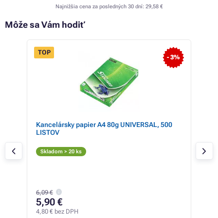
Najnižšia cena za posledných 30 dní:
29,58 €
Môže sa Vám hodiť
TOP
 12%
- 3%
35-
Kancelársky papier A4 80g UNIVERSAL, 500
Far
LISTOV
cart
Žl
Skladom > 20 ks
Skl
6,09 €
30
5,90 €
24,4
4,80 € bez DPH
3,17 