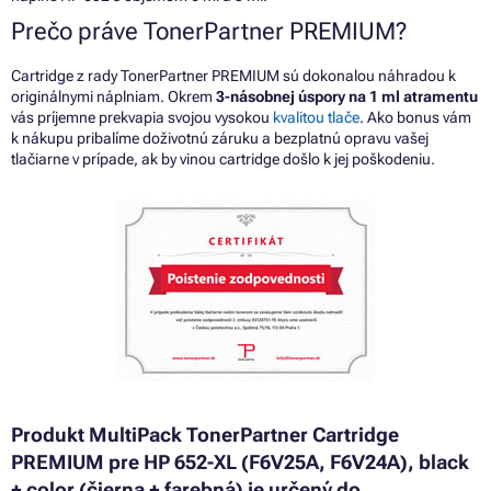
Prečo práve TonerPartner PREMIUM?
Cartridge z rady TonerPartner PREMIUM sú dokonalou náhradou k
originálnymi náplniam. Okrem
3-násobnej úspory na 1 ml atramentu
vás príjemne prekvapia svojou vysokou
kvalitou tlače
. Ako bonus vám
k nákupu pribalíme doživotnú záruku a bezplatnú opravu vašej
tlačiarne v prípade, ak by vinou cartridge došlo k jej poškodeniu.
Produkt MultiPack TonerPartner Cartridge
PREMIUM pre HP 652-XL (F6V25A, F6V24A), black
+ color (čierna + farebná) je určený do