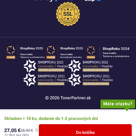
© 2026 TonerPartner.sk
Máte otázku?
Skladom > 10 ks, dodanie do 1-2 pracovných dní
27,05 €
28,92 €
Do košíka
21,99 €
bez DPH