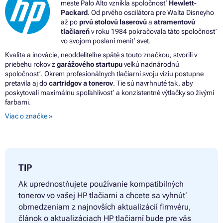
meste Palo Alto vznikla spoločnosť
Hewlett-
Packard
. Od prvého oscilátora pre Walta Disneyho
až po
prvú stolovú laserovú
a
atramentovú
tlačiareň
v roku 1984 pokračovala táto spoločnosť
vo svojom poslaní meniť svet.
Kvalita a inovácie, neoddeliteľne späté s touto značkou, stvorili v
priebehu rokov z
garážového startupu
veľkú nadnárodnú
spoločnosť. Okrem profesionálnych tlačiarní svoju víziu postupne
pretavila aj do
cartridgov a tonerov
. Tie sú navrhnuté tak, aby
poskytovali maximálnu spoľahlivosť a konzistentné výtlačky so živými
farbami.
Viac o značke »
TIP
Ak uprednostňujete používanie kompatibilných
tonerov vo vašej HP tlačiarni a chcete sa vyhnúť
obmedzeniam z najnovších aktualizácií firmvéru,
článok o aktualizáciach HP tlačiarní bude pre vás