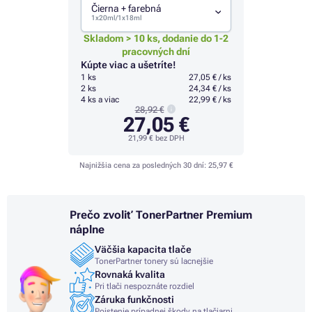
Čierna + farebná
1x20ml/1x18ml
Skladom > 10 ks, dodanie do 1-2
pracovných dní
Kúpte viac a ušetríte!
1 ks
27,05 € / ks
2 ks
24,34 € / ks
4 ks a viac
22,99 € / ks
28,92 €
27,05 €
21,99 €
bez DPH
Najnižšia cena za posledných 30 dní:
25,97 €
Prečo zvoliť TonerPartner Premium
náplne
Väčšia kapacita tlače
TonerPartner tonery sú lacnejšie
Rovnaká kvalita
Pri tlači nespoznáte rozdiel
Záruka funkčnosti
Poistenie prípadnej škody na tlačiarni