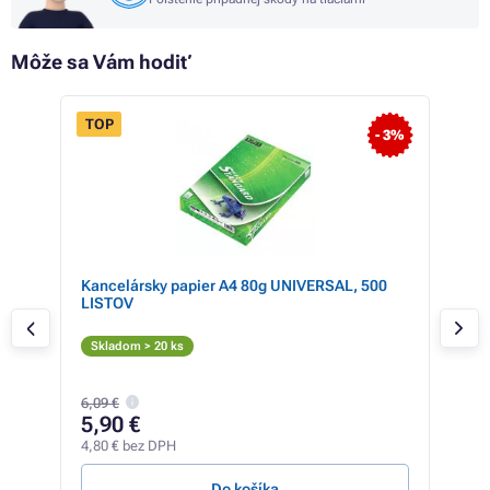
Môže sa Vám hodiť
TOP
- 3%
Kancelársky papier A4 80g UNIVERSAL, 500
Ton
LISTOV
XL 
Či
Skladom > 20 ks
Skl
14,9
6,09 €
13
5,90 €
11,1
4,80 € bez DPH
68,35
Do košíka