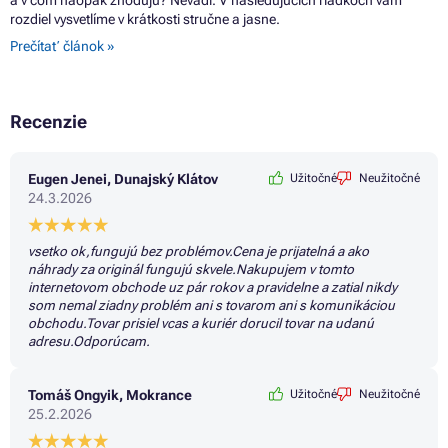
rozdiel vysvetlíme v krátkosti stručne a jasne.
Prečítať článok »
Recenzie
Eugen Jenei, Dunajský Klátov
Užitočné
Neužitočné
24.3.2026
vsetko ok,fungujú bez problémov.Cena je prijatelná a ako
náhrady za originál fungujú skvele.Nakupujem v tomto
internetovom obchode uz pár rokov a pravidelne a zatial nikdy
som nemal ziadny problém ani s tovarom ani s komunikáciou
obchodu.Tovar prisiel vcas a kuriér dorucil tovar na udanú
adresu.Odporúcam.
Tomáš Ongyik, Mokrance
Užitočné
Neužitočné
25.2.2026