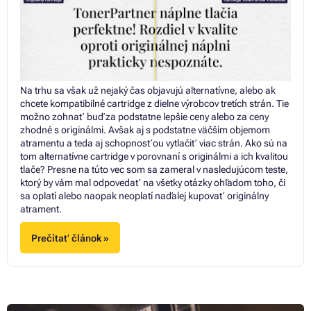
Na trhu sa však už nejaký čas objavujú alternatívne, alebo ak
chcete kompatibilné cartridge z dielne výrobcov tretích strán. Tie
možno zohnať buď za podstatne lepšie ceny alebo za ceny
zhodné s originálmi. Avšak aj s podstatne väčším objemom
atramentu a teda aj schopnosťou vytlačiť viac strán. Ako sú na
tom alternatívne cartridge v porovnaní s originálmi a ich kvalitou
tlače? Presne na túto vec som sa zameral v nasledujúcom teste,
ktorý by vám mal odpovedať na všetky otázky ohľadom toho, či
sa oplatí alebo naopak neoplatí naďalej kupovať originálny
atrament.
Prečítať článok »