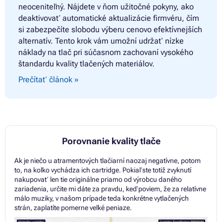
neoceniteľný. Nájdete v ňom užitočné pokyny, ako
deaktivovať automatické aktualizácie firmvéru, čím
si zabezpečíte slobodu výberu cenovo efektívnejších
alternatív. Tento krok vám umožní udržať nízke
náklady na tlač pri súčasnom zachovaní vysokého
štandardu kvality tlačených materiálov.
Prečítať článok
»
Porovnanie kvality tlače
Ak je niečo u atramentových tlačiarní naozaj negatívne, potom
to, na koľko vychádza ich cartridge. Pokiaľ ste totiž zvyknutí
nakupovať len tie originálne priamo od výrobcu daného
zariadenia, určite mi dáte za pravdu, keď poviem, že za relatívne
málo muziky, v našom prípade teda konkrétne vytlačených
strán, zaplatíte pomerne veľké peniaze.