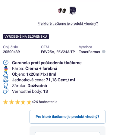
Pre ktoré tlačiarne je produkt vhodný?
VYROBENÉ NA SLOVENSKU
Obj. číslo
OEM
Výrobca
20500439
F6V25A, F6V24A-TP
TonerPartner
Garancia proti poškodeniu tlačiarne
Farba:
Čierna + farebná
Objem:
1x20ml/1x18ml
Jednotková cena:
71,18 Cent / ml
Záruka:
Doživotná
Vernostné body:
13
426 hodnotenie
Pre ktoré tlačiarne je produkt vhodný?