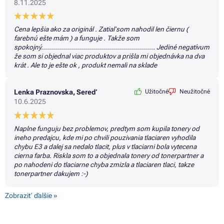
8.11.2025
Cena lepšia ako za originál . Zatiaľ som nahodil len čiernu (
farebnú ešte mám ) a funguje . Takže som
spokojný......................................................... Jediné negatívum
že som si objednal viac produktov a prišla mi objednávka na dva
krát . Ale to je ešte ok , produkt nemali na sklade
Lenka Praznovska, Sereď
Užitočné
Neužitočné
10.6.2025
Naplne funguju bez problemov, predtym som kupila tonery od
ineho predajcu, kde mi po chvili pouzivania tlaciaren vyhodila
chybu E3 a dalej sa nedalo tlacit, plus v tlaciarni bola vytecena
cierna farba. Riskla som to a objednala tonery od tonerpartner a
po nahodeni do tlaciarne chyba zmizla a tlaciaren tlaci, takze
tonerpartner dakujem :-)
Zobraziť ďalšie »