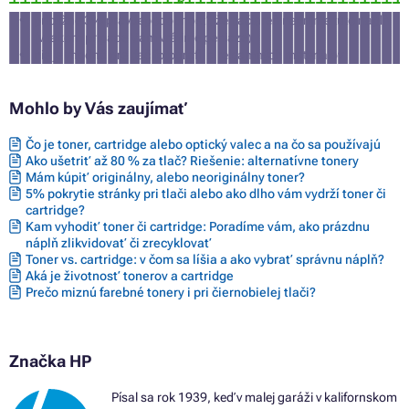
Farby HP DESKJET INK ADVANTAGE 4530
približne 3% pravdepodobnosť, že tlačiareň nepríjme túto náplň
Farby HP DESKJET INK ADVANTAGE 4535
(v takom prípade Vám vrátime peniaze)
Farby HP DESKJET INK ADVANTAGE 4675
nie je vhodná pre tlač fotografií a reklamných materiálov
Farby HP DESKJET INK ADVANTAGE 5000
Farby HP DESKJET INK ADVANTAGE 5075
Farby HP DESKJET INK ADVANTAGE 5275
Mohlo by Vás zaujímať
Čo je toner, cartridge alebo optický valec a na čo sa používajú
Ako ušetriť až 80 % za tlač? Riešenie: alternatívne tonery
Mám kúpiť originálny, alebo neoriginálny toner?
5% pokrytie stránky pri tlači alebo ako dlho vám vydrží toner či
cartridge?
Kam vyhodiť toner či cartridge: Poradíme vám, ako prázdnu
náplň zlikvidovať či zrecyklovať
Toner vs. cartridge: v čom sa líšia a ako vybrať správnu náplň?
Aká je životnosť tonerov a cartridge
Prečo miznú farebné tonery i pri čiernobielej tlači?
Značka HP
Písal sa rok 1939, keď v malej garáži v kalifornskom