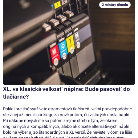
2 minúty čítania
XL. vs klasická veľkosť náplne: Bude pasovať do
tlačiarne?
Pokiaľ pre tlač využívate atramentovú tlačiareň, veľmi pravdepodobne
ste v nej už menili cartridge za nové potom, čo v starých došla náplň.
Pri nákupe nových ste sa potom zrejme stretli s tým, že okrem
originálnych a kompatibilných, alebo ak chcete alternatívnych náplní,
bolo na výber aj zo štandardných a XL verzií. Že neviete, v čom sa líšia
a v čom naopak zhodujú? Nevadí. V nasledujúcich riadkoch vám