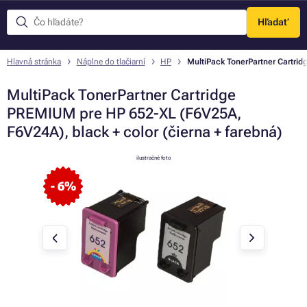
Hľadať
Menu
Hlavná stránka
Náplne do tlačiarní
HP
MultiPack TonerPartner Cartrid
MultiPack TonerPartner Cartridge
PREMIUM pre HP 652-XL (F6V25A,
F6V24A), black + color (čierna + farebná)
ilustračné foto
- 6%