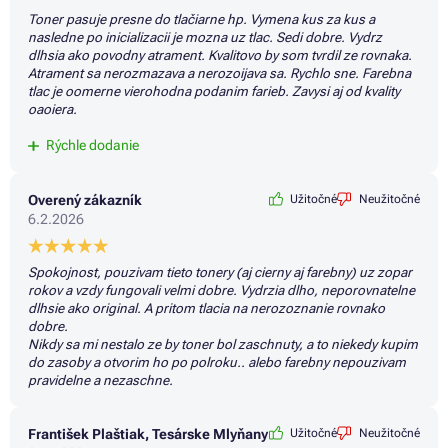
Toner pasuje presne do tlačiarne hp. Vymena kus za kus a
nasledne po inicializacii je mozna uz tlac. Sedi dobre. Vydrz
dlhsia ako povodny atrament. Kvalitovo by som tvrdil ze rovnaka.
Atrament sa nerozmazava a nerozoijava sa. Rychlo sne. Farebna
tlac je oomerne vierohodna podanim farieb. Zavysi aj od kvality
oaoiera.
Rýchle dodanie
Overený zákazník
Užitočné
Neužitočné
6.2.2026
Spokojnost, pouzivam tieto tonery (aj cierny aj farebny) uz zopar
rokov a vzdy fungovali velmi dobre. Vydrzia dlho, neporovnatelne
dlhsie ako original. A pritom tlacia na nerozoznanie rovnako
dobre.
Nikdy sa mi nestalo ze by toner bol zaschnuty, a to niekedy kupim
do zasoby a otvorim ho po polroku.. alebo farebny nepouzivam
pravidelne a nezaschne.
František Plaštiak, Tesárske Mlyňany
Užitočné
Neužitočné