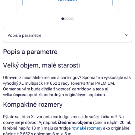
Popis a parametre
Popis a parametre
Veľký objem, malé starosti
Otrávení z neustáleho menenia cartridgov? Spomaľte a vyskúšajte náš
výhodný XL multipack HP 652 z rady TonerPartner PREMIUM.
Odmenou vám bude dlhšia životnosť cartridgov, a teda aj
veľká
úspora
oproti štandardným originálnym náplniam.
Kompaktné rozmery
Pýtate sa, či sa XL varianta cartridgu zmestí do vašej tlačiarne? Na
obavy nie je dôvod. Aj napriek
štedrému objemu
(čierna náplň: 20 ml,
farebná náplň: 18 ml) majú cartridge
rovnaké rozmery
ako originálne
náplne HP 652 s objemom 6 ml a 5 ml.