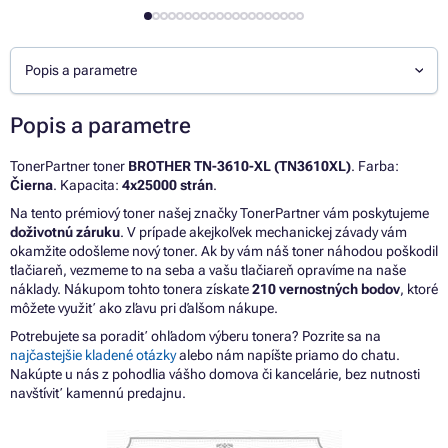
Popis a parametre
Popis a parametre
TonerPartner toner
BROTHER TN-3610-XL (TN3610XL)
. Farba:
Čierna
. Kapacita:
4x25000 strán
.
Na tento prémiový toner našej značky TonerPartner vám poskytujeme
doživotnú záruku
. V prípade akejkoľvek mechanickej závady vám
okamžite odošleme nový toner. Ak by vám náš toner náhodou poškodil
tlačiareň, vezmeme to na seba a vašu tlačiareň opravíme na naše
náklady. Nákupom tohto tonera získate
210 vernostných bodov
, ktoré
môžete využiť ako zľavu pri ďalšom nákupe.
Potrebujete sa poradiť ohľadom výberu tonera? Pozrite sa na
najčastejšie kladené otázky
alebo nám napíšte priamo do chatu.
Nakúpte u nás z pohodlia vášho domova či kancelárie, bez nutnosti
navštíviť kamennú predajnu.