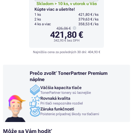
Skladom > 10 ks, v utorok u Vás
Kúpte viac a ušetríte!
1 ks
421,80 € / ks
2 ks
379,63 € / ks
4 ks a viac
358,53 € / ks
426,06 €
421,80 €
342,93 €
bez DPH
Najnižšia cena za posledných 30 dní:
404,93 €
Prečo zvoliť TonerPartner Premium
náplne
Väčšia kapacita tlače
TonerPartner tonery sú lacnejšie
Rovnaká kvalita
Pri tlači nespoznáte rozdiel
Záruka funkčnosti
Poistenie prípadnej škody na tlačiarni
Môže sa Vám hodiť