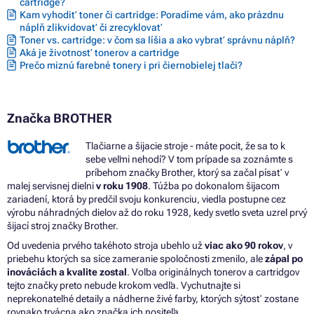
cartridge?
Kam vyhodiť toner či cartridge: Poradíme vám, ako prázdnu
náplň zlikvidovať či zrecyklovať
Toner vs. cartridge: v čom sa líšia a ako vybrať správnu náplň?
Aká je životnosť tonerov a cartridge
Prečo miznú farebné tonery i pri čiernobielej tlači?
Značka BROTHER
Tlačiarne a šijacie stroje - máte pocit, že sa to k
sebe veľmi nehodí? V tom prípade sa zoznámte s
príbehom značky Brother, ktorý sa začal písať v
malej servisnej dielni
v roku 1908
. Túžba po dokonalom šijacom
zariadení, ktorá by predčil svoju konkurenciu, viedla postupne cez
výrobu náhradných dielov až do roku 1928, kedy svetlo sveta uzrel prvý
šijací stroj značky Brother.
Od uvedenia prvého takéhoto stroja ubehlo už
viac ako 90 rokov
, v
priebehu ktorých sa síce zameranie spoločnosti zmenilo, ale
zápal po
inováciách a kvalite zostal
. Voľba originálnych tonerov a cartridgov
tejto značky preto nebude krokom vedľa. Vychutnajte si
neprekonateľné detaily a nádherne živé farby, ktorých sýtosť zostane
rovnako trvácna ako značka ich nositeľa.