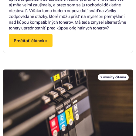
aj mňa veľmi zaujímala, a preto som sa ju rozhodol dôkladne
otestovať. Vďaka tomu budem odpovedať snáď na všetky
zodpovedané otázky, ktoré môžu prísť na myseľ pri premýšľaní
nad kúpou kompatibilných tonerov. Má teda zmysel alternatívne
tonery uprednostniť pred kúpou originálnych tonerov?
Prečítať článok »
2 minúty čítania