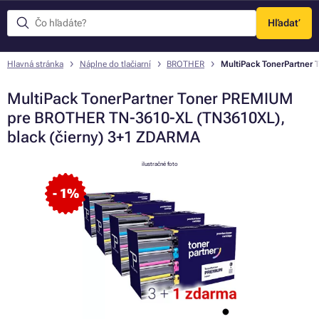
Hľadať
Menu
Hlavná stránka
Náplne do tlačiarní
BROTHER
MultiPack TonerPartner
MultiPack TonerPartner Toner PREMIUM
pre BROTHER TN-3610-XL (TN3610XL),
black (čierny) 3+1 ZDARMA
ilustračné foto
- 1%