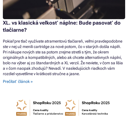
XL. vs klasická veľkosť náplne: Bude pasovať do
tlačiarne?
Pokiaľ pre tlač využívate atramentovú tlačiareň, veľmi pravdepodobne
ste v nej už menili cartridge za nové potom, čo v starých došla náplň.
Pri nákupe nových ste sa potom zrejme stretli s tým, že okrem
originálnych a kompatibilných, alebo ak chcete alternatívnych náplní,
bolo na výber aj zo štandardných a XL verzií. Že neviete, v čom sa líšia
a v čom naopak zhodujú? Nevadí. V nasledujúcich riadkoch vám
rozdiel vysvetlíme v krátkosti stručne a jasne.
Prečítať článok »