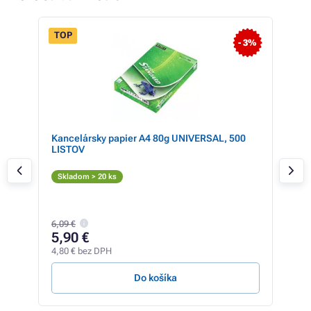
TOP
- 3%
L
Kancelársky papier A4 80g UNIVERSAL, 500
Ton
LISTOV
TN-
Či
Skladom > 20 ks
Skl
6,09 €
11
5,90 €
93,6
4,80 € bez DPH
1,05 
Do košíka