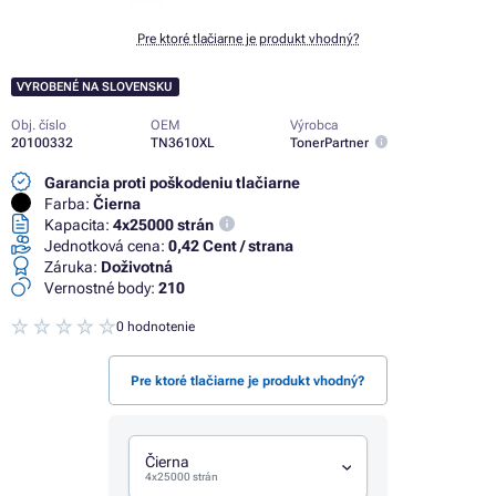
Pre ktoré tlačiarne je produkt vhodný?
VYROBENÉ NA SLOVENSKU
Obj. číslo
OEM
Výrobca
20100332
TN3610XL
TonerPartner
Garancia proti poškodeniu tlačiarne
Farba:
Čierna
Kapacita:
4x25000 strán
Jednotková cena:
0,42 Cent / strana
Záruka:
Doživotná
Vernostné body:
210
0 hodnotenie
Pre ktoré tlačiarne je produkt vhodný?
Čierna
4x25000 strán