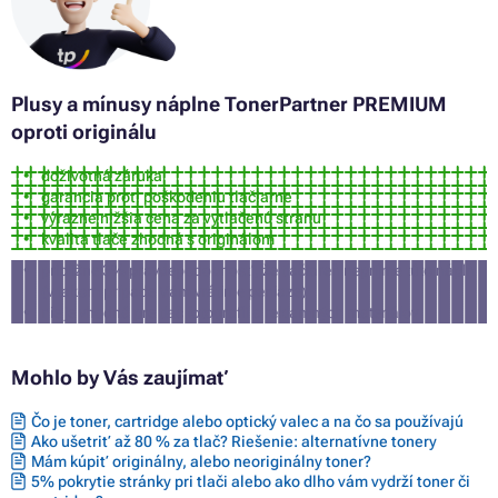
Plusy a mínusy náplne TonerPartner PREMIUM
oproti originálu
doživotná záruka
garancia proti poškodeniu tlačiarne
výrazne nižšia cena za vytlačenú stranu
kvalita tlače zhodná s originálom
približne 3% pravdepodobnosť, že tlačiareň nepríjme túto náplň
(v takom prípade Vám vrátime peniaze)
nie je vhodná pre tlač fotografií a reklamných materiálov
Mohlo by Vás zaujímať
Čo je toner, cartridge alebo optický valec a na čo sa používajú
Ako ušetriť až 80 % za tlač? Riešenie: alternatívne tonery
Mám kúpiť originálny, alebo neoriginálny toner?
5% pokrytie stránky pri tlači alebo ako dlho vám vydrží toner či