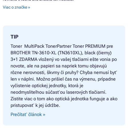
Viac o značke »
TIP
Toner
MultiPack TonerPartner Toner PREMIUM pre
BROTHER TN-3610-XL (TN3610XL), black (čierny)
3+1 ZDARMA vložený vo vašej tlačiarni ešte vonia po
novote, ale na papieri sa napriek tomu objavujú
rôzne nerovnosti, škvrny či pruhy? Chyba nemusí byť
len v náplni. Možno prišiel čas na výmenu, prípadne
vyčistenie optickej jednotky, ktorá je
neodmysliteľnou súčasťou laserových tlačiarní.
Zistite viac o tom ako optická jednotka funguje a ako
pristupovať k jej údržbe.
Prečítať článok »