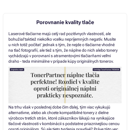
Porovnanie kvality tlače
Laserové tlačiarne majú celý rad pozitívnych vlastností, ale
bohužiaľ taktiež niekoľko vcelku nepríjemných negatív. Musíte
u nich totiž počítať jednak s tým, že nejde o tlačiarne vhodné
na tlač fotografií, ale tiež s tým, že náplne do nich alebo tonery
vychádzajú v porovnaní s atramentovými tlačiarňami veľmi
draho - teda minimálne v prípade kúpy originálnych tonerov.
Na trhu však v poslednej dobe čím ďalej, tým viac vykukujú
alternatívne, alebo ak chcete kompatibilné tonery z dielne
výrobcov tretích strán, ktoré zákazníkov lákajú na vynikajúce
tlačové vlastnosti v kombinácii s podstatne priaznivejšou cenou
oproti originálom. Sú ale tieto tvrdenia pravdivé? Práve táto vec