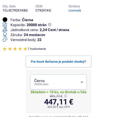
Obj. číslo
OEM
Výrobca
1CLXC792X1KBG
C792X1KG
Lexmark
Farba:
Čierna
Kapacita:
20000 strán
Jednotková cena:
2,24 Cent / strana
Záruka:
24 mesiacov
Vernostné body:
22
1 hodnotenie
Pre ktoré tlačiarne je produkt vhodný?
Čierna
20000 strán
Skladom > 10 ks, vo štvrtok u Vás
491,77 €
447,11 €
363,50 €
bez DPH