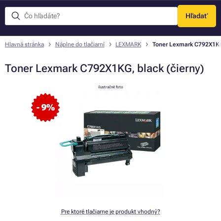
Hľadať
Menu
Hlavná stránka
Náplne do tlačiarní
LEXMARK
Toner Lexmark C792X1KG,
Toner Lexmark C792X1KG, black (čierny)
ilustračné foto
- 9%
Pre ktoré tlačiarne je produkt vhodný?