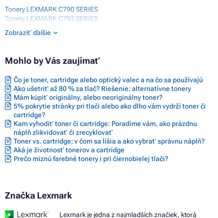
Tonery LEXMARK C790 SERIES
Tonery LEXMARK C792 SERIES
Tonery LEXMARK C792DE
Zobraziť ďalšie
Tonery LEXMARK C792DHE
Tonery LEXMARK C792DTE
Tonery LEXMARK C792E
Mohlo by Vás zaujímať
Tonery LEXMARK X790 SERIES
Tonery LEXMARK X792 SERIES
Čo je toner, cartridge alebo optický valec a na čo sa používajú
Tonery LEXMARK X792DE
Ako ušetriť až 80 % za tlač? Riešenie: alternatívne tonery
Tonery LEXMARK X792DTE
Mám kúpiť originálny, alebo neoriginálny toner?
Tonery LEXMARK X792DTFE
5% pokrytie stránky pri tlači alebo ako dlho vám vydrží toner či
Tonery LEXMARK X792DTME
cartridge?
Tonery LEXMARK X792DTPE
Kam vyhodiť toner či cartridge: Poradíme vám, ako prázdnu
Tonery LEXMARK X792DTSE
náplň zlikvidovať či zrecyklovať
Toner vs. cartridge: v čom sa líšia a ako vybrať správnu náplň?
Aká je životnosť tonerov a cartridge
Prečo miznú farebné tonery i pri čiernobielej tlači?
Značka Lexmark
Lexmark je jedna z najmladších značiek, ktorá