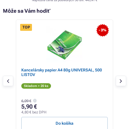
Najnižšia cena za posledných 30 dní:
445,41 €
Môže sa Vám hodiť
TOP
 49%
- 3%
Kancelársky papier A4 80g UNIVERSAL, 500
Ton
LISTOV
Či
Skladom > 20 ks
Zis
299,
6,09 €
28
5,90 €
229,
4,80 € bez DPH
4,70 
Do košíka
Z