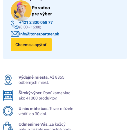
Poradca
pre výber
+421 2 330 068 77
(8:00 - 16:00)
info@tonerpartner.sk
Chcem sa opýtať
Výdajné miesta.
Až 8855
odberných miest.
Široký výber.
Ponúkame viac
ako 41000 produktov.
U nás máte čas.
Tovar môžete
vrátiť do 30 dní.
Odmeníme Vás.
Za každý
nákup získate vernostné body.