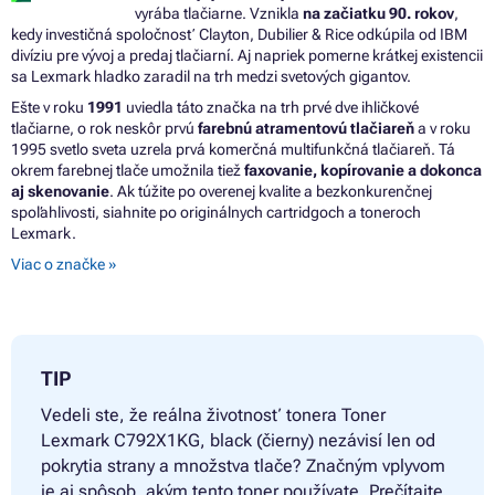
vyrába tlačiarne. Vznikla
na začiatku 90. rokov
,
kedy investičná spoločnosť Clayton, Dubilier & Rice odkúpila od IBM
divíziu pre vývoj a predaj tlačiarní. Aj napriek pomerne krátkej existencii
sa Lexmark hladko zaradil na trh medzi svetových gigantov.
Ešte v roku
1991
uviedla táto značka na trh prvé dve ihličkové
tlačiarne, o rok neskôr prvú
farebnú atramentovú tlačiareň
a v roku
1995 svetlo sveta uzrela prvá komerčná multifunkčná tlačiareň. Tá
okrem farebnej tlače umožnila tiež
faxovanie, kopírovanie a dokonca
aj skenovanie
. Ak túžite po overenej kvalite a bezkonkurenčnej
spoľahlivosti, siahnite po originálnych cartridgoch a toneroch
Lexmark.
Viac o značke »
TIP
Vedeli ste, že reálna životnosť tonera
Toner
Lexmark C792X1KG, black (čierny) nezávisí len od
pokrytia strany a množstva tlače? Značným vplyvom
je aj spôsob, akým tento toner používate. Prečítajte