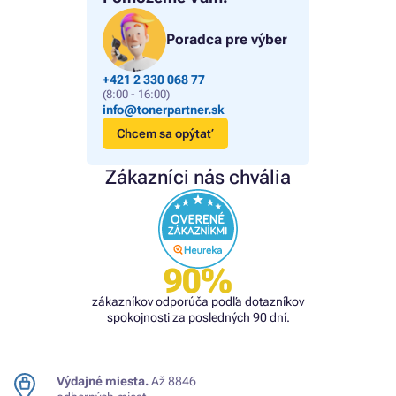
Poradca pre výber
+421 2 330 068 77
(8:00 - 16:00)
info@tonerpartner.sk
Chcem sa opýtať
Zákazníci nás chvália
90%
zákazníkov odporúča podľa dotazníkov
spokojnosti za posledných 90 dní.
Výdajné miesta.
Až 8846