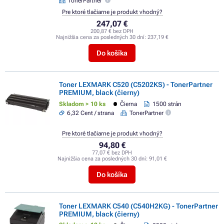
TonerPartner
Pre ktoré tlačiarne je produkt vhodný?
247,07 €
200,87 € bez DPH
Najnižšia cena za posledných 30 dní:
237,19 €
Do košíka
Toner LEXMARK C520 (C5202KS) - TonerPartner
PREMIUM, black (čierny)
Skladom > 10 ks
Čierna
1500 strán
6,32 Cent / strana
TonerPartner
Pre ktoré tlačiarne je produkt vhodný?
94,80 €
77,07 € bez DPH
Najnižšia cena za posledných 30 dní:
91,01 €
Do košíka
Toner LEXMARK C540 (C540H2KG) - TonerPartner
PREMIUM, black (čierny)