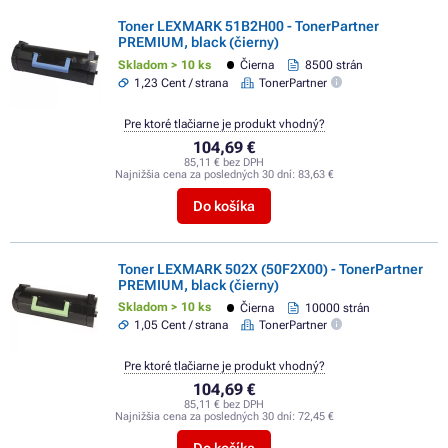
Toner LEXMARK 51B2H00 - TonerPartner
PREMIUM, black (čierny)
Skladom > 10 ks
Čierna
8500 strán
1,23 Cent / strana
TonerPartner
Pre ktoré tlačiarne je produkt vhodný?
104,69 €
85,11 € bez DPH
Najnižšia cena za posledných 30 dní:
83,63 €
Do košíka
Toner LEXMARK 502X (50F2X00) - TonerPartner
PREMIUM, black (čierny)
Skladom > 10 ks
Čierna
10000 strán
1,05 Cent / strana
TonerPartner
Pre ktoré tlačiarne je produkt vhodný?
104,69 €
85,11 € bez DPH
Najnižšia cena za posledných 30 dní:
72,45 €