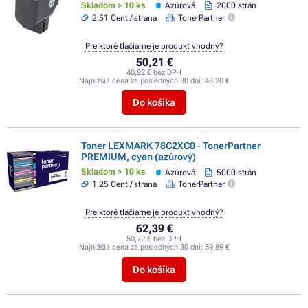
Skladom > 10 ks
Azúrová
2000 strán
2,51 Cent / strana
TonerPartner
Pre ktoré tlačiarne je produkt vhodný?
50,21 €
40,82 € bez DPH
Najnižšia cena za posledných 30 dní:
48,20 €
Do košíka
Toner LEXMARK 78C2XC0 - TonerPartner
PREMIUM, cyan (azúrový)
Skladom > 10 ks
Azúrová
5000 strán
1,25 Cent / strana
TonerPartner
Pre ktoré tlačiarne je produkt vhodný?
62,39 €
50,72 € bez DPH
Najnižšia cena za posledných 30 dní:
59,89 €
Do košíka