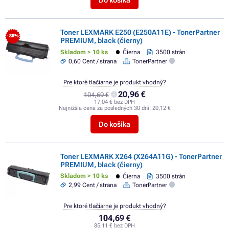
Do košíka
Toner LEXMARK E250 (E250A11E) - TonerPartner
- 80%
PREMIUM, black (čierny)
Skladom > 10 ks
Čierna
3500 strán
0,60 Cent / strana
TonerPartner
Pre ktoré tlačiarne je produkt vhodný?
20,96 €
104,69 €
17,04 € bez DPH
Najnižšia cena za posledných 30 dní:
20,12 €
Do košíka
Toner LEXMARK X264 (X264A11G) - TonerPartner
PREMIUM, black (čierny)
Skladom > 10 ks
Čierna
3500 strán
2,99 Cent / strana
TonerPartner
Pre ktoré tlačiarne je produkt vhodný?
104,69 €
85,11 € bez DPH