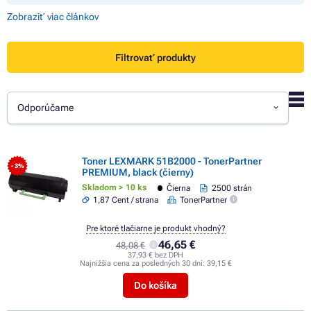
Zobraziť viac článkov
Filtrovať produkty
Odporúčame
Toner LEXMARK 51B2000 - TonerPartner
- 3%
PREMIUM, black (čierny)
Skladom > 10 ks
Čierna
2500 strán
1,87 Cent / strana
TonerPartner
Pre ktoré tlačiarne je produkt vhodný?
46,65 €
48,08 €
37,93 € bez DPH
Najnižšia cena za posledných 30 dní:
39,15 €
Do košíka