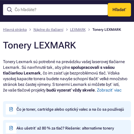
Hľadať
Menu
Hlavná stránka
Náplne do tlačiarní
LEXMARK
Tonery LEXMARK
Tonery LEXMARK
Tonery Lexmark sú potrebné na prevádzku vašej laserovej tlačiarne
Lexmark. Sú navrhnuté tak, aby plne
spolupracovali s vašou
tlačiarňou Lexmark
, čo im zaisťuje bezproblémovú tlač. Vďaka
vysokej kapacite tonera budete navyše schopní tlačiť veľké množstvo
stránok bez častej výmeny. S tonermi Lexmark si môžete byť istí,
že vaše tlačové projekty
budú vyzerať vždy skvele
.
Zobraziť viac
Čo je toner, cartridge alebo optický valec a na čo sa používajú
Ako ušetriť až 80 % za tlač? Riešenie: alternatívne tonery