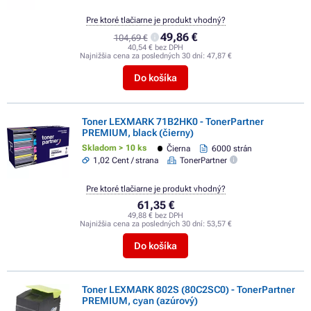
Pre ktoré tlačiarne je produkt vhodný?
49,86 €
104,69 €
40,54 € bez DPH
Najnižšia cena za posledných 30 dní:
47,87 €
Do košíka
Toner LEXMARK 71B2HK0 - TonerPartner
PREMIUM, black (čierny)
Skladom > 10 ks
Čierna
6000 strán
1,02 Cent / strana
TonerPartner
Pre ktoré tlačiarne je produkt vhodný?
61,35 €
49,88 € bez DPH
Najnižšia cena za posledných 30 dní:
53,57 €
Do košíka
Toner LEXMARK 802S (80C2SC0) - TonerPartner
PREMIUM, cyan (azúrový)