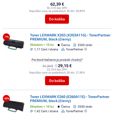
62,39 €
50,72 € bez DPH
Najnižšia cena za posledných 30 dní:
59,89 €
Do košíka
Toner LEXMARK X203 (X203A11G) - TonerPartner
- 7%
PREMIUM, black (čierny)
Skladom > 10 ks
Čierna
2500 strán
1,17 Cent / strana
TonerPartner
Pre ktoré tlačiarne je produkt vhodný?
29,15 €
31,34 €
23,70 € bez DPH
Najnižšia cena za posledných 30 dní:
27,98 €
Do košíka
Toner LEXMARK E260 (E260A11E) - TonerPartner
- 52%
PREMIUM, black (čierny)
Skladom > 10 ks
Čierna
3500 strán
1,42 Cent / strana
TonerPartner