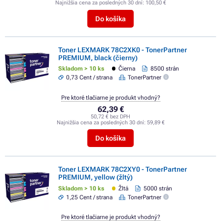
Najnižšia cena za posledných 30 dní:
100,50 €
Do košíka
Toner LEXMARK 78C2XK0 - TonerPartner
PREMIUM, black (čierny)
Skladom > 10 ks
Čierna
8500 strán
0,73 Cent / strana
TonerPartner
Pre ktoré tlačiarne je produkt vhodný?
62,39 €
50,72 € bez DPH
Najnižšia cena za posledných 30 dní:
59,89 €
Do košíka
Toner LEXMARK 78C2XY0 - TonerPartner
PREMIUM, yellow (žltý)
Skladom > 10 ks
Žltá
5000 strán
1,25 Cent / strana
TonerPartner
Pre ktoré tlačiarne je produkt vhodný?