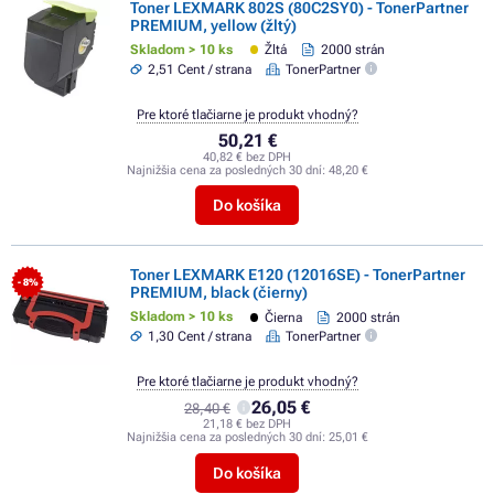
Toner LEXMARK 802S (80C2SY0) - TonerPartner
PREMIUM, yellow (žltý)
Skladom > 10 ks
Žltá
2000 strán
2,51 Cent / strana
TonerPartner
Pre ktoré tlačiarne je produkt vhodný?
50,21 €
40,82 € bez DPH
Najnižšia cena za posledných 30 dní:
48,20 €
Do košíka
Toner LEXMARK E120 (12016SE) - TonerPartner
- 8%
PREMIUM, black (čierny)
Skladom > 10 ks
Čierna
2000 strán
1,30 Cent / strana
TonerPartner
Pre ktoré tlačiarne je produkt vhodný?
26,05 €
28,40 €
21,18 € bez DPH
Najnižšia cena za posledných 30 dní:
25,01 €
Do košíka