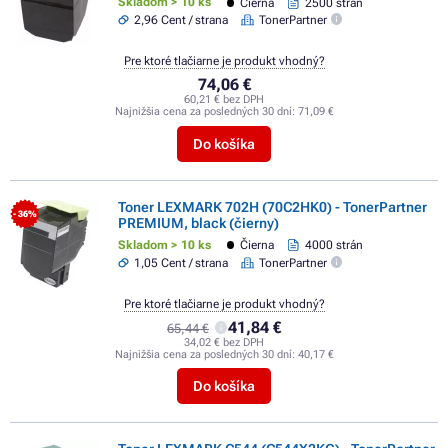
Skladom > 10 ks
Čierna
2500 strán
2,96 Cent / strana
TonerPartner
Pre ktoré tlačiarne je produkt vhodný?
74,06 €
60,21 € bez DPH
Najnižšia cena za posledných 30 dní:
71,09 €
Do košíka
Toner LEXMARK 702H (70C2HK0) - TonerPartner
- 36%
PREMIUM, black (čierny)
Skladom > 10 ks
Čierna
4000 strán
1,05 Cent / strana
TonerPartner
Pre ktoré tlačiarne je produkt vhodný?
41,84 €
65,44 €
34,02 € bez DPH
Najnižšia cena za posledných 30 dní:
40,17 €
Do košíka