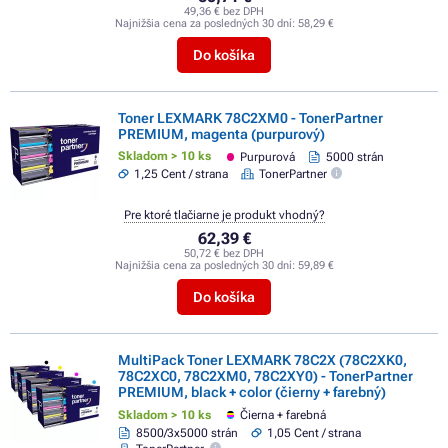
49,36 € bez DPH
Najnižšia cena za posledných 30 dní:
58,29 €
Do košíka
Toner LEXMARK 78C2XM0 - TonerPartner
PREMIUM, magenta (purpurový)
Skladom > 10 ks
Purpurová
5000 strán
1,25 Cent / strana
TonerPartner
Pre ktoré tlačiarne je produkt vhodný?
62,39 €
50,72 € bez DPH
Najnižšia cena za posledných 30 dní:
59,89 €
Do košíka
MultiPack Toner LEXMARK 78C2X (78C2XK0,
78C2XC0, 78C2XM0, 78C2XY0) - TonerPartner
PREMIUM, black + color (čierny + farebný)
Skladom > 10 ks
Čierna + farebná
8500/3x5000 strán
1,05 Cent / strana