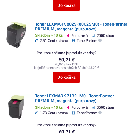
Do košíka
Toner LEXMARK 802S (80C2SM0) - TonerPartner
PREMIUM, magenta (purpurový)
Skladom > 10 ks
Purpurová
2000 strán
2,51 Cent / strana
TonerPartner
Pre ktoré tlačiarne je produkt vhodný?
50,21 €
40,82 € bez DPH
Najnižšia cena za posledných 30 dní:
48,20 €
Do košíka
Toner LEXMARK 71B2HM0 - TonerPartner
PREMIUM, magenta (purpurový)
Skladom > 10 ks
Purpurová
3500 strán
1,73 Cent / strana
TonerPartner
Pre ktoré tlačiarne je produkt vhodný?
60,71 €