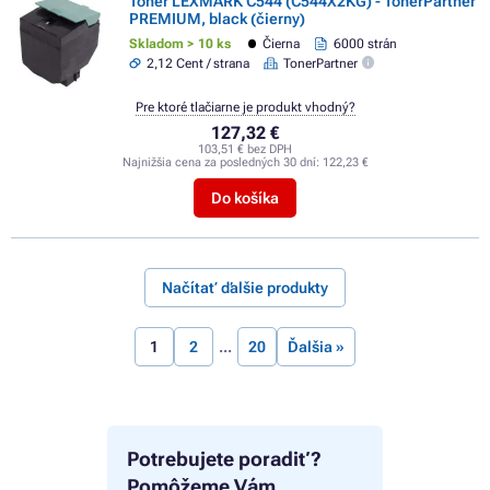
Toner LEXMARK C544 (C544X2KG) - TonerPartner
PREMIUM, black (čierny)
Skladom > 10 ks
Čierna
6000 strán
2,12 Cent / strana
TonerPartner
Pre ktoré tlačiarne je produkt vhodný?
127,32 €
103,51 € bez DPH
Najnižšia cena za posledných 30 dní:
122,23 €
Do košíka
Načítať ďalšie produkty
1
2
20
Ďalšia »
Potrebujete poradiť?
Pomôžeme Vám.