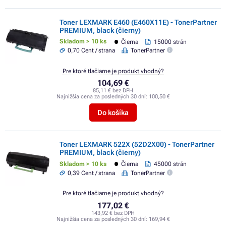
Toner LEXMARK E460 (E460X11E) - TonerPartner
PREMIUM, black (čierny)
Skladom > 10 ks
Čierna
15000 strán
0,70 Cent / strana
TonerPartner
Pre ktoré tlačiarne je produkt vhodný?
104,69 €
85,11 € bez DPH
Najnižšia cena za posledných 30 dní:
100,50 €
Do košíka
Toner LEXMARK 522X (52D2X00) - TonerPartner
PREMIUM, black (čierny)
Skladom > 10 ks
Čierna
45000 strán
0,39 Cent / strana
TonerPartner
Pre ktoré tlačiarne je produkt vhodný?
177,02 €
143,92 € bez DPH
Najnižšia cena za posledných 30 dní:
169,94 €