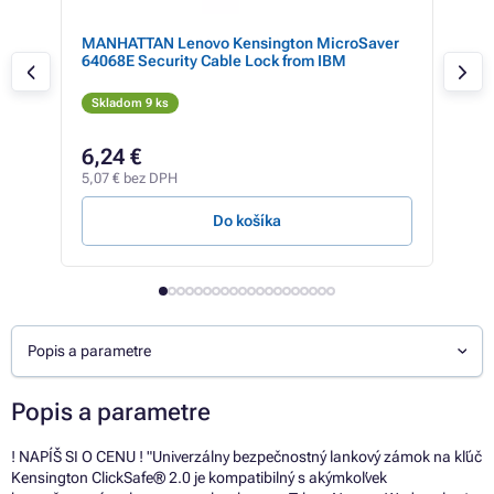
MANHATTAN Lenovo Kensington MicroSaver
HP 
64068E Security Cable Lock from IBM
Skladom 9 ks
Sk
6,24 €
37
5,07 € bez DPH
30,7
Do košíka
Popis a parametre
Popis a parametre
! NAPÍŠ SI O CENU ! "Univerzálny bezpečnostný lankový zámok na kľúč
Kensington ClickSafe® 2.0 je kompatibilný s akýmkoľvek