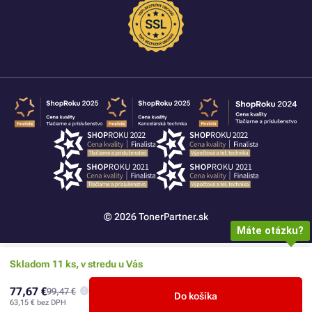
© 2026 TonerPartner.sk
Máte otázku?
Skladom 11 ks, v stredu u Vás
77,67 €
99,47 €
Do košíka
63,15 €
bez DPH