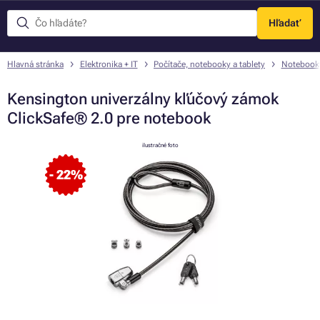
Hľadať
Menu
Hlavná stránka
Elektronika + IT
Počítače, notebooky a tablety
Notebook
Kensington univerzálny kľúčový zámok
ClickSafe® 2.0 pre notebook
ilustračné foto
- 22%