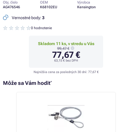
Obj. číslo
OEM
Výrobca
AG476546
K68102EU
Kensington
Vernostné body:
3
0 hodnotenie
Skladom 11 ks, v stredu u Vás
99,47 €
77,67 €
63,15 €
bez DPH
Najnižšia cena za posledných 30 dní:
77,67 €
Môže sa Vám hodiť
- 1%