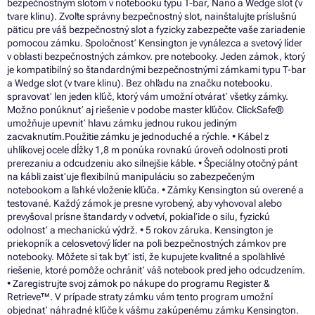
bezpečnostným slotom v notebooku typu T-bar, Nano a Wedge slot (v
tvare klinu). Zvoľte správny bezpečnostný slot, nainštalujte príslušnú
päticu pre váš bezpečnostný slot a fyzicky zabezpečte vaše zariadenie
pomocou zámku. Spoločnosť Kensington je vynálezca a svetový líder
v oblasti bezpečnostných zámkov. pre notebooky. Jeden zámok, ktorý
je kompatibilný so štandardnými bezpečnostnými zámkami typu T-bar
a Wedge slot (v tvare klinu). Bez ohľadu na značku notebooku.
spravovať len jeden kľúč, ktorý vám umožní otvárať všetky zámky.
Možno ponúknuť aj riešenie v podobe master kľúčov. ClickSafe®
umožňuje upevniť hlavu zámku jednou rukou jediným
zacvaknutím.Použitie zámku je jednoduché a rýchle. • Kábel z
uhlíkovej ocele dĺžky 1,8 m ponúka rovnakú úroveň odolnosti proti
prerezaniu a odcudzeniu ako silnejšie káble. • Špeciálny otočný pánt
na kábli zaisťuje flexibilnú manipuláciu so zabezpečeným
notebookom a ľahké vloženie kľúča. • Zámky Kensington sú overené a
testované. Každý zámok je presne vyrobený, aby vyhovoval alebo
prevyšoval prísne štandardy v odvetví, pokiaľ ide o silu, fyzickú
odolnosť a mechanickú výdrž. • 5 rokov záruka. Kensington je
priekopník a celosvetový líder na poli bezpečnostných zámkov pre
notebooky. Môžete si tak byť istí, že kupujete kvalitné a spoľahlivé
riešenie, ktoré pomôže ochrániť váš notebook pred jeho odcudzením.
• Zaregistrujte svoj zámok po nákupe do programu Register &
Retrieve™. V prípade straty zámku vám tento program umožní
objednať náhradné kľúče k vášmu zakúpenému zámku Kensington.