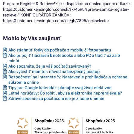
Program Register & Retrieve™ je k dispozícii na nasledujúcom odkaze:
https://customer.kensington.com/sk/sk/4590/sprava-zamku-register-
retrieve-" KONFIGURÁTOR ZÁMKOV :
https://customer.kensington.com/ en/gb/7895/lockselector
Mohlo by Vás zaujímať
Ako stiahnuť fotky do počítača z mobilu či fotoaparátu
Ako pripojiť tlačiareň k notebooku alebo PC a tlačiť už za 5
minút
Ako spoznáte, že je váš počítač zavírovaný?
Ako vyčistiť monitor: návod na bezpečný postup
Bezpečnosť na internete ½: Nastavenie prehliadača a ochrana
súkromia online
Tipy pre Google kalendár- plánujte svoj život efektívne
Letné horúčavy: Čo robiť, aby sa elektronika neprehrievala?
Zdravé sedenie za počítačom nie je žiadne umenie