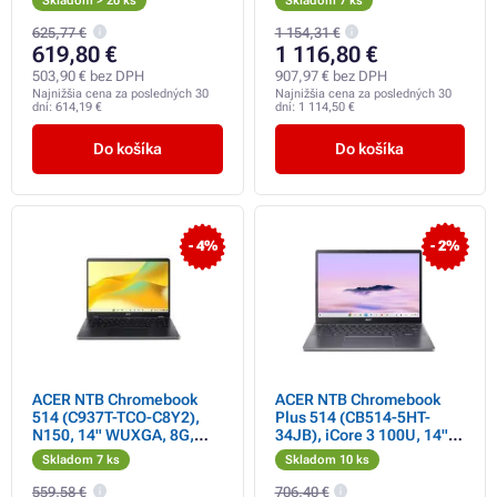
Skladom > 20 ks
Skladom 7 ks
Graphics, W11H, Silver
Gray
625,77 €
1 154,31 €
619,80 €
1 116,80 €
503,90 € bez DPH
907,97 € bez DPH
Najnižšia cena za posledných 30
Najnižšia cena za posledných 30
dní:
614,19 €
dní:
1 114,50 €
Do košíka
Do košíka
- 4%
- 2%
ACER NTB Chromebook
ACER NTB Chromebook
514 (C937T-TCO-C8Y2),
Plus 514 (CB514-5HT-
N150, 14" WUXGA, 8G,
34JB), iCore 3 100U, 14"
128GB eMMC, UHD,
WUXGA, 16GB, 256GB
Skladom 7 ks
Skladom 10 ks
Chrome OS EDU, Black
SSD, Intel, Chrome OS,
Gray
559,58 €
706,40 €