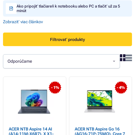
Ako pripojiť tlačiareň k notebooku alebo PC a tlačiť už za 5
minút
Zobraziť viac článkov
Filtrovať produkty
Odporúčame
- 1%
- 4%
ACER NTB Aspire 14 AI
ACER NTB Aspire Go 16
(A14-11M-X6R7), X X1-
(AG16-71P-75MQ), Core 7