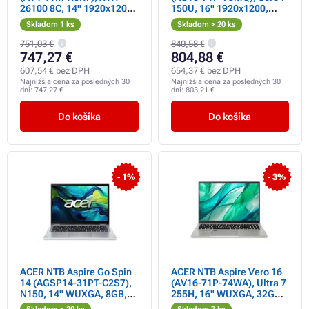
26100 8C, 14" 1920x1200,
150U, 16" 1920x1200,
16GB, 512GB SSD,
16GB, 1TB SSD, Intel, W11
Skladom 1 ks
Skladom > 20 ks
Adreno, W11 Home,
Home, Pure Silver
Steam Blue
751,03 €
840,58 €
747,27 €
804,88 €
607,54 € bez DPH
654,37 € bez DPH
Najnižšia cena za posledných 30
Najnižšia cena za posledných 30
dní:
747,27 €
dní:
803,21 €
Do košíka
Do košíka
- 1%
- 3%
ACER NTB Aspire Go Spin
ACER NTB Aspire Vero 16
14 (AGSP14-31PT-C2S7),
(AV16-71P-74WA), Ultra 7
N150, 14" WUXGA, 8GB,
255H, 16" WUXGA, 32GB,
512GB SSD, Intel
1TB SSD, Intel Arc, W11H,