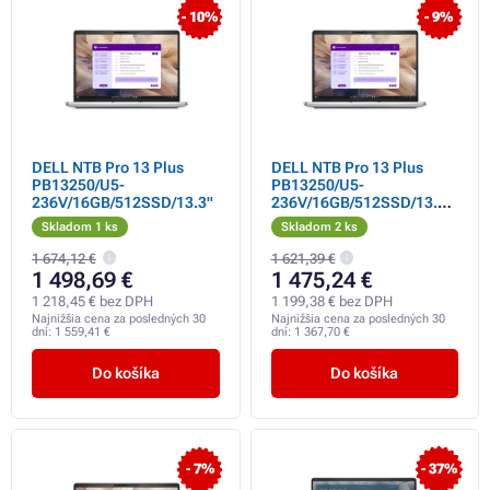
- 10%
- 9%
DELL NTB Pro 13 Plus
DELL NTB Pro 13 Plus
PB13250/U5-
PB13250/U5-
236V/16GB/512SSD/13.3"
236V/16GB/512SSD/13.3"
FHD+/IR Cam &
Skladom 1 ks
Skladom 2 ks
Mic/FgrPr/vPro/Backlit
Kb/W11 Pro/3Y PS NBD
1 674,12 €
1 621,39 €
1 498,69 €
1 475,24 €
1 218,45 € bez DPH
1 199,38 € bez DPH
Najnižšia cena za posledných 30
Najnižšia cena za posledných 30
dní:
1 559,41 €
dní:
1 367,70 €
Do košíka
Do košíka
- 7%
- 37%