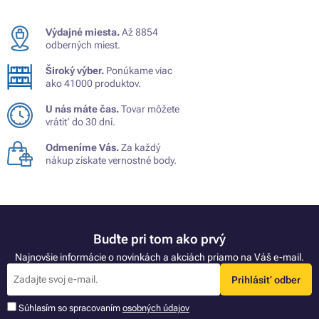
Výdajné miesta.
Až 8854
odberných miest.
Široký výber.
Ponúkame viac
ako 41000 produktov.
U nás máte čas.
Tovar môžete
vrátiť do 30 dní.
Odmeníme Vás.
Za každý
nákup získate vernostné body.
Buďte pri tom ako prvý
Najnovšie informácie o novinkách a akciách priamo na Váš e-mail.
Prihlásiť odber
Súhlasím so spracovaním
osobných údajov