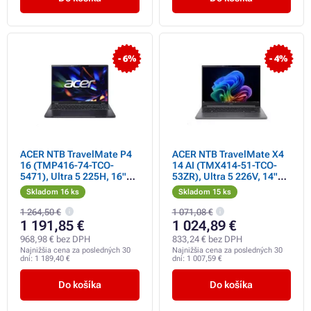
- 6%
- 4%
ACER NTB TravelMate P4
ACER NTB TravelMate X4
16 (TMP416-74-TCO-
14 AI (TMX414-51-TCO-
5471), Ultra 5 225H, 16"
53ZR), Ultra 5 226V, 14"
1920x1200, 16GB, 512GB
WUXGA, 16GB, 1TB SSD,
Skladom 16 ks
Skladom 15 ks
SSD, Intel, W 11 Pro, Slate
Intel, W11P, Gray
Blue
1 264,50 €
1 071,08 €
1 191,85 €
1 024,89 €
968,98 € bez DPH
833,24 € bez DPH
Najnižšia cena za posledných 30
Najnižšia cena za posledných 30
dní:
1 189,40 €
dní:
1 007,59 €
Do košíka
Do košíka