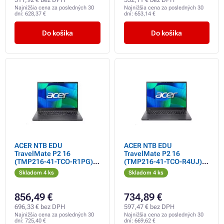
Najnižšia cena za posledných 30
Najnižšia cena za posledných 30
dní:
628,37 €
dní:
653,14 €
Do košíka
Do košíka
ACER NTB EDU
ACER NTB EDU
TravelMate P2 16
TravelMate P2 16
(TMP216-41-TCO-R1PG),
(TMP216-41-TCO-R4UJ),
R5 Pro-7535U, 16"
R5 Pro-7535U, 16"
Skladom 4 ks
Skladom 4 ks
WUXGA, 16GB, 512GB
WUXGA, 8GB, 512GB SSD,
SSD, Radeón, W11P EDU,
Radeón, W11P EDU, Gray
Gray
856,49 €
734,89 €
696,33 € bez DPH
597,47 € bez DPH
Najnižšia cena za posledných 30
Najnižšia cena za posledných 30
dní:
725,40 €
dní:
669,62 €