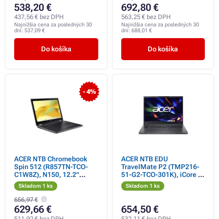
538,20 €
692,80 €
437,56 € bez DPH
563,25 € bez DPH
Najnižšia cena za posledných 30
Najnižšia cena za posledných 30
dní:
537,09 €
dní:
688,01 €
Do košíka
Do košíka
- 4%
ACER NTB Chromebook
ACER NTB EDU
Spin 512 (R857TN-TCO-
TravelMate P2 (TMP216-
C1W8Z), N150, 12.2"
51-G2-TCO-301K), iCore 3
WUXGA, 8G, 128GB
100U, 16" WUXGA, 8GB,
Skladom 1 ks
Skladom 1 ks
eMMC, UHD, Chrome OS
512GB SSD, Intel
EDU, Black
Graphics, W11P, Gray
656,97 €
629,66 €
654,50 €
511,92 € bez DPH
532,11 € bez DPH