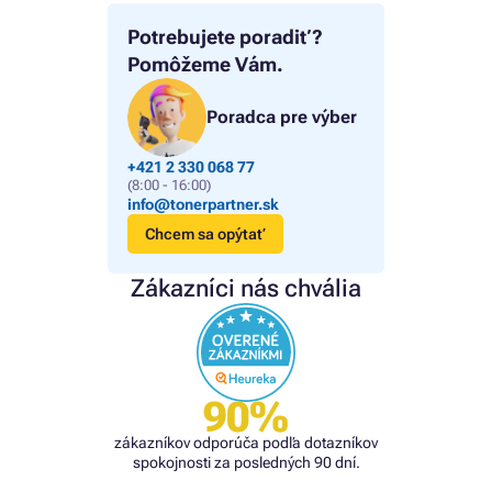
Potrebujete poradiť?
Pomôžeme Vám.
Poradca pre výber
+421 2 330 068 77
(8:00 - 16:00)
info@tonerpartner.sk
Chcem sa opýtať
Zákazníci nás chvália
90%
zákazníkov odporúča podľa dotazníkov
spokojnosti za posledných 90 dní.