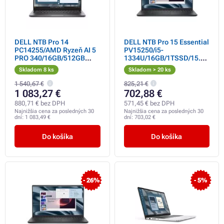
DELL NTB Pro 14
DELL NTB Pro 15 Essential
PC14255/AMD Ryzeň AI 5
PV15250/i5-
PRO 340/16GB/512GB
1334U/16GB/1TSSD/15.6"
SSD/14" FHD+/3
FHD/Intel
Skladom 8 ks
Skladom > 20 ks
Cell/65W/WLAN/Backlit
UHD/65W/WLAN/Backlit
Kb/W11 Pro/3Y PS NBD
Kb/W11P/3Y PS NBD
1 540,67 €
825,21 €
1 083,27 €
702,88 €
880,71 € bez DPH
571,45 € bez DPH
Najnižšia cena za posledných 30
Najnižšia cena za posledných 30
dní:
1 083,49 €
dní:
703,02 €
Do košíka
Do košíka
- 26%
- 5%