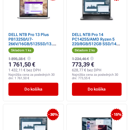
DELL NTB Pro 13 Plus
DELL NTB Pro 14
PB13250/U7-
PC14255/AMD Ryzen 5
266V/16GB/512SSD/13.3"
220/8GB/512GB SSD/14"
FHD+/IR Cam &
FHD+/3
Skladom 1 ks
Skladom 2 ks
Mic/FgrPr/vPro/Backlit
Cell/65W/WLAN/Backlit
Kb/W11 Pro/3Y PS NBD
Kb/W11 Pro/3Y PS NBD
1 895,38 €
1 234,46 €
1 761,50 €
773,39 €
1 432,11 € bez DPH
628,77 € bez DPH
Najnižšia cena za posledných 30
Najnižšia cena za posledných 30
dní:
1 761,50 €
dní:
773,55 €
Do košíka
Do košíka
- 30%
- 15%