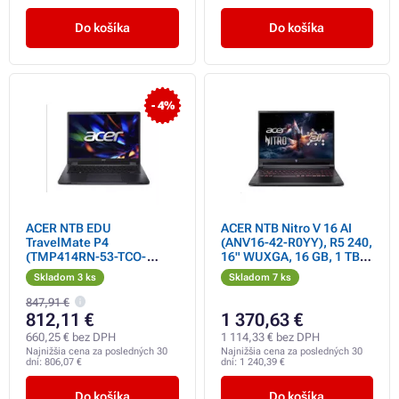
Do košíka
Do košíka
- 4%
ACER NTB EDU
ACER NTB Nitro V 16 AI
TravelMate P4
(ANV16-42-R0YY), R5 240,
(TMP414RN-53-TCO-
16" WUXGA, 16 GB, 1 TB
36U6), i3-1315U, 14"
SSD, RTX 5060, W11H,
Skladom 3 ks
Skladom 7 ks
1920x1200, 8GB, 512GB
Black
SSD, Intel UHD, W11PRO,
847,91 €
StateBlue
812,11 €
1 370,63 €
660,25 € bez DPH
1 114,33 € bez DPH
Najnižšia cena za posledných 30
Najnižšia cena za posledných 30
dní:
806,07 €
dní:
1 240,39 €
Do košíka
Do košíka