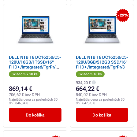
- 29%
DELL NTB 16 DC16250/C5-
DELL NTB 16 DC16250/C5-
120U/16GB/1TSSD/16"
120U/8GB/512GB SSD/16"
FHD+ /Integrated/FgrPr/3
FHD+ /Integrated/FgrPr/3
Cell/65W/WLAN/Backlit
Skladom > 20 ks
Skladom 18 ks
Kb/W11 Pro/3Y PS NBD
934,20 €
869,14 €
664,22 €
706,62 € bez DPH
540,02 € bez DPH
Najnižšia cena za posledných 30
Najnižšia cena za posledných 30
dní:
846,84 €
dní:
647,93 €
Do košíka
Do košíka