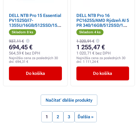
DELL NTB Pro 15 Essential
DELL NTB Pro 16
PV15250/i7-
PC16255/AMD Rýdzeň AI 5
1355U/16GB/512SSD/15.6
PR 340/16GB/512SSD/16"
" FHD/Intel
FHD+ /IR Cam &
Skladom 8 ks
Skladom 4 ks
UHD/65W/WLAN/Backlit
Mic/65W/WLAN/vPro|
Kb/W11P/3Y PS NBD
937,11 €
1 320,91 €
694,45 €
1 255,47 €
564,59 € bez DPH
1 020,71 € bez DPH
Najnižšia cena za posledných 30
Najnižšia cena za posledných 30
dní:
694,31 €
dní:
1 111,24 €
Do košíka
Do košíka
Načítať ďalšie produkty
1
2
3
Ďalšia »