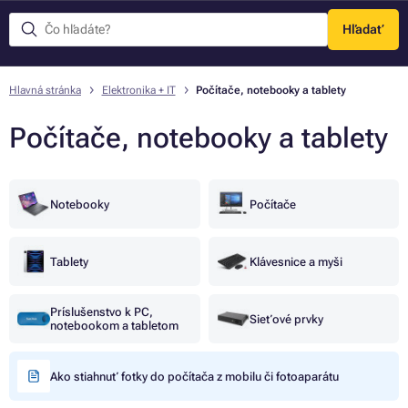
Hľadať
Menu
Hlavná stránka
Elektronika + IT
Počítače, notebooky a tablety
Počítače, notebooky a tablety
Notebooky
Počítače
Tablety
Klávesnice a myši
Príslušenstvo k PC,
Sieťové prvky
notebookom a tabletom
Ako stiahnuť fotky do počítača z mobilu či fotoaparátu