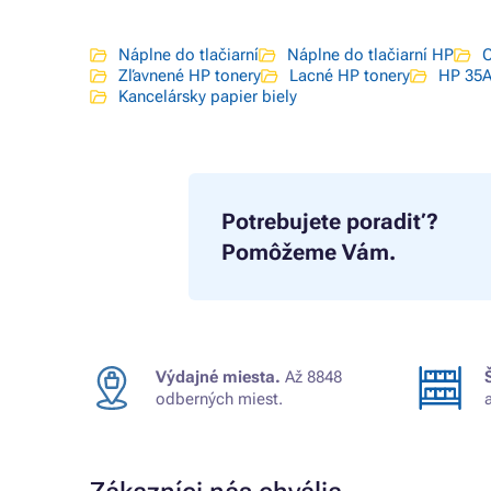
Náplne do tlačiarní
Náplne do tlačiarní HP
O
Zľavnené HP tonery
Lacné HP tonery
HP 35
Kancelársky papier biely
Potrebujete poradiť?
Pomôžeme Vám.
Výdajné miesta.
Až 8848
odberných miest.