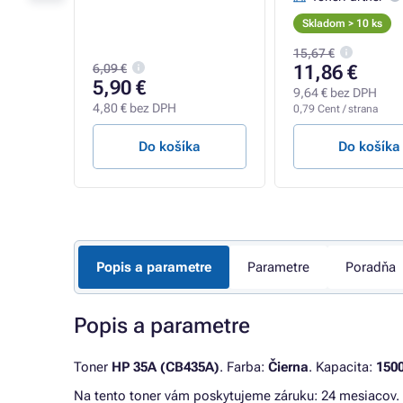
Skladom > 10 ks
15,67 €
6,09 €
11,86 €
5,90 €
9,64 € bez DPH
4,80 € bez DPH
0,79 Cent / strana
a
Do košíka
Do košíka
Popis a parametre
Parametre
Poradňa
Popis a parametre
Toner
HP 35A (CB435A)
. Farba:
Čierna
. Kapacita:
1500
Na tento toner vám poskytujeme záruku: 24 mesiacov.