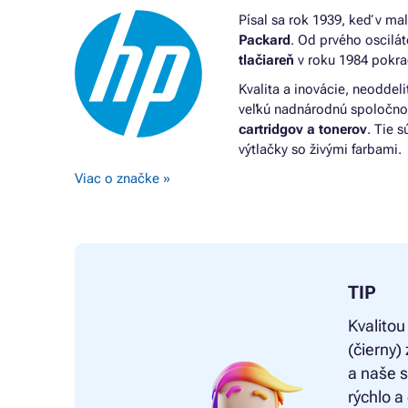
Písal sa rok 1939, keď v ma
Packard
. Od prvého oscilá
tlačiareň
v roku 1984 pokra
Kvalita a inovácie, neoddeli
veľkú nadnárodnú spoločnosť
cartridgov a tonerov
. Tie 
výtlačky so živými farbami.
Viac o značke »
TIP
Kvalitou
(čierny
a naše 
rýchlo a