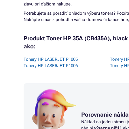
zľavu pri ďalšom nákupe.
Potrebujete sa poradiť ohľadom výberu tonera? Pozrit
Nakúpte u nás z pohodlia vášho domova či kancelárie,
Produkt Toner HP 35A (CB435A), black 
ako:
Tonery HP LASERJET P1005
Tonery H
Tonery HP LASERJET P1006
Tonery H
Porovnanie nákla
Náklad na jednu stranu j
náplni
výrazne nižší
, ak