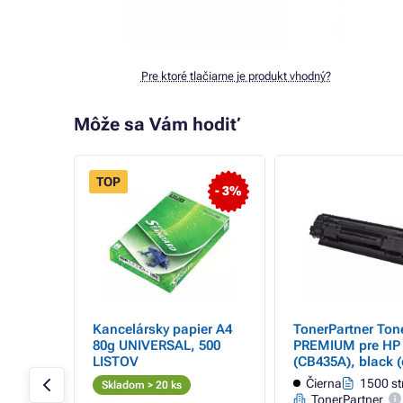
Pre ktoré tlačiarne je produkt vhodný?
Môže sa Vám hodiť
TOP
- 3%
pre HP
Kancelársky papier A4
TonerPartner Ton
ack
80g UNIVERSAL, 500
PREMIUM pre HP
LISTOV
(CB435A), black (
trán
Čierna
1500 st
Skladom > 20 ks
TonerPartner