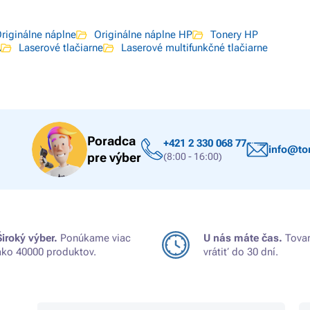
riginálne náplne
Originálne náplne HP
Tonery HP
A
Laserové tlačiarne
Laserové multifunkčné tlačiarne
Poradca
+421 2 330 068 77
info@ton
pre výber
(8:00 - 16:00)
Široký výber.
Ponúkame viac
U nás máte čas.
Tovar
ako 40000 produktov.
vrátiť do 30 dní.