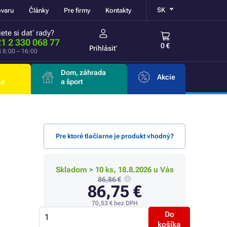
SK
ovaru
Články
Pre firmy
Kontakty
ete si dať rady?
1 2 330 068 77
0 €
Prihlásiť
i 8:00 – 16:00
Dom, záhrada
Akcie
ia
a šport
)
Pre ktoré tlačiarne je produkt vhodný?
Skladom > 10 ks, 18.8.2026 u Vás
86,86 €
86,75 €
70,53 €
bez DPH
Do
košíka