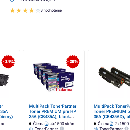
3 hodnotenie
- 24%
- 20%
er
MultiPack TonerPartner
MultiPack TonerP
 35A
Toner PREMIUM pre HP
Toner PREMIUM p
čierny)
35A (CB435A), black
35A (CB435AD), b
(čierny) 3+1 ZDARMA
(čierny)
rán
Čierna
4x1500 strán
Čierna
2x1500 
TonerPartner
TonerPartner