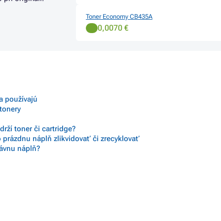
Toner Economy CB435A
0,0070 €
sa používajú
 tonery
rží toner či cartridge?
 prázdnu náplň zlikvidovať či zrecyklovať
rávnu náplň?