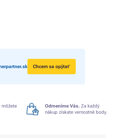
erpartner.sk
Chcem sa opýtať
 môžete
Odmeníme Vás.
Za každý
nákup získate vernostné body.