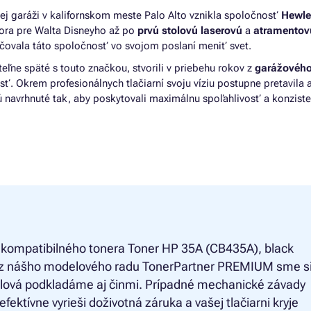
lej garáži v kalifornskom meste Palo Alto vznikla spoločnosť
Hewle
tora pre Walta Disneyho až po
prvú stolovú laserovú
a
atramentov
čovala táto spoločnosť vo svojom poslaní meniť svet.
teľne späté s touto značkou, stvorili v priebehu rokov z
garážového
. Okrem profesionálnych tlačiarní svoju víziu postupne pretavila 
sú navrhnuté tak, aby poskytovali maximálnu spoľahlivosť a konzist
 kompatibilného tonera
Toner HP 35A (CB435A), black
) z nášho modelového radu TonerPartner PREMIUM sme si 
slová podkladáme aj činmi. Prípadné mechanické závady
 efektívne vyrieši doživotná záruka a vašej tlačiarni kryje