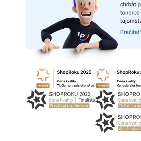
chrbát p
toneroch
tajomstv
Prečítať