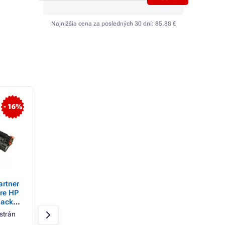
Najnižšia cena za posledných 30 dní:
85,88 €
TOP
- 16%
artner
Toner ECONOMY pre HP
Kancelársky papie
re HP
35A (CB435A), black
80g UNIVERSAL, 5
lack
(čierny)
LISTOV
strán
Čierna
1500 strán
Skladom > 20 ks
Economy