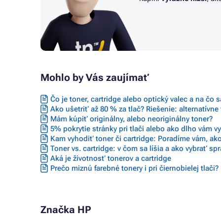
Mohlo by Vás zaujímať
Čo je toner, cartridge alebo optický valec a na čo 
Ako ušetriť až 80 % za tlač? Riešenie: alternatívne
Mám kúpiť originálny, alebo neoriginálny toner?
5% pokrytie stránky pri tlači alebo ako dlho vám vyd
Kam vyhodiť toner či cartridge: Poradíme vám, ako
Toner vs. cartridge: v čom sa líšia a ako vybrať sp
Aká je životnosť tonerov a cartridge
Prečo miznú farebné tonery i pri čiernobielej tlači?
Značka HP