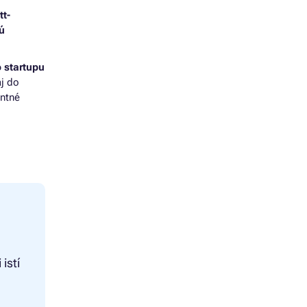
tt-
ú
 startupu
aj do
entné
istí