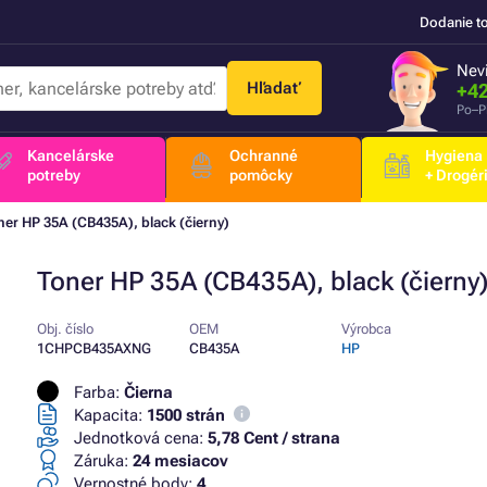
Dodanie t
Nevi
Hľadať
+42
Po–P
Kancelárske
Ochranné
Hygiena
potreby
pomôcky
+ Drogér
ner HP 35A (CB435A), black (čierny)
Toner HP 35A (CB435A), black (čierny
Obj. číslo
OEM
Výrobca
1CHPCB435AXNG
CB435A
HP
Farba:
Čierna
Kapacita:
1500 strán
Jednotková cena:
5,78 Cent / strana
Záruka:
24 mesiacov
Vernostné body:
4