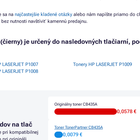
e sa na
najčastejšie kladené otázky
alebo nám napíšte priamo do c
 bez nutnosti navštíviť kamennú predajnu.
(čierny) je určený do nasledovných tlačiarní, p
P LASERJET P1007
Tonery HP LASERJET P1009
P LASERJET P1008
Originálny toner CB435A
0,0578 €
dov na tlač
Toner TonerPartner CB435A
e pri kompatibilnej
0,0079 €
o pri origináli.