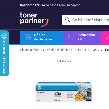
Doživotná záruka
na naše Premium náplne
Náplne
Elektronika
do tlačiarní
+ IT
Hlavná stránka
Náplne do tlačiarní
HP
HP 35A
To
ilustračné foto