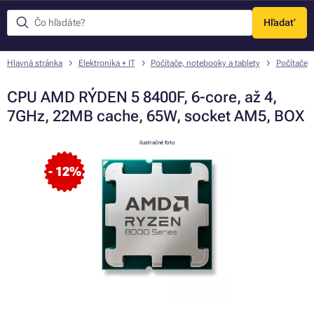
Hľadať
Menu
Hlavná stránka
Elektronika + IT
Počítače, notebooky a tablety
Počítače
CPU AMD RÝDEN 5 8400F, 6-core, až 4,
7GHz, 22MB cache, 65W, socket AM5, BOX
ilustračné foto
- 12%