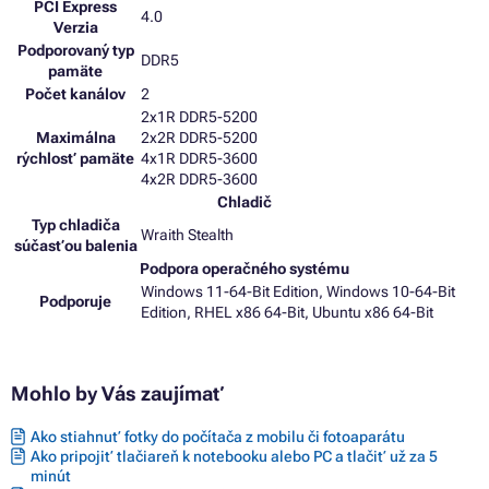
PCI Express
4.0
Verzia
Podporovaný typ
DDR5
pamäte
Počet kanálov
2
2x1R DDR5-5200
Maximálna
2x2R DDR5-5200
rýchlosť pamäte
4x1R DDR5-3600
4x2R DDR5-3600
Chladič
Typ chladiča
Wraith Stealth
súčasťou balenia
Podpora operačného systému
Windows 11-64-Bit Edition, Windows 10-64-Bit
Podporuje
Edition, RHEL x86 64-Bit, Ubuntu x86 64-Bit
Mohlo by Vás zaujímať
Ako stiahnuť fotky do počítača z mobilu či fotoaparátu
Ako pripojiť tlačiareň k notebooku alebo PC a tlačiť už za 5
minút