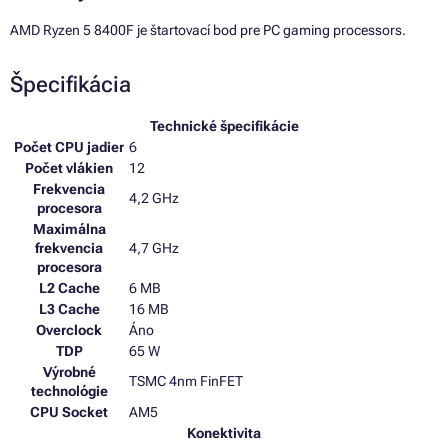
AMD Ryzen 5 8400F je štartovací bod pre PC gaming processors.
Špecifikácia
Technické špecifikácie
Počet CPU jadier
6
Počet vlákien
12
Frekvencia
4,2 GHz
procesora
Maximálna
frekvencia
4,7 GHz
procesora
L2 Cache
6 MB
L3 Cache
16 MB
Overclock
Áno
TDP
65 W
Výrobné
TSMC 4nm FinFET
technológie
CPU Socket
AM5
Konektivita