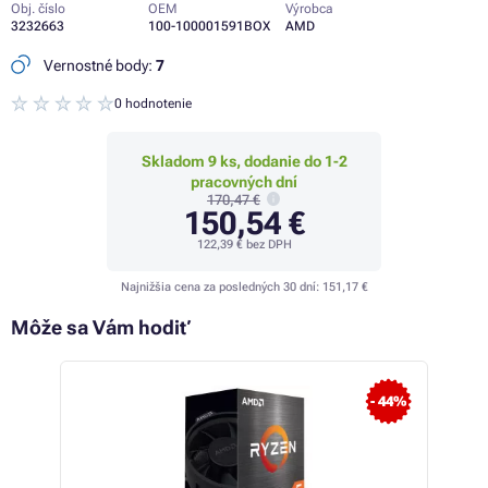
Obj. číslo
OEM
Výrobca
3232663
100-100001591BOX
AMD
Vernostné body:
7
0 hodnotenie
Skladom 9 ks, dodanie do 1-2
pracovných dní
170,47 €
150,54 €
122,39 €
bez DPH
Najnižšia cena za posledných 30 dní:
151,17 €
Môže sa Vám hodiť
- 6%
- 44%