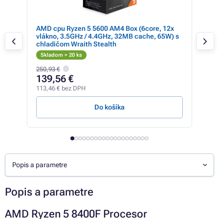
AMD cpu Ryzen 5 5600 AM4 Box (6core, 12x
AMD
vlákno, 3.5GHz / 4.4GHz, 32MB cache, 65W) s
chladičom Wraith Stealth
Skladom > 20 ks
Sk
250,93 €
139,56 €
16
113,46 € bez DPH
132,
Do košíka
Popis a parametre
Popis a parametre
AMD Ryzen 5 8400F Procesor