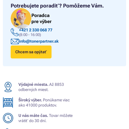
Potrebujete poradiť?
Pomôžeme Vám.
Poradca
pre výber
+421 2 330 068 77
(8:00 - 16:00)
info@tonerpartner.sk
Chcem sa opýtať
Výdajné miesta.
Až 8853
odberných miest.
Široký výber.
Ponúkame viac
ako 41000 produktov.
U nás máte čas.
Tovar môžete
vrátiť do 30 dní.