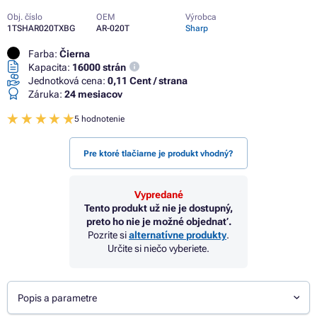
Obj. číslo
OEM
Výrobca
1TSHAR020TXBG
AR-020T
Sharp
Farba:
Čierna
Kapacita:
16000 strán
Jednotková cena:
0,11 Cent / strana
Záruka:
24 mesiacov
5 hodnotenie
Pre ktoré tlačiarne je produkt vhodný?
Vypredané
Tento produkt už nie je dostupný,
preto ho nie je možné objednať.
Pozrite si
alternatívne produkty
.
Určite si niečo vyberiete.
Popis a parametre