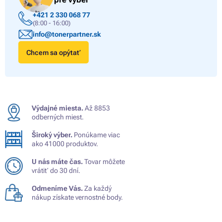
+421 2 330 068 77
(8:00 - 16:00)
info@tonerpartner.sk
Chcem sa opýtať
Výdajné miesta.
Až 8853
odberných miest.
Široký výber.
Ponúkame viac
ako 41000 produktov.
U nás máte čas.
Tovar môžete
vrátiť do 30 dní.
Odmeníme Vás.
Za každý
nákup získate vernostné body.