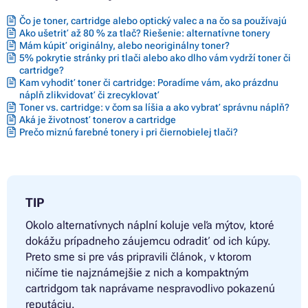
Čo je toner, cartridge alebo optický valec a na čo sa používajú
Ako ušetriť až 80 % za tlač? Riešenie: alternatívne tonery
Mám kúpiť originálny, alebo neoriginálny toner?
5% pokrytie stránky pri tlači alebo ako dlho vám vydrží toner či
cartridge?
Kam vyhodiť toner či cartridge: Poradíme vám, ako prázdnu
náplň zlikvidovať či zrecyklovať
Toner vs. cartridge: v čom sa líšia a ako vybrať správnu náplň?
Aká je životnosť tonerov a cartridge
Prečo miznú farebné tonery i pri čiernobielej tlači?
TIP
Okolo alternatívnych náplní koluje veľa mýtov, ktoré
dokážu prípadneho záujemcu odradiť od ich kúpy.
Preto sme si pre vás pripravili článok, v ktorom
ničíme tie najznámejšie z nich a kompaktným
cartridgom tak naprávame nespravodlivo pokazenú
reputáciu.