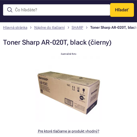
Hľadať
Menu
Hlavná stránka
Náplne do tlačiarní
SHARP
Toner Sharp AR-020T, black 
Toner Sharp AR-020T, black (čierny)
ilustračné foto
Pre ktoré tlačiarne je produkt vhodný?