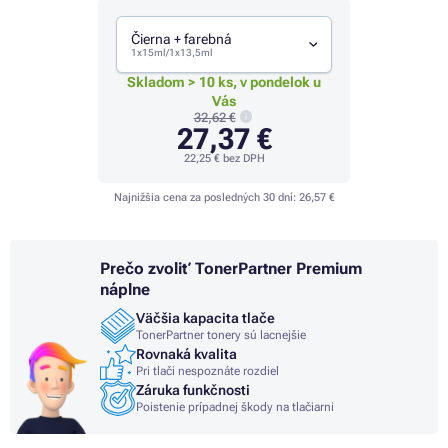
Čierna + farebná
1x15ml/1x13,5ml
Skladom > 10 ks, v pondelok u
Vás
32,62 €
27,37 €
22,25 €
bez DPH
Najnižšia cena za posledných 30 dní:
26,57 €
Prečo zvoliť TonerPartner Premium
náplne
Väčšia kapacita tlače
TonerPartner tonery sú lacnejšie
Rovnaká kvalita
Pri tlači nespoznáte rozdiel
Záruka funkčnosti
Poistenie prípadnej škody na tlačiarni