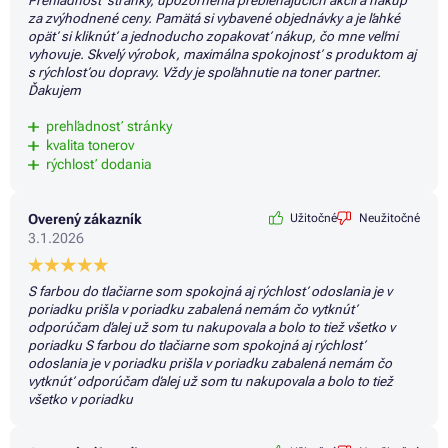
za zvýhodnené ceny. Pamätá si vybavené objednávky a je ľahké
opäť si kliknúť a jednoducho zopakovať nákup, čo mne veľmi
vyhovuje. Skvelý výrobok, maximálna spokojnosť s produktom aj
s rýchlosťou dopravy. Vždy je spoľahnutie na toner partner.
Ďakujem
prehľadnosť stránky
kvalita tonerov
rýchlosť dodania
Overený zákazník
Užitočné
Neužitočné
3.1.2026
S farbou do tlačiarne som spokojná aj rýchlosť odoslania je v
poriadku prišla v poriadku zabalená nemám čo vytknúť
odporúčam ďalej už som tu nakupovala a bolo to tiež všetko v
poriadku S farbou do tlačiarne som spokojná aj rýchlosť
odoslania je v poriadku prišla v poriadku zabalená nemám čo
vytknúť odporúčam ďalej už som tu nakupovala a bolo to tiež
všetko v poriadku