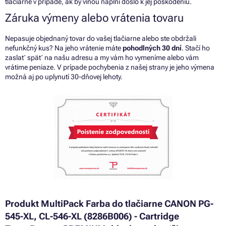
tlačiarne v prípade, ak by vinou náplní došlo k jej poškodeniu.
Záruka výmeny alebo vrátenia tovaru
Nepasuje objednaný tovar do vašej tlačiarne alebo ste obdržali
nefunkčný kus? Na jeho vrátenie máte
pohodlných 30 dní
. Stačí ho
zaslať späť na našu adresu a my vám ho vymeníme alebo vám
vrátime peniaze. V prípade pochybenia z našej strany je jeho výmena
možná aj po uplynutí 30-dňovej lehoty.
Produkt MultiPack Farba do tlačiarne CANON PG-
545-XL, CL-546-XL (8286B006) - Cartridge