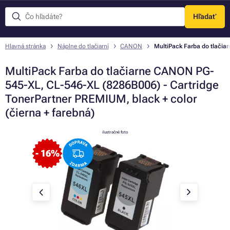
Hľadať
Menu
Hlavná stránka
Náplne do tlačiarní
CANON
MultiPack Farba do tlačia
MultiPack Farba do tlačiarne CANON PG-
545-XL, CL-546-XL (8286B006) - Cartridge
TonerPartner PREMIUM, black + color
(čierna + farebná)
ilustračné foto
- 16%