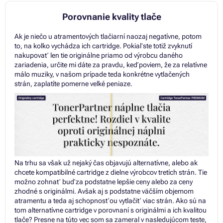
Porovnanie kvality tlače
Ak je niečo u atramentových tlačiarní naozaj negatívne, potom
to, na koľko vychádza ich cartridge. Pokiaľ ste totiž zvyknutí
nakupovať len tie originálne priamo od výrobcu daného
zariadenia, určite mi dáte za pravdu, keď poviem, že za relatívne
málo muziky, v našom prípade teda konkrétne vytlačených
strán, zaplatíte pomerne veľké peniaze.
Na trhu sa však už nejaký čas objavujú alternatívne, alebo ak
chcete kompatibilné cartridge z dielne výrobcov tretích strán. Tie
možno zohnať buď za podstatne lepšie ceny alebo za ceny
zhodné s originálmi. Avšak aj s podstatne väčším objemom
atramentu a teda aj schopnosťou vytlačiť viac strán. Ako sú na
tom alternatívne cartridge v porovnaní s originálmi a ich kvalitou
tlače? Presne na túto vec som sa zameral v nasledujúcom teste,