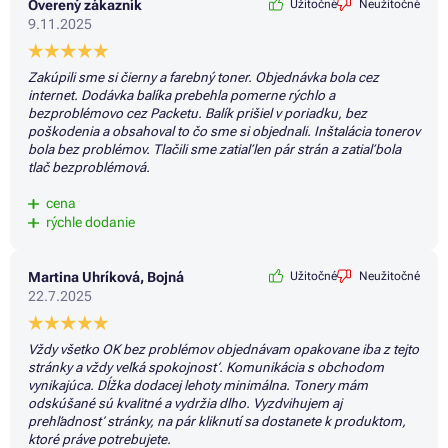
Overený zákazník
Užitočné
Neužitočné
9.11.2025
Zakúpili sme si čierny a farebný toner. Objednávka bola cez
internet. Dodávka balíka prebehla pomerne rýchlo a
bezproblémovo cez Packetu. Balík prišiel v poriadku, bez
poškodenia a obsahoval to čo sme si objednali. Inštalácia tonerov
bola bez problémov. Tlačili sme zatiaľ len pár strán a zatiaľ bola
tlač bezproblémová.
cena
rýchle dodanie
Martina Uhríková, Bojná
Užitočné
Neužitočné
22.7.2025
Vždy všetko OK bez problémov objednávam opakovane iba z tejto
stránky a vždy veľká spokojnosť. Komunikácia s obchodom
vynikajúca. Dĺžka dodacej lehoty minimálna. Tonery mám
odskúšané sú kvalitné a vydržia dlho. Vyzdvihujem aj
prehľadnosť stránky, na pár kliknutí sa dostanete k produktom,
ktoré práve potrebujete.