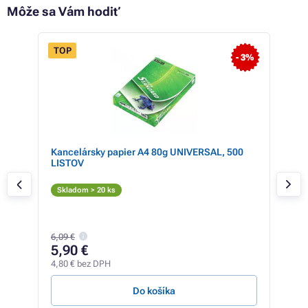
Môže sa Vám hodiť
TOP
- 3%
Kancelársky papier A4 80g UNIVERSAL, 500
Far
a +
LISTOV
(82
PRE
n
Či
Skladom > 20 ks
Skl
17,7
6,09 €
13
5,90 €
10,7
4,80 € bez DPH
87,93
Do košíka