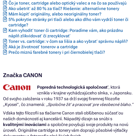
Čo je toner, cartridge alebo optický valec a na čo sa používajú
Farby CANON PIXMA TR4650
Ako ušetriť až 80 % za tlač? Riešenie: alternatívne tonery
Farby CANON PIXMA TR4651
Mám kúpiť originálny, alebo neoriginálny toner?
Farby CANON PIXMA TS202
5% pokrytie stránky pri tlači alebo ako dlho vám vydrží toner či
Farby CANON PIXMA TS205
cartridge?
Farby CANON PIXMA TS302
Kam vyhodiť toner či cartridge: Poradíme vám, ako prázdnu
Farby CANON PIXMA TS304
náplň zlikvidovať či zrecyklovať
Farby CANON PIXMA TS305
Toner vs. cartridge: v čom sa líšia a ako vybrať správnu náplň?
Farby CANON PIXMA TS3100 SERIES
Aká je životnosť tonerov a cartridge
Farby CANON PIXMA TS3150
Prečo miznú farebné tonery i pri čiernobielej tlači?
Farby CANON PIXMA TS3151
Farby CANON PIXMA TS3152
Farby CANON PIXMA TS3300 SERIES
Farby CANON PIXMA TS3350
Značka CANON
Farby CANON PIXMA TS3350 SERIES
Farby CANON PIXMA TS3351
Popredná technologická spoločnosť
, ktorá
Farby CANON PIXMA TS3352
vznikla v krajine vychádzajúceho slnka, v Japonsku.
Farby CANON PIXMA TS3355
Od svojho založenia v roku 1937 sa drží svojej firemnej filozofie
Farby CANON PIXMA TS3400 SERIES
„Kyosei”, čo znamená:
„Spoločne žiť a pracovať pre všeobecné blaho.“
Farby CANON PIXMA TS3440
Vďaka tejto filozofii sa tlačiarne Canon stali obľúbenou súčasťou
Farby CANON PIXMA TS3450
našich domácností aj kancelárií. Nápaditý dizajn sa snúbi s
Farby CANON PIXMA TS3450 SERIES
kvalitnými inováciami
a spoločne povyšujú svoje produkty na novú
Farby CANON PIXMA TS3451
úroveň. Originálne cartridge a tonery vám doprajú pôsobivé výtlačky
Farby CANON PIXMA TS3452