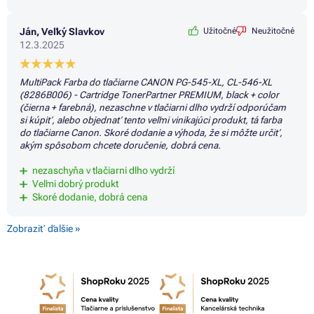
Ján, Veľký Slavkov
Užitočné
Neužitočné
12.3.2025
MultiPack Farba do tlačiarne CANON PG-545-XL, CL-546-XL
(8286B006) - Cartridge TonerPartner PREMIUM, black + color
(čierna + farebná), nezaschne v tlačiarni dlho vydrží odporúčam
si kúpiť, alebo objednať tento veľmi vinikajúci produkt, tá farba
do tlačiarne Canon. Skoré dodanie a výhoda, že si môžte určiť,
akým spôsobom chcete doručenie, dobrá cena.
nezaschyňa v tlačiarni dlho vydrží
Veľmi dobrý produkt
Skoré dodanie, dobrá cena
Zobraziť ďalšie »