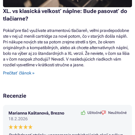
XL. vs klasická veľkosť náplne: Bude pasovať do
tlačiarne?
Pokiaľ pre tlač využívate atramentovú tlačiareň, veľmi pravdepodobne
ste v nej už menili cartridge za nové potom, čo v starých došla náplň.
Pri nákupe nových ste sa potom zrejme stretli s tým, že okrem
originálnych a kompatibilných, alebo ak chcete alternatívnych náplní,
bolo na výber aj zo štandardných a XL verzií. Že neviete, v čom sa líšia
a v čom naopak zhodujú? Nevadí. V nasledujúcich riadkoch vám
rozdiel vysvetlíme v krátkosti stručne a jasne.
Prečítať článok »
Recenzie
Marianna Kaštanová, Brezno
Užitočné
Neužitočné
18.2.2026
Prehľadnosť stránky, upozornenia prebiehajúcich akcií a nákup