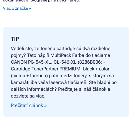
dokumentov a fotografie plné živých farieb.
Farby CANON PIXMA TS3600 SERIES
Farby CANON PIXMA TS3640
Viac o značke »
Farby CANON TS3100
TIP
Vedeli ste, že toner a cartridge sú dva rozdielne
pojmy? Táto náplň
MultiPack Farba do tlačiarne
CANON PG-545-XL, CL-546-XL (8286B006) -
Cartridge TonerPartner PREMIUM, black + color
(čierna + farebná) patrí medzi tonery, s ktorými sa
kamaráti iba vaša laserová tlačiareň. Ste hladní po
ďalších informáciách? Prečítajte si náš článok a
dozviete sa viac.
Prečítať článok »