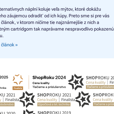
ternatívnych náplní koluje veľa mýtov, ktoré dokážu
ho záujemcu odradiť od ich kúpy. Preto sme si pre vás
li článok, v ktorom ničíme tie najznámejšie z nich a
ným cartridgom tak naprávame nespravodlivo pokazenú
u.
 článok »