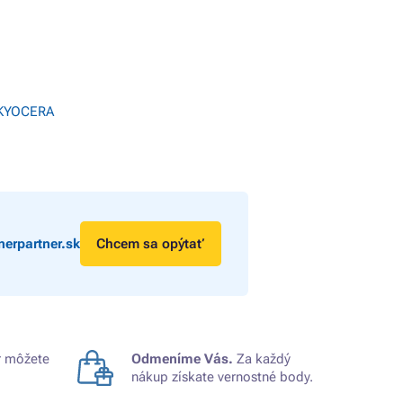
 KYOCERA
erpartner.sk
Chcem sa opýtať
 môžete
Odmeníme Vás.
Za každý
nákup získate vernostné body.