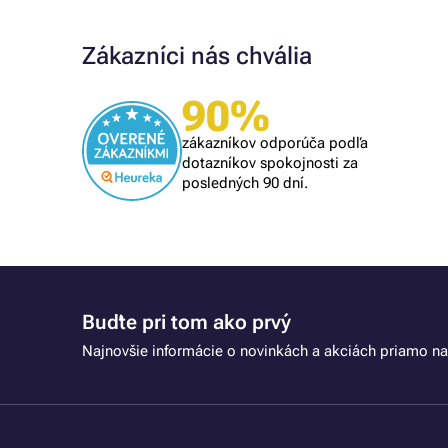
Zákazníci nás chvália
90%
Overený zákazník
rýchly nákup
zákazníkov odporúča podľa
dotazníkov spokojnosti za
posledných 90 dní.
Buďte pri tom ako prvý
Najnovšie informácie o novinkách a akciách priamo na