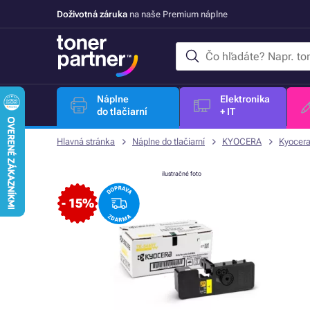
Doživotná záruka
na naše Premium náplne
Náplne
Elektronika
do tlačiarní
+ IT
Hlavná stránka
Náplne do tlačiarní
KYOCERA
Kyocer
ilustračné foto
- 15%