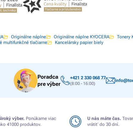
RA
Originálne náplne
Originálne náplne KYOCERA
Tonery
é multifunkčné tlačiarne
Kancelársky papier biely
Poradca
+421 2 330 068 77
info@ton
pre výber
(8:00 - 16:00)
Široký výber.
Ponúkame viac
U nás máte čas.
Tovar
ako 41000 produktov.
vrátiť do 30 dní.