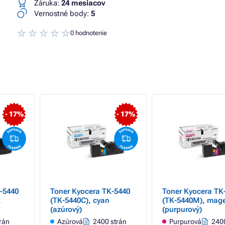
Záruka:
24 mesiacov
Vernostné body:
5
0 hodnotenie
- 17%
- 17%
-5440
Toner Kyocera TK-5440
Toner Kyocera TK
k
(TK-5440C), cyan
(TK-5440M), mag
(azúrový)
(purpurový)
rán
Azúrová
2400 strán
Purpurová
2400