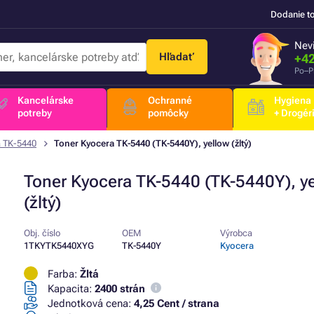
Dodanie t
Nevi
Hľadať
+42
Po–P
Kancelárske
Ochranné
Hygiena
potreby
pomôcky
+ Drogér
a TK-5440
Toner Kyocera TK-5440 (TK-5440Y), yellow (žltý)
Toner Kyocera TK-5440 (TK-5440Y), y
(žltý)
Obj. číslo
OEM
Výrobca
1TKYTK5440XYG
TK-5440Y
Kyocera
Farba:
Žltá
Kapacita:
2400 strán
Jednotková cena:
4,25 Cent / strana