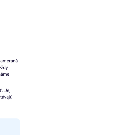
 zameraná
vždy
známe
ť. Jej
ostávajú.