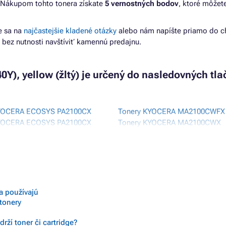
 Nákupom tohto tonera získate
5 vernostných bodov
, ktoré môžet
e sa na
najčastejšie kladené otázky
alebo nám napíšte priamo do c
 bez nutnosti navštíviť kamennú predajnu.
Y), yellow (žltý) je určený do nasledovných tlač
YOCERA ECOSYS PA2100CX
Tonery KYOCERA MA2100CWFX
YOCERA ECOSYS PA2100CX
Tonery KYOCERA MA2100CWX
YOCERA MA2100 SERIES
KYOCERA MA2100CFX
sa používajú
 tonery
rží toner či cartridge?