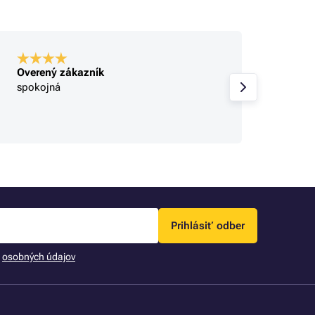
Overený zákazník
Overe
spokojná
super
Prihlásiť odber
m
osobných údajov