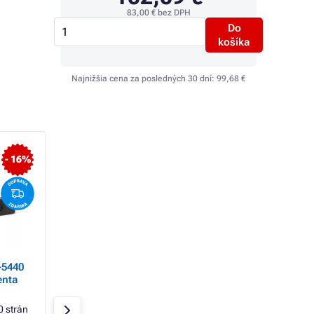
83,00 €
bez DPH
Do
košíka
Najnižšia cena za posledných 30 dní:
99,68 €
TOP
- 16%
- 3%
-5440
Kancelársky papier A4
Toner Kyocera TK
enta
80g UNIVERSAL, 500
(TK-5440K), black
LISTOV
(čierny)
 strán
Čierna
2800 str
Skladom > 20 ks