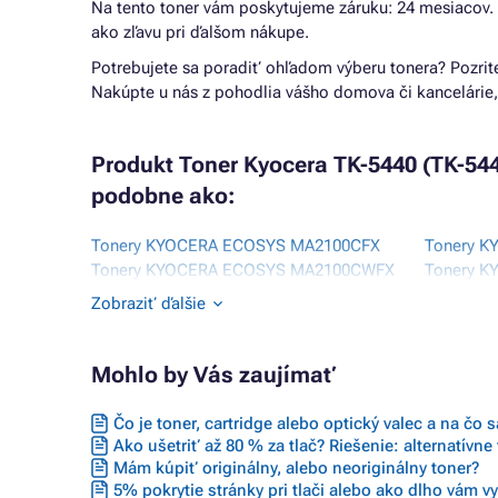
Na tento toner vám poskytujeme záruku: 24 mesiacov.
ako zľavu pri ďalšom nákupe.
Potrebujete sa poradiť ohľadom výberu tonera? Pozrit
Nakúpte u nás z pohodlia vášho domova či kancelárie,
Produkt Toner Kyocera TK-5440 (TK-5440
podobne ako:
Tonery KYOCERA ECOSYS MA2100CFX
Tonery K
Tonery KYOCERA ECOSYS MA2100CWFX
Tonery K
Tonery KYOCERA ECOSYS PA2100CWX
PLUS
Zobraziť ďalšie
Tonery KYOCERA ECOSYS PA2100CWX
Tonery K
PLUS
Tonery 
Mohlo by Vás zaujímať
Čo je toner, cartridge alebo optický valec a na čo 
Ako ušetriť až 80 % za tlač? Riešenie: alternatívne
Mám kúpiť originálny, alebo neoriginálny toner?
5% pokrytie stránky pri tlači alebo ako dlho vám vyd