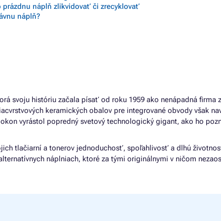
 prázdnu náplň zlikvidovať či zrecyklovať
rávnu náplň?
orá svoju históriu začala písať od roku 1959 ako nenápadná firma
viacvrstvových keramických obalov pre integrované obvody však na
napokon vyrástol popredný svetový technologický gigant, ako ho po
jich tlačiarní a tonerov jednoduchosť, spoľahlivosť a dlhú životnos
h alternatívnych náplniach, ktoré za tými originálnymi v ničom neza