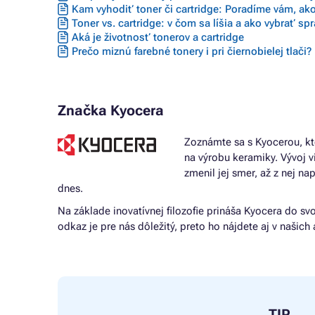
Kam vyhodiť toner či cartridge: Poradíme vám, ako
Toner vs. cartridge: v čom sa líšia a ako vybrať sp
Aká je životnosť tonerov a cartridge
Prečo miznú farebné tonery i pri čiernobielej tlači?
Značka Kyocera
Zoznámte sa s Kyocerou, kt
na výrobu keramiky. Vývoj 
zmenil jej smer, až z nej 
dnes.
Na základe inovatívnej filozofie prináša Kyocera do svo
odkaz je pre nás dôležitý, preto ho nájdete aj v našic
TIP