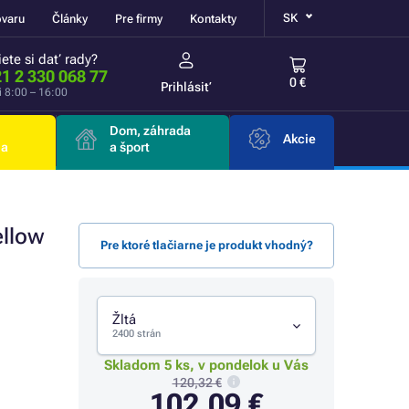
SK
ovaru
Články
Pre firmy
Kontakty
ete si dať rady?
1 2 330 068 77
0 €
Prihlásiť
i 8:00 – 16:00
Dom, záhrada
Akcie
ia
a šport
ellow
Pre ktoré tlačiarne je produkt vhodný?
Žltá
2400 strán
Skladom 5 ks, v pondelok u Vás
120,32 €
102,09 €