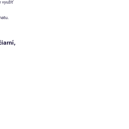
e využiť
hatu.
iarní,