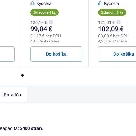
Kyocera
Kyocera
Skladom 4 ks
Skladom 3 ks
120,18 €
121,01 €
99,84 €
102,09 €
81,17 € bez DPH
83,00 € bez DPH
4,16 Cent / strana
4,25 Cent / strana
Do košíka
Do košíka
Poradňa
 Kapacita:
2400 strán
.