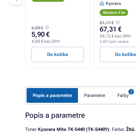
Kyocera
Skladom 4 ks
81,17 €
6,09 €
67,31 €
5,90 €
54,72 € bez DPH
4,80 € bez DPH
2,40 Cent / strana
a
Do košíka
Do košíka
Popis a parametre
Parametre
Farby
Popis a parametre
Toner
Kyocera Mita TK-5440 (TK-5440Y)
. Farba:
Žltá
.