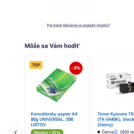
Pre ktoré tlačiarne je produkt vhodný?
Môže sa Vám hodiť
TOP
- 16%
- 3%
K-5440
Kancelársky papier A4
Toner Kyocera TK
enta
80g UNIVERSAL, 500
(TK-5440K), blac
LISTOV
(čierny)
0 strán
Čierna
2800 st
Skladom > 20 ks