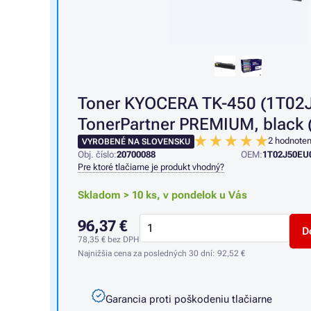
Toner KYOCERA TK-450 (1T02J
TonerPartner PREMIUM, black (
2 hodnoten
VYROBENÉ NA SLOVENSKU
Obj. číslo:
20700088
OEM:
1T02J50EU
Pre ktoré tlačiarne je produkt vhodný?
Skladom > 10 ks,
v pondelok u Vás
96,37 €
D
78,35 €
bez DPH
Najnižšia cena za posledných 30 dní:
92,52 €
Garancia proti poškodeniu tlačiarne