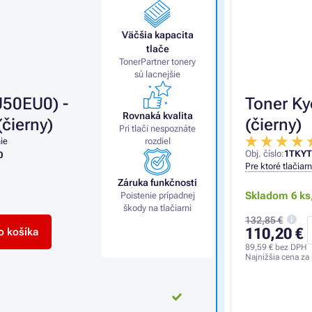
Väčšia kapacita
tlače
TonerPartner tonery
sú lacnejšie
50EU0) -
Toner Ky
Rovnaká kvalita
čierny)
(čierny)
Pri tlači nespoznáte
ie
rozdiel
Obj. číslo:
1TKYT
0
Pre ktoré tlačiar
Záruka funkčnosti
Skladom 6 ks
Poistenie prípadnej
škody na tlačiarni
132,85 €
110,20 €
o košíka
89,59 €
bez DPH
Najnižšia cena za