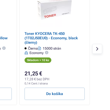
Toner KYOCERA TK-450
Kancel
ellow
(1T02J50EU0) - Economy, black
UNIVER
(čierny)
y
Čierna
15000 strán
Sklado
Economy
Skladom > 10 ks
21,25 €
6,09 €
5,90 
17,28 € bez DPH
4,80 € 
0,14 Cent / strana
Do košíka