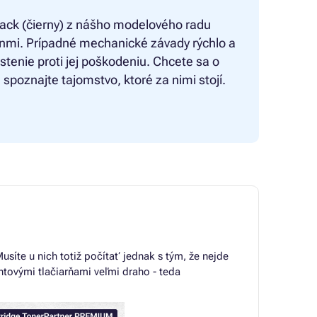
lack (čierny) z nášho modelového radu
inmi. Prípadné mechanické závady rýchlo a
oistenie proti jej poškodeniu. Chcete sa o
 spoznajte tajomstvo, ktoré za nimi stojí.
usíte u nich totiž počítať jednak s tým, že nejde
entovými tlačiarňami veľmi draho - teda