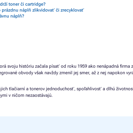
rží toner či cartridge?
 prázdnu náplň zlikvidovať či zrecyklovať
rávnu náplň?
orá svoju históriu začala písať od roku 1959 ako nenápadná firma 
egrované obvody však navždy zmenil jej smer, až z nej napokon vyr
jich tlačiarní a tonerov jednoduchosť, spoľahlivosť a dlhú životnosť
álnymi v ničom nezaostávajú.