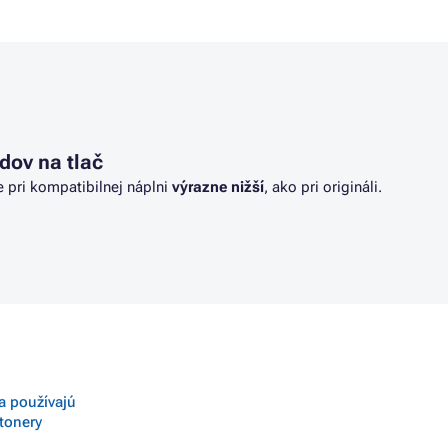
dov na tlač
e pri kompatibilnej náplni
výrazne nižší
, ako pri origináli.
sa používajú
 tonery