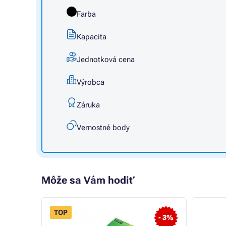
Farba
Kapacita
Jednotková cena
Výrobca
Záruka
Vernostné body
Môže sa Vám hodiť
TOP
- 3%