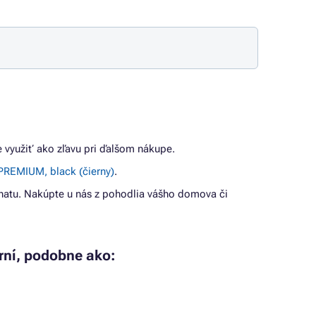
e využiť ako zľavu pri ďalšom nákupe.
PREMIUM, black (čierny)
.
atu. Nakúpte u nás z pohodlia vášho domova či
arní, podobne ako: