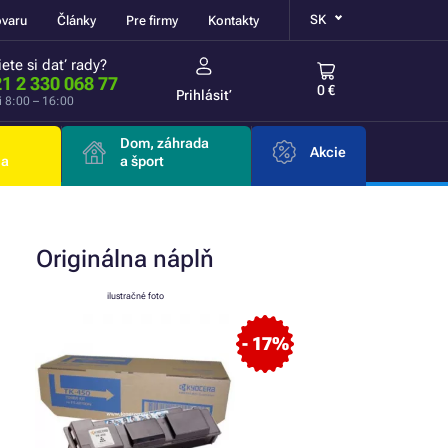
SK
ovaru
Články
Pre firmy
Kontakty
ete si dať rady?
1 2 330 068 77
0 €
Prihlásiť
i 8:00 – 16:00
Dom, záhrada
Akcie
ia
a šport
Originálna
náplň
ilustračné foto
- 17%