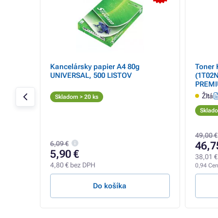
Kancelársky papier A4 80g
Toner
lack
UNIVERSAL, 500 LISTOV
(1T02N
PREMIU
Žltá
Skladom > 20 ks
Sklado
49,00 €
6,09 €
46,7
5,90 €
38,01 €
4,80 € bez DPH
0,94 Cent
Do košíka