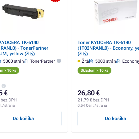
 KYOCERA TK-5140
Toner KYOCERA TK-5140
RANL0) - TonerPartner
(1T02NRANL0) - Economy, y
M, yellow (žltý)
(žltý)
5000 strán
TonerPartner
Žltá
5000 strán
Econom
m > 10 ks
Skladom > 10 ks
5 €
26,80 €
 bez DPH
21,79 € bez DPH
 / strana
0,54 Cent / strana
Do košíka
Do košíka