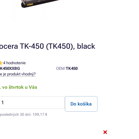
ocera TK-450 (TK450), black
4 hodnotenie
K450XXBG
OEM:
TK450
ne je produkt vhodný?
,
vo štvrtok u Vás
Do košíka
 posledných 30 dní:
109,17 €