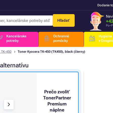
Dodanie t
Nevi
Hľadať
+42
Po–P
Kancelárske
Ochranné
Hygiena
potreby
pomôcky
+ Drogér
 TK-450
Toner Kyocera TK-450 (TK450), black (čierny)
alternatívu
Prečo zvoliť
TonerPartner
Premium
náplne