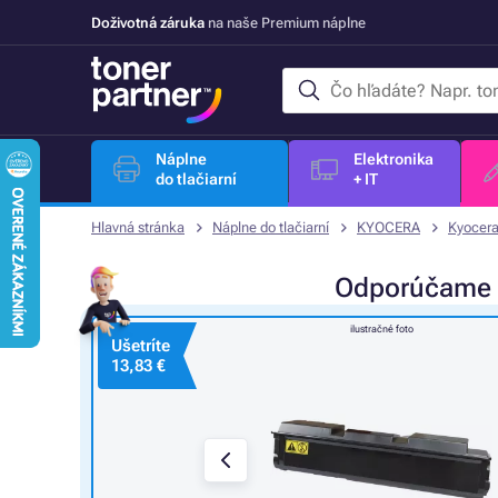
Doživotná záruka
na naše Premium náplne
Náplne
Elektronika
do tlačiarní
+ IT
Hlavná stránka
Náplne do tlačiarní
KYOCERA
Kyocera
Odporúčame
ilustračné foto
Ušetríte
13,83 €