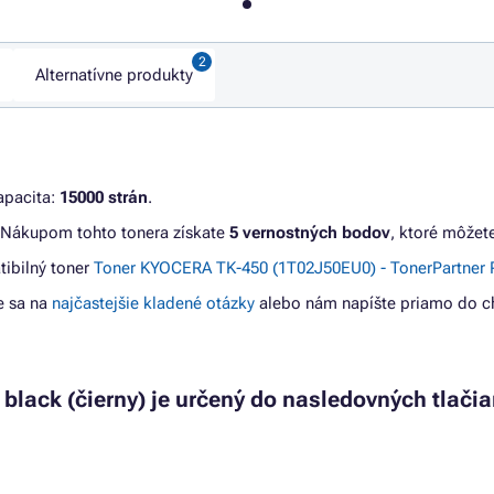
Alternatívne produkty
apacita:
15000 strán
.
 Nákupom tohto tonera získate
5 vernostných bodov
, ktoré môžet
tibilný toner
Toner KYOCERA TK-450 (1T02J50EU0) - TonerPartner 
e sa na
najčastejšie kladené otázky
alebo nám napíšte priamo do ch
black (čierny) je určený do nasledovných tlači