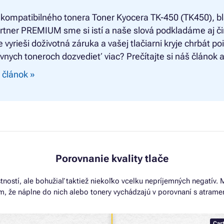
 kompatibilného tonera
Toner Kyocera TK-450 (TK450), b
rtner PREMIUM sme si istí a naše slová podkladáme aj č
e vyrieši doživotná záruka a vašej tlačiarni kryje chrbát p
ívnych toneroch dozvedieť viac? Prečítajte si náš článok a
 článok »
Porovnanie kvality tlače
tností, ale bohužiaľ taktiež niekoľko vcelku nepríjemných negatív. M
 tým, že náplne do nich alebo tonery vychádzajú v porovnaní s atram