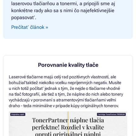
laserovou tlačiarňou a tonermi, a pripojili sme aj
konkrétne rady ako sa s nimi čo najefektívnejšie
popasovať.
Prečítať článok »
Porovnanie kvality tlače
Laserové tlačiarne majú celý rad pozitívnych vlastností, ale
bohužiaľ taktiež niekoľko vcelku nepríjemných negatív. Musíte
u nich totiž počítať jednak s tým, že nejde o tlačiarne vhodné
na tlač fotografií, ale tiež s tým, že náplne do nich alebo tonery
vychádzajú v porovnaní s atramentovými tlačiarňami veľmi
draho - teda minimálne v prípade kúpy originálnych tonerov.