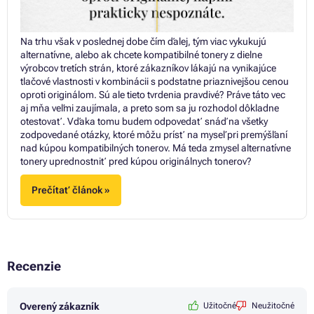
Na trhu však v poslednej dobe čím ďalej, tým viac vykukujú
alternatívne, alebo ak chcete kompatibilné tonery z dielne
výrobcov tretích strán, ktoré zákazníkov lákajú na vynikajúce
tlačové vlastnosti v kombinácii s podstatne priaznivejšou cenou
oproti originálom. Sú ale tieto tvrdenia pravdivé? Práve táto vec
aj mňa veľmi zaujímala, a preto som sa ju rozhodol dôkladne
otestovať. Vďaka tomu budem odpovedať snáď na všetky
zodpovedané otázky, ktoré môžu prísť na myseľ pri premýšľaní
nad kúpou kompatibilných tonerov. Má teda zmysel alternatívne
tonery uprednostniť pred kúpou originálnych tonerov?
Prečítať článok »
Recenzie
Overený zákazník
Užitočné
Neužitočné