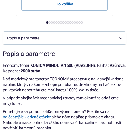
Do košíka
Popis a parametre
Popis a parametre
Economy toner
KONICA MINOLTA 1600 (A0V30HH)
. Farba:
Azúrová
.
Kapacita:
2500 strán
.
Náš modelový rad tonerov ECONOMY predstavuje najlacnejší variant
náplne, ktorý v našom e-shope ponúkame. Je vhodný na tlač textov,
pri ktorých nepotrebujete mať istotu 100% kvality tlače.
V prípade akejkoľvek mechanickej závady vám okamžite odošleme
nový toner.
Potrebujete sa poradiť ohľadom výberu tonera? Pozrite sa na
najčastejšie kladené otázky
alebo nám napíšte priamo do chatu.
Nakúpte u nás z pohodlia vášho domova či kancelárie, bez nutnosti
navštíviť kamennú predajnu.