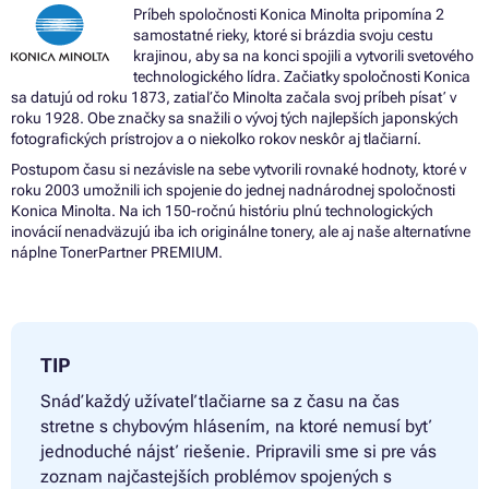
Príbeh spoločnosti Konica Minolta pripomína 2
samostatné rieky, ktoré si brázdia svoju cestu
krajinou, aby sa na konci spojili a vytvorili svetového
technologického lídra. Začiatky spoločnosti Konica
sa datujú od roku 1873, zatiaľ čo Minolta začala svoj príbeh písať v
roku 1928. Obe značky sa snažili o vývoj tých najlepších japonských
fotografických prístrojov a o niekoľko rokov neskôr aj tlačiarní.
Postupom času si nezávisle na sebe vytvorili rovnaké hodnoty, ktoré v
roku 2003 umožnili ich spojenie do jednej nadnárodnej spoločnosti
Konica Minolta. Na ich 150-ročnú históriu plnú technologických
inovácií nenadväzujú iba ich originálne tonery, ale aj naše alternatívne
náplne TonerPartner PREMIUM.
TIP
Snáď každý užívateľ tlačiarne sa z času na čas
stretne s chybovým hlásením, na ktoré nemusí byť
jednoduché nájsť riešenie. Pripravili sme si pre vás
zoznam najčastejších problémov spojených s