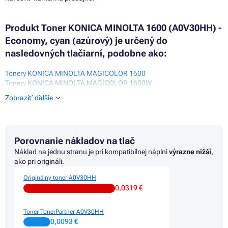
Produkt Toner KONICA MINOLTA 1600 (A0V30HH) -
Economy, cyan (azúrový) je určený do
nasledovných tlačiarní, podobne ako:
Tonery KONICA MINOLTA MAGICOLOR 1600
Tonery KONICA MINOLTA MAGICOLOR 1600W
Tonery KONICA MINOLTA MAGICOLOR 1650
Zobraziť ďalšie
Tonery KONICA MINOLTA MAGICOLOR 1650 SERIES
Tonery KONICA MINOLTA MAGICOLOR 1650EN
Tonery KONICA MINOLTA MAGICOLOR 1650EN D
Tonery KONICA MINOLTA MAGICOLOR 1650EN DT
Porovnanie nákladov na tlač
Tonery KONICA MINOLTA MAGICOLOR 1680
Tonery KONICA MINOLTA MAGICOLOR 1680MF
Náklad na jednu stranu je pri kompatibilnej náplni
výrazne nižší
,
Tonery KONICA MINOLTA MAGICOLOR 1690
ako pri origináli.
Tonery KONICA MINOLTA MAGICOLOR 1690MF
Originálny toner A0V30HH
0,0319 €
Toner TonerPartner A0V30HH
0,0093 €