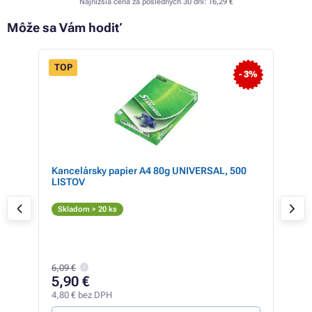
Najnižšia cena za posledných 30 dní:
16,29 €
Môže sa Vám hodiť
TOP
- 6%
- 3%
Kancelársky papier A4 80g UNIVERSAL, 500
Ton
LISTOV
Eco
Či
Skladom > 20 ks
Skl
6,09 €
22
5,90 €
17,8
4,80 € bez DPH
0,88 