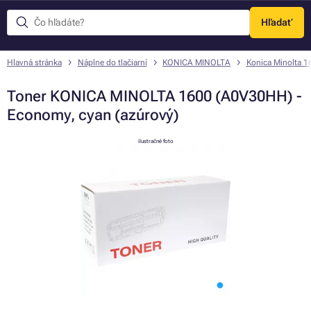
Hľadať
Menu
Hlavná stránka
Náplne do tlačiarní
KONICA MINOLTA
Konica Minolta 1
Toner KONICA MINOLTA 1600 (A0V30HH) -
Economy, cyan (azúrový)
ilustračné foto