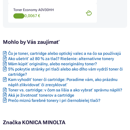
Toner Economy A0V30HH
0,0067 €
Mohlo by Vás zaujímať
Čo je toner, cartridge alebo optický valec a na čo sa používajú
Ako ušetriť až 80 % za tlač? Riešenie: alternatívne tonery
Mám kúpiť originálny, alebo neoriginálny toner?
5% pokrytie stránky pri tlači alebo ako dlho vám vydrží toner či
cartridge?
Kam vyhodiť toner či cartridge: Poradíme vám, ako prázdnu
náplň zlikvidovať či zrecyklovať
Toner vs. cartridge: v čom sa líšia a ako vybrať správnu náplň?
Aká je životnosť tonerov a cartridge
Prečo miznú farebné tonery i pri čiernobielej tlači?
Značka KONICA MINOLTA