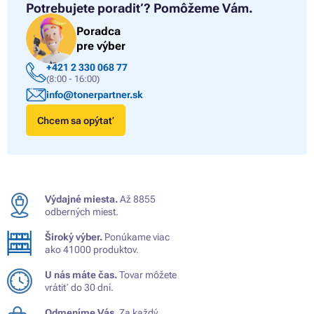
Potrebujete poradiť?
Pomôžeme Vám.
Poradca
pre výber
+421 2 330 068 77
(8:00 - 16:00)
info@tonerpartner.sk
Chcem sa opýtať
Výdajné miesta.
Až 8855
odberných miest.
Široký výber.
Ponúkame viac
ako 41000 produktov.
U nás máte čas.
Tovar môžete
vrátiť do 30 dní.
Odmeníme Vás.
Za každý