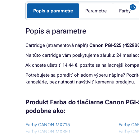
Popis a parametre
Parametre
Farby
Popis a parametre
Cartridge (atramentová náplň)
Canon PGI-525 (4529B
Na túto cartridge vám poskytujeme záruku: 24 mesiaco
Ak chcete ušetriť 14,44 €, pozrite sa na lacnejší kompa
Potrebujete sa poradiť ohľadom výberu náplne? Pozrit
kancelárie, bez nutnosti navštíviť kamennú predajnu.
Produkt Farba do tlačiarne Canon PGI-5
podobne ako:
Farby CANON MX715
Farby CA
Farby CANON MX880
Farby CA
Farby CANON MX885
Farby C