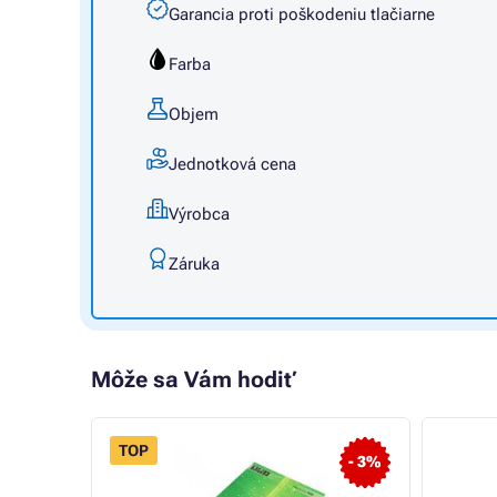
Garancia proti poškodeniu tlačiarne
Farba
Objem
Jednotková cena
Výrobca
Záruka
Môže sa Vám hodiť
TOP
- 3%