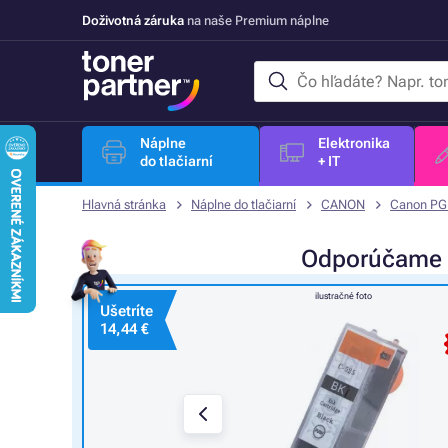
Doživotná záruka
na naše Premium náplne
Náplne
Elektronika
do tlačiarní
+ IT
Hlavná stránka
Náplne do tlačiarní
CANON
Canon PG
Odporúčame
ilustračné foto
Ušetríte
14,44 €