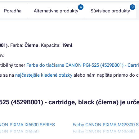
Poradňa
Alternatívne produkty
Súvisiace produkty
001)
. Farba:
Čierna
. Kapacita:
19ml
.
v.
tibilný toner
Farba do tlačiarne CANON PGI-525 (4529B001) - Cartr
e sa na
najčastejšie kladené otázky
alebo nám napíšte priamo do c
25 (4529B001) - cartridge, black (čierna) je urč
NON PIXMA IX6500 SERIES
Farby CANON PIXMA MG5300 S
NON PIXMA IX6550
Farby CANON PIXMA MG5340
ANON PIXMA MG5100
Farby CANON PIXMA MG5350