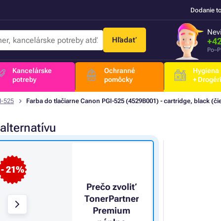
Dodanie t
Nevi
Hľadať
+42
Po–P
Kancelárske
Ochranné
Hygiena
potreby
pomôcky
+ Drogér
I-525
Farba do tlačiarne Canon PGI-525 (4529B001) - cartridge, black (či
alternatívu
- 21%
Prečo zvoliť
TonerPartner
Premium