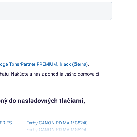
idge TonerPartner PREMIUM, black (čierna)
.
hatu. Nakúpte u nás z pohodlia vášho domova či
ený do nasledovných tlačiarní,
ERIES
Farby CANON PIXMA MG8240
Farby CANON PIXMA MG8250
Farby CANON PIXMA MX710 SERIES