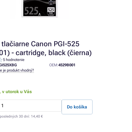
 tlačiarne Canon PGI-525
1) - cartridge, black (čierna)
5 hodnotenie
GI525XBG
OEM:
4529B001
ne je produkt vhodný?
,
v utorok u Vás
Do košíka
 posledných 30 dní:
14,40 €