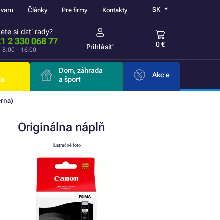
SK
ovaru
Články
Pre firmy
Kontakty
ete si dať rady?
1 2 330 068 77
0 €
Prihlásiť
i 8:00 – 16:00
Dom, záhrada
Akcie
ia
a šport
erna)
Originálna
náplň
ilustračné foto