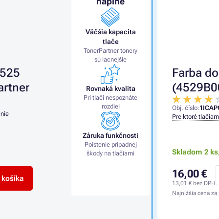
náplne
Väčšia kapacita
tlače
TonerPartner tonery
sú lacnejšie
-525
Farba do
artner
(4529B00
Rovnaká kvalita
Pri tlači nespoznáte
rozdiel
Obj. číslo:
1ICAP
nie
Pre ktoré tlačiar
Záruka funkčnosti
Poistenie prípadnej
Skladom 2 ks
škody na tlačiarni
16,00 €
 košíka
13,01 €
bez DPH
Najnižšia cena za