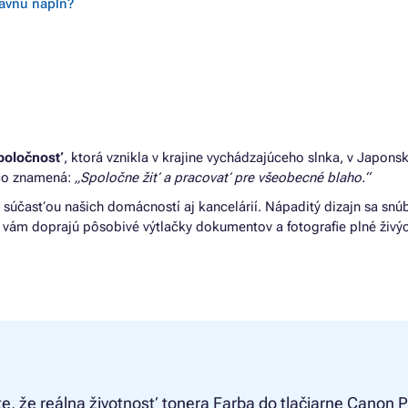
rávnu náplň?
spoločnosť
, ktorá vznikla v krajine vychádzajúceho slnka, v Japonsk
, čo znamená:
„Spoločne žiť a pracovať pre všeobecné blaho.“
ou súčasťou našich domácností aj kancelárií. Nápaditý dizajn sa snú
y vám doprajú pôsobivé výtlačky dokumentov a fotografie plné živýc
te, že reálna životnosť tonera
Farba do tlačiarne Canon P