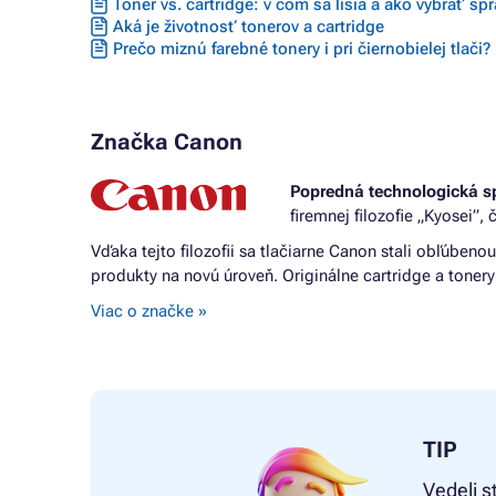
Toner vs. cartridge: v čom sa líšia a ako vybrať sp
Aká je životnosť tonerov a cartridge
Prečo miznú farebné tonery i pri čiernobielej tlači?
Značka Canon
Popredná technologická 
firemnej filozofie „Kyosei”
Vďaka tejto filozofii sa tlačiarne Canon stali obľúben
produkty na novú úroveň. Originálne cartridge a toner
Viac o značke »
TIP
Vedeli s