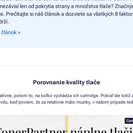
 nezávisí len od pokrytia strany a množstva tlače? Značn
e. Prečítajte si náš článok a dozviete sa všetkých 8 fakto
drží.
 článok »
Porovnanie kvality tlače
atívne, potom to, na koľko vychádza ich cartridge. Pokiaľ ste totiž
avdu, keď poviem, že za relatívne málo muziky, v našom prípade ted