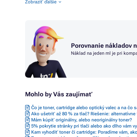
Zobraziť ďalšie
Farby CANON MX895
Farby C
Farby CANON PIXMA IP4850
Farby C
Farby CANON PIXMA IP4900
Farby C
Farby CANON PIXMA IP4950
Farby C
Farby CANON PIXMA IX6500
Farby C
Porovnanie nákladov n
Náklad na jeden ml je pri kompa
Mohlo by Vás zaujímať
Čo je toner, cartridge alebo optický valec a na čo 
Ako ušetriť až 80 % za tlač? Riešenie: alternatívne
Mám kúpiť originálny, alebo neoriginálny toner?
5% pokrytie stránky pri tlači alebo ako dlho vám vyd
Kam vyhodiť toner či cartridge: Poradíme vám, ako