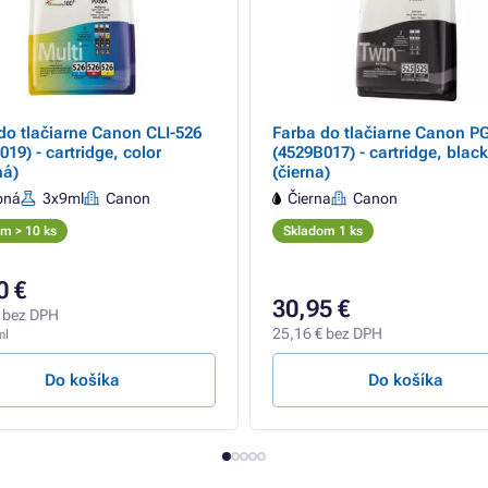
do tlačiarne Canon CLI-526
Farba do tlačiarne Canon PG
19) - cartridge, color
(4529B017) - cartridge, black
ná)
(čierna)
bná
3x9ml
Canon
Čierna
Canon
m > 10 ks
Skladom 1 ks
0 €
30,95 €
 bez DPH
25,16 € bez DPH
ml
Do košíka
Do košíka