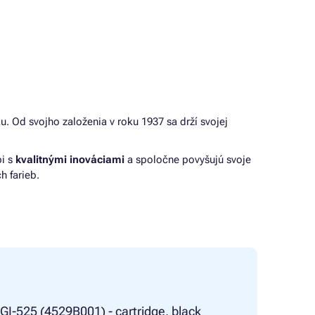
u. Od svojho založenia v roku 1937 sa drží svojej
bi s
kvalitnými inováciami
a spoločne povyšujú svoje
h farieb.
GI-525 (4529B001) - cartridge, black