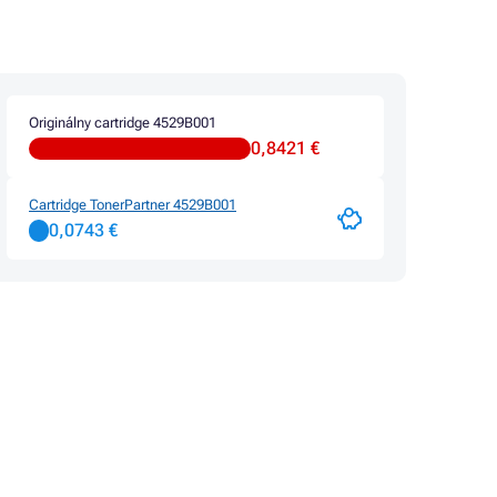
Farby CANON PIXMA MX715
ERIES
Farby CANON PIXMA MX885
Farby CANON PIXMA MX890 SERIES
Farby CANON PIXMA MX895
ERIES
Originálny cartridge 4529B001
0,8421 €
Cartridge TonerPartner 4529B001
0,0743 €