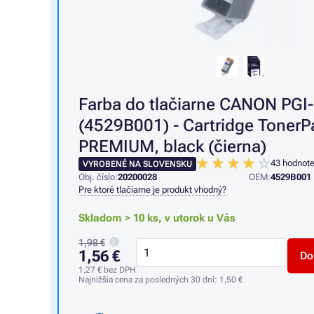
Farba do tlačiarne CANON PGI
(4529B001) - Cartridge TonerP
PREMIUM, black (čierna)
43 hodnote
VYROBENÉ NA SLOVENSKU
Obj. číslo:
20200028
OEM:
4529B001
Pre ktoré tlačiarne je produkt vhodný?
Skladom > 10 ks,
v utorok u Vás
1,98 €
1,56 €
Do
1,27 €
bez DPH
Najnižšia cena za posledných 30 dní:
1,50 €