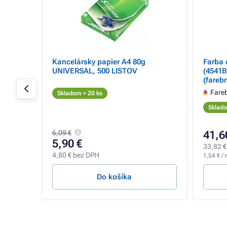
LI-526
Kancelársky papier A4 80g
Farba 
r
UNIVERSAL, 500 LISTOV
(4541B0
(fareb
Fare
Skladom > 20 ks
Sklado
6,09 €
41,6
5,90 €
33,82 €
4,80 € bez DPH
1,54 € / 
Do košíka