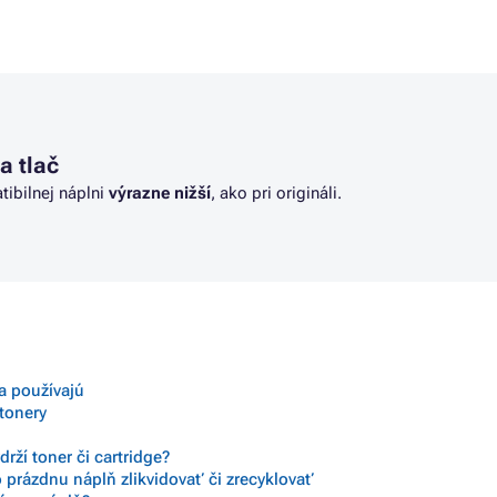
ANON PIXMA MG5140
Farby CANON PIXMA MG6150
ANON PIXMA MG5150
Farby CANON PIXMA MG6200 S
ANON PIXMA MG5200
Farby CANON PIXMA MG6250
ANON PIXMA MG5240
Farby CANON PIXMA MG8150
ANON PIXMA MG5250
Farby CANON PIXMA MG8200 S
a tlač
tibilnej náplni
výrazne nižší
, ako pri origináli.
sa používajú
 tonery
rží toner či cartridge?
 prázdnu náplň zlikvidovať či zrecyklovať