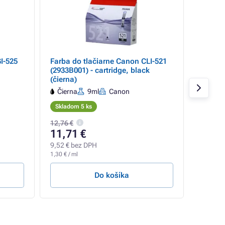
I-525
Farba do tlačiarne Canon CLI-521
Farba d
(2933B001) - cartridge, black
(2932B0
(čierna)
(čierna
Čierna
9ml
Canon
Čiern
Skladom 5 ks
Sklado
12,76 €
11,71 €
29,00
9,52 € bez DPH
23,58 €
1,30 € / ml
76,32 Cen
Do košíka