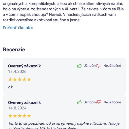
originálnych a kompatibilných, alebo ak chcete alternatívnych náplní,
bolo na výber aj zo štandardných a XL verzií. Že neviete, v čom sa líšia
a v čom naopak zhodujú? Nevadí. V nasledujúcich riadkoch vám
rozdiel vysvetlíme v krátkosti stručne a jasne.
Prečítať článok »
Recenzie
Overený zákazník
Užitočné
Neužitočné
13.4.2026
ok
Overený zákazník
Užitočné
Neužitočné
14.8.2024
Tento tovar používam od prvej výmenný náplne v tlačiarní. Toto je
asi štvrtá výmena. Nikdy žiaden problém.