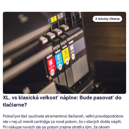
2 minúty čítania
XL. vs klasická veľkosť náplne: Bude pasovať do
tlačiarne?
Pokiaľ pre tlač využívate atramentovú tlačiareň, veľmi pravdepodobne
ste v nej už menili cartridge za nové potom, čo v starých došla náplň.
Pri nákupe nových ste sa potom zrejme stretli s tým, že okrem