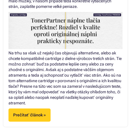
málo muziky, v našom prípade teda konkrétne vytlačených
strán, zaplatíte pomerne veľké peniaze.
Na trhu sa však už nejaký čas objavujú alternatívne, alebo ak
chcete kompatibilné cartridge z dielne výrobcov tretích strán. Tie
možno zohnať buď za podstatne lepšie ceny alebo za ceny
zhodné s originálmi. Avšak aj s podstatne väčším objemom
atramentu a teda aj schopnosťou vytlačiť viac strán. Ako sú na
tom alternatívne cartridge v porovnaní s originálmi a ich kvalitou
tlače? Presne na túto vec som sa zameral v nasledujúcom teste,
ktorý by vám mal odpovedať na všetky otázky ohľadom toho, či
sa oplatí alebo naopak neoplatí naďalej kupovať originálny
atrament.
Prečítať článok »