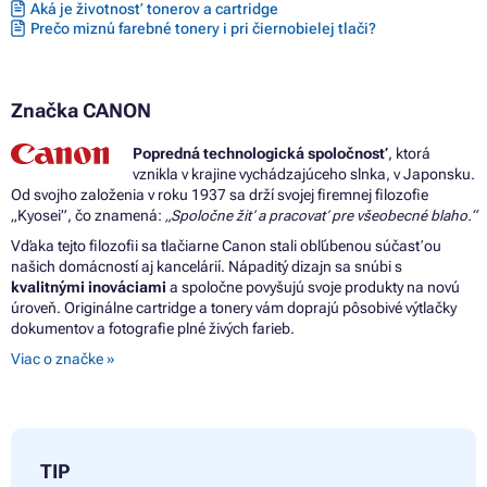
Aká je životnosť tonerov a cartridge
Prečo miznú farebné tonery i pri čiernobielej tlači?
Značka CANON
Popredná technologická spoločnosť
, ktorá
vznikla v krajine vychádzajúceho slnka, v Japonsku.
Od svojho založenia v roku 1937 sa drží svojej firemnej filozofie
„Kyosei”, čo znamená:
„Spoločne žiť a pracovať pre všeobecné blaho.“
Vďaka tejto filozofii sa tlačiarne Canon stali obľúbenou súčasťou
našich domácností aj kancelárií. Nápaditý dizajn sa snúbi s
kvalitnými inováciami
a spoločne povyšujú svoje produkty na novú
úroveň. Originálne cartridge a tonery vám doprajú pôsobivé výtlačky
dokumentov a fotografie plné živých farieb.
Viac o značke »
TIP