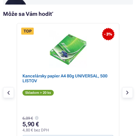
Môže sa Vám hodiť
TOP
NO
- 3%
Kancelársky papier A4 80g UNIVERSAL, 500
Mul
LISTOV
250
PRE
Či
Skladom > 20 ks
T
Skl
38,3
6,09 €
33
5,90 €
27,3
4,80 € bez DPH
25,85