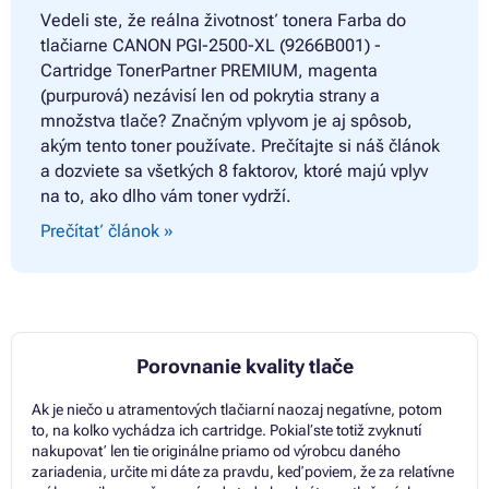
Vedeli ste, že reálna životnosť tonera
Farba do
tlačiarne CANON PGI-2500-XL (9266B001) -
Cartridge TonerPartner PREMIUM, magenta
(purpurová) nezávisí len od pokrytia strany a
množstva tlače? Značným vplyvom je aj spôsob,
akým tento toner používate. Prečítajte si náš článok
a dozviete sa všetkých 8 faktorov, ktoré majú vplyv
na to, ako dlho vám toner vydrží.
Prečítať článok »
Porovnanie kvality tlače
Ak je niečo u atramentových tlačiarní naozaj negatívne, potom
to, na koľko vychádza ich cartridge. Pokiaľ ste totiž zvyknutí
nakupovať len tie originálne priamo od výrobcu daného
zariadenia, určite mi dáte za pravdu, keď poviem, že za relatívne