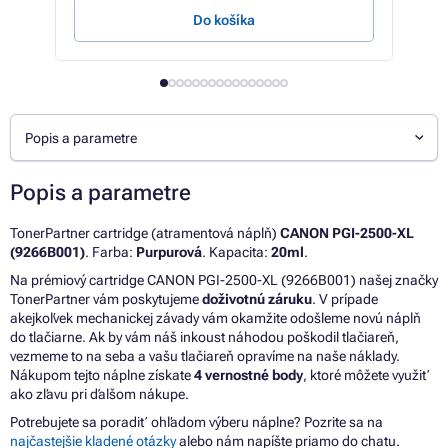
Do košíka
Popis a parametre
Popis a parametre
TonerPartner cartridge (atramentová náplň)
CANON PGI-2500-XL
(9266B001)
. Farba:
Purpurová
. Kapacita:
20ml
.
Na prémiový cartridge CANON PGI-2500-XL (9266B001) našej značky
TonerPartner vám poskytujeme
doživotnú záruku
. V prípade
akejkoľvek mechanickej závady vám okamžite odošleme novú náplň
do tlačiarne. Ak by vám náš inkoust náhodou poškodil tlačiareň,
vezmeme to na seba a vašu tlačiareň opravíme na naše náklady.
Nákupom tejto náplne získate
4 vernostné body
, ktoré môžete využiť
ako zľavu pri ďalšom nákupe.
Potrebujete sa poradiť ohľadom výberu náplne? Pozrite sa na
najčastejšie kladené otázky
alebo nám napíšte priamo do chatu.