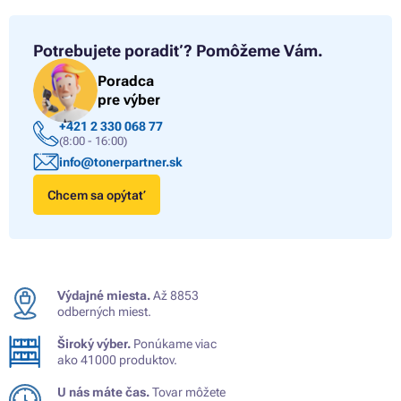
Potrebujete poradiť?
Pomôžeme Vám.
Poradca
pre výber
+421 2 330 068 77
(8:00 - 16:00)
info@tonerpartner.sk
Chcem sa opýtať
Výdajné miesta.
Až 8853
odberných miest.
Široký výber.
Ponúkame viac
ako 41000 produktov.
U nás máte čas.
Tovar môžete