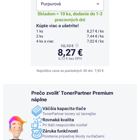
Purpurová
Skladom > 10 ks, dodanie do 1-2
pracovných dní
Kúpte viac a ušetríte!
1 ks
8,27 € / ks
2 ks
7,44 € / ks
4 ks a viac
7,02 € / ks
10,10 €
8,27 €
6,72 €
bez DPH
Najnižšia cena za posledných 30 dní:
7,93 €
Prečo zvoliť TonerPartner Premium
náplne
Väčšia kapacita tlače
TonerPartner tonery sú lacnejšie
Rovnaká kvalita
Pri tlači nespoznáte rozdiel
Záruka funkčnosti
Poistenie prípadnej škody na tlačiarni