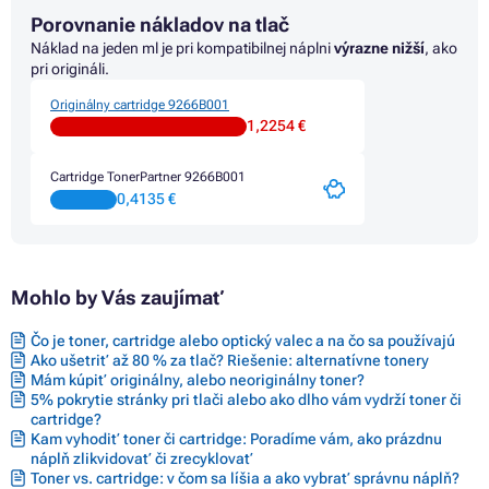
Porovnanie nákladov na tlač
Náklad na jeden ml je pri kompatibilnej náplni
výrazne nižší
, ako
pri origináli.
Originálny cartridge 9266B001
1,2254 €
Cartridge TonerPartner 9266B001
0,4135 €
Mohlo by Vás zaujímať
Čo je toner, cartridge alebo optický valec a na čo sa používajú
Ako ušetriť až 80 % za tlač? Riešenie: alternatívne tonery
Mám kúpiť originálny, alebo neoriginálny toner?
5% pokrytie stránky pri tlači alebo ako dlho vám vydrží toner či
cartridge?
Kam vyhodiť toner či cartridge: Poradíme vám, ako prázdnu
náplň zlikvidovať či zrecyklovať
Toner vs. cartridge: v čom sa líšia a ako vybrať správnu náplň?