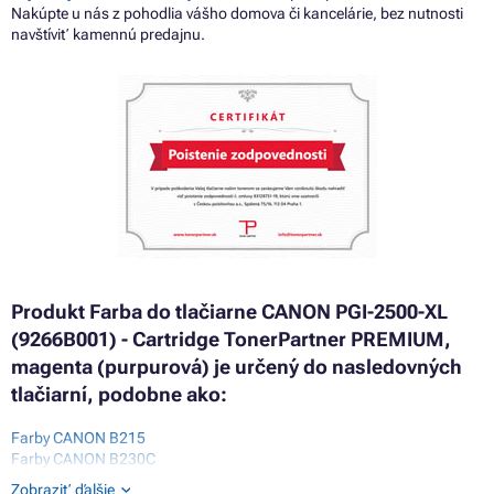
Nakúpte u nás z pohodlia vášho domova či kancelárie, bez nutnosti
navštíviť kamennú predajnu.
Produkt Farba do tlačiarne CANON PGI-2500-XL
(9266B001) - Cartridge TonerPartner PREMIUM,
magenta (purpurová) je určený do nasledovných
tlačiarní, podobne ako:
Farby CANON B215
Farby CANON B230C
Farby CANON EB10
Zobraziť ďalšie