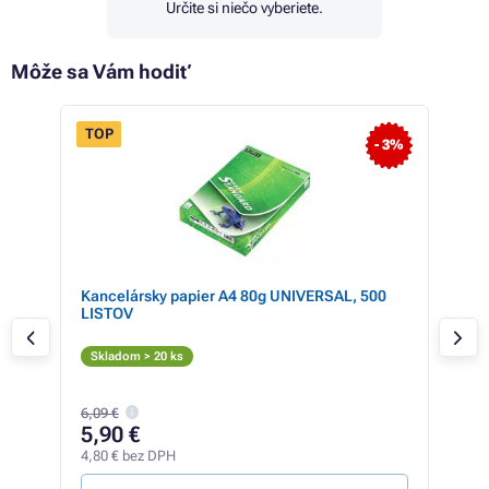
Určite si niečo vyberiete.
Môže sa Vám hodiť
TOP
- 3%
Kancelársky papier A4 80g UNIVERSAL, 500
Can
LISTOV
C
Skladom > 20 ks
Sk
6,09 €
302,
5,90 €
27
4,80 € bez DPH
225,