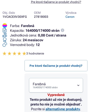
Pre ktoré tlačiarne je produkt vhodný?
Obj. číslo
OEM
Výrobca
1VCACEXV30XFG
2781B003
Canon
Farba:
Farebná
Kapacita:
164000/174000 strán
Jednotková cena:
0,08 Cent / strana
Záruka:
24 mesiacov
Vernostné body:
12
3 hodnotenie
Pre ktoré tlačiarne je produkt vhodný?
Farebná
164000/174000 strán
Vypredané
Tento produkt už nie je dostupný,
preto ho nie je možné objednať.
Pozrite si
alternatívne produkty
.