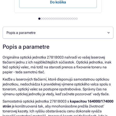
Do košíka
Popis a parametre
Popis a parametre
Originálna optická jednotka 2781B003 nahradí vo vašej laserovej
tlačiarni jednu z ich najdôležitejších súčiastok. Optická jednotka, inak
tiež optický valec, má totiž na starosti prenos a fixovanie toneru na
papier - teda samotnú tlač.
Keďže u laserových tlačiarní, ktoré disponujú samostatnou optickou
jednotkou, nedochádza k pravidelnej výmene optického valca spolu s
tonerom, optický valec sa postupne opotrebováva. Správny čas na
výmenu optickej jednotky je vtedy, keď začnete pozorovať vady tlače.
Samostatná optická jednotka 2781B003 s
kapacitou 164000/174000
strán
je konštruovaná tak, aby mnohonásobne prežila životnosť
tonerovej kazety. Ich vyššiu obstarávaciu cenu dokonale vyváža