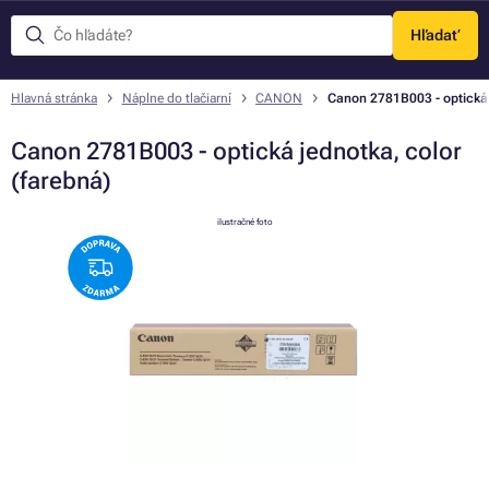
Hľadať
Menu
Hlavná stránka
Náplne do tlačiarní
CANON
Canon 2781B003 - optická 
Canon 2781B003 - optická jednotka, color
(farebná)
ilustračné foto