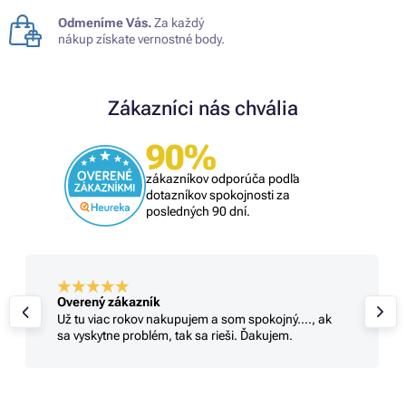
Odmeníme Vás.
Za každý
nákup získate vernostné body.
Zákazníci nás chvália
90%
zákazníkov odporúča podľa
dotazníkov spokojnosti za
posledných 90 dní.
Overený zákazník
Už tu viac rokov nakupujem a som spokojný...., ak
sa vyskytne problém, tak sa rieši. Ďakujem.