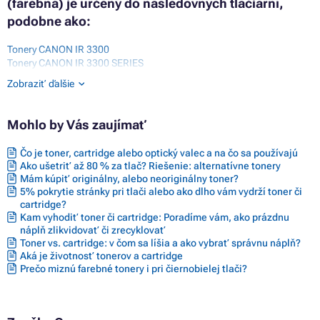
(farebná) je určený do nasledovných tlačiarní,
podobne ako:
Tonery CANON IR 3300
Tonery CANON IR 3300 SERIES
Tonery CANON IR 3300E
Zobraziť ďalšie
Tonery CANON IR 3300EN
Tonery CANON IR 3300I
Tonery CANON IR ADV C7000 SERIES
Mohlo by Vás zaujímať
Tonery CANON IR ADV C7055
Tonery CANON IR ADV C7055I
Čo je toner, cartridge alebo optický valec a na čo sa používajú
Tonery CANON IR ADV C7065
Ako ušetriť až 80 % za tlač? Riešenie: alternatívne tonery
Tonery CANON IR ADV C7065I
Mám kúpiť originálny, alebo neoriginálny toner?
Tonery CANON IR ADV C9000 SERIES
5% pokrytie stránky pri tlači alebo ako dlho vám vydrží toner či
Tonery CANON IR ADV C9060 PRO
cartridge?
Tonery CANON IR ADV C9065 PRO
Kam vyhodiť toner či cartridge: Poradíme vám, ako prázdnu
Tonery CANON IR ADV C9065S PRO
náplň zlikvidovať či zrecyklovať
Tonery CANON IR ADV C9070 PRO
Toner vs. cartridge: v čom sa líšia a ako vybrať správnu náplň?
Tonery CANON IR ADV C9075 PRO
Aká je životnosť tonerov a cartridge
Tonery CANON IR ADV C9075S PRO
Prečo miznú farebné tonery i pri čiernobielej tlači?
Tonery CANON IR C9060
Tonery CANON IR C9070
Tonery CANON IR C9070 PRO