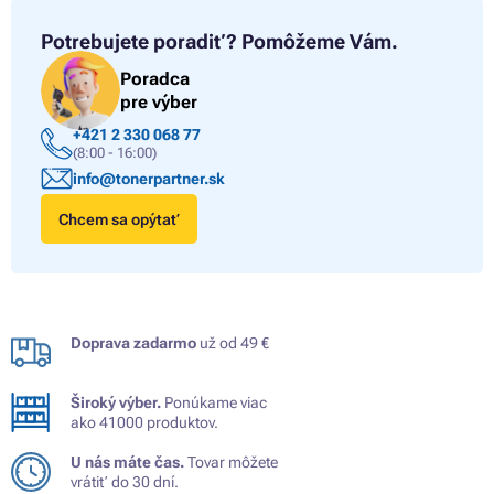
Potrebujete poradiť?
Pomôžeme Vám.
Poradca
pre výber
+421 2 330 068 77
(8:00 - 16:00)
info@tonerpartner.sk
Chcem sa opýtať
Doprava zadarmo
už od 49 €
Široký výber.
Ponúkame viac
ako 41000 produktov.
U nás máte čas.
Tovar môžete
vrátiť do 30 dní.