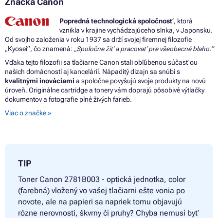
Značka Canon
Popredná technologická spoločnosť
, ktorá
vznikla v krajine vychádzajúceho slnka, v Japonsku.
Od svojho založenia v roku 1937 sa drží svojej firemnej filozofie
„Kyosei”, čo znamená:
„Spoločne žiť a pracovať pre všeobecné blaho.“
Vďaka tejto filozofii sa tlačiarne Canon stali obľúbenou súčasťou
našich domácností aj kancelárií. Nápaditý dizajn sa snúbi s
kvalitnými inováciami
a spoločne povyšujú svoje produkty na novú
úroveň. Originálne cartridge a tonery vám doprajú pôsobivé výtlačky
dokumentov a fotografie plné živých farieb.
Viac o značke »
TIP
Toner
Canon 2781B003 - optická jednotka, color
(farebná) vložený vo vašej tlačiarni ešte vonia po
novote, ale na papieri sa napriek tomu objavujú
rôzne nerovnosti, škvrny či pruhy? Chyba nemusí byť