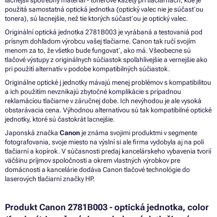
lacnejšií spotrebný materiál - tonerové kazety pri tlačiarňach, kde je
použitá samostatná optická jednotka (optický valec nie je súčasťou
tonera), sú lacnejšie, než tie ktorých súčasťou je optický valec.
Originální optická jednotka 2781B003 je vyrábaná a testovaniá pod
prísnym dohľadom výrobcu vašej tlačiarne. Canon tak ručí svojím
menom za to, že všetko bude fungovať, ako má. Všeobecne sú
tlačové výstupy z originálnych súčiastok spoľahlivejšie a vernejšie ako
pri použití alternatív v podobe kompatibilných súčiastok.
Originálne optické j jednotky mávajú menej problémov s kompatibilitou
a ich použitím nevznikajú zbytočné komplikácie s prípadnou
reklamáciou tlačiarne v záručnej dobe. Ich nevýhodou je ale vysoká
obstarávacia cena. Výhodnou alternatívou sú tak kompatibilné optické
jednotky, ktoré sú častokrát lacnejšie.
Japonská značka
Canon
je známa svojimi produktmi v segmente
fotografovania, svoje miesto na výslní si ale firma vydobyla aj na poli
tlačiarní a kopírok. V súčasnosti predaj kancelárskeho vybavenia tvorií
väčšinu príjmov spoločnosti a okrem vlastných výrobkov pre
domácnosti a kancelárie dodáva Canon tlačové technológie do
laserových tlačiarní značky HP.
Produkt Canon 2781B003 - optická jednotka, color