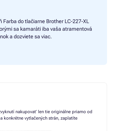
ň
Farba do tlačiarne Brother LC-227-XL
ktorými sa kamaráti iba vaša atramentová
ánok a dozviete sa viac.
 zvyknutí nakupovať len tie originálne priamo od
a konkrétne vytlačených strán, zaplatíte