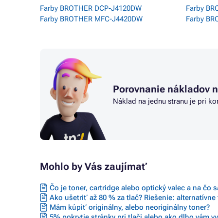
Farby BROTHER DCP-J4120DW
Farby B
Farby BROTHER MFC-J4420DW
Farby B
Porovnanie nákladov n
Náklad na jednu stranu je pri k
Mohlo by Vás zaujímať
Čo je toner, cartridge alebo optický valec a na čo 
Ako ušetriť až 80 % za tlač? Riešenie: alternatívne
Mám kúpiť originálny, alebo neoriginálny toner?
5% pokrytie stránky pri tlači alebo ako dlho vám vyd