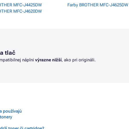
ROTHER MFC-J4425DW
Farby BROTHER MFC-J4625DW
ROTHER MFC-J4620DW
a tlač
ompatibilnej náplni
výrazne nižší
, ako pri origináli.
sa používajú
 tonery
rží toner či cartridge?