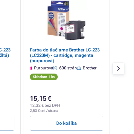
C-223
Farba do tlačiarne Brother LC-223
Farba d
žltá)
(LC223M) - cartridge, magenta
(LC223B
(purpurová)
(čierna
Purpurová
600 strán
Brother
Čiern
Skladom 1 ks
Sklado
22,76 €
15,15 €
22,09
12,32 € bez DPH
17,96 €
2,53 Cent / strana
3,68 Cent
Do košíka