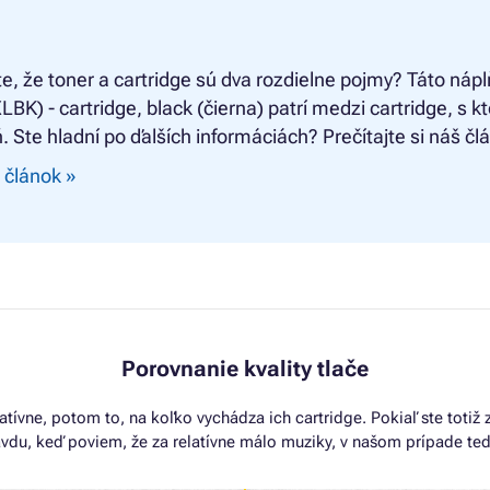
te, že toner a cartridge sú dva rozdielne pojmy? Táto nápl
BK) - cartridge, black (čierna) patrí medzi cartridge, s 
ň. Ste hladní po ďalších informáciách? Prečítajte si náš čl
 článok »
Porovnanie kvality tlače
atívne, potom to, na koľko vychádza ich cartridge. Pokiaľ ste totiž
avdu, keď poviem, že za relatívne málo muziky, v našom prípade ted