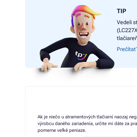
TIP
Vedeli s
(LC227XL
tlačiare
Prečítať
Ak je niečo u atramentových tlačiarní naozaj neg
výrobcu daného zariadenia, určite mi dáte za pr
pomerne veľké peniaze.