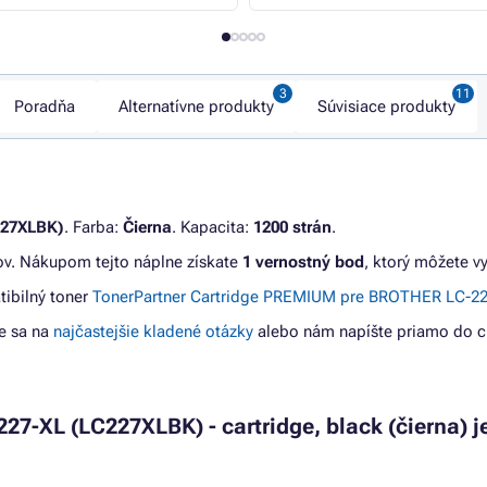
Poradňa
Alternatívne produkty
Súvisiace produkty
227XLBK)
. Farba:
Čierna
. Kapacita:
1200 strán
.
ov. Nákupom tejto náplne získate
1 vernostný bod
, ktorý môžete v
tibilný toner
TonerPartner Cartridge PREMIUM pre BROTHER LC-227
e sa na
najčastejšie kladené otázky
alebo nám napíšte priamo do c
227-XL (LC227XLBK) - cartridge, black (čierna) j