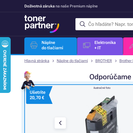
Doživotná záruka
na naše Premium náplne
Náplne
Elektronika
do tlačiarní
+ IT
Hlavná stránka
Náplne do tlačiarní
BROTHER
Brother
Odporúčame
ilustračné foto
Ušetríte
20,70 €