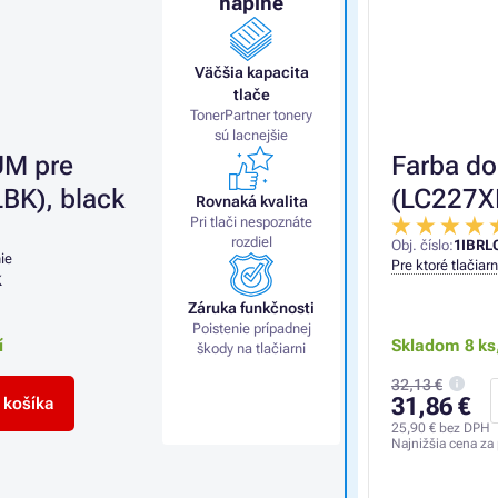
náplne
Väčšia kapacita
tlače
TonerPartner tonery
sú lacnejšie
UM pre
Farba do
K), black
(LC227XL
Rovnaká kvalita
Pri tlači nespoznáte
rozdiel
Obj. číslo:
1IBRL
ie
Pre ktoré tlačiar
K
Záruka funkčnosti
Poistenie prípadnej
í
Skladom 8 ks
škody na tlačiarni
32,13 €
31,86 €
 košíka
25,90 €
bez DPH
Najnižšia cena za