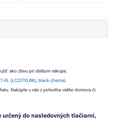
yužiť ako zľavu pri ďalšom nákupe.
-XL (LC227XLBK), black (čierna)
.
hatu. Nakúpte u nás z pohodlia vášho domova či
e určený do nasledovných tlačiarní,