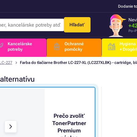
Dodanie t
Nevi
Hľadať
+42
Po–P
Kancelárske
Ochranné
Hygiena
potreby
pomôcky
+ Drogér
 LC-227
Farba do tlačiarne Brother LC-227-XL (LC227XLBK) - cartridge, bl
alternatívu
Prečo zvoliť
TonerPartner
Premium