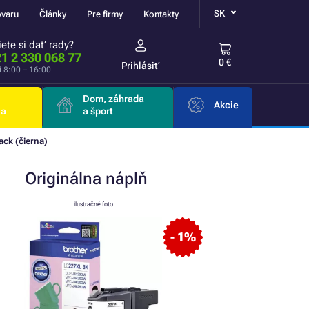
SK
ovaru
Články
Pre firmy
Kontakty
ete si dať rady?
1 2 330 068 77
0 €
Prihlásiť
i 8:00 – 16:00
Dom, záhrada
Akcie
ia
a šport
ack (čierna)
Originálna
náplň
ilustračné foto
- 1%