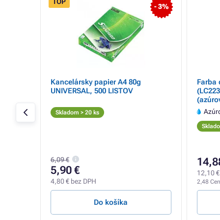
TOP
- 3%
EMIUM
Kancelársky papier A4 80g
Farba 
Y),
UNIVERSAL, 500 LISTOV
(LC223
(azúro
Azúr
Skladom > 20 ks
Sklado
6,09 €
14,8
5,90 €
12,10 €
4,80 € bez DPH
2,48 Cent
Do košíka