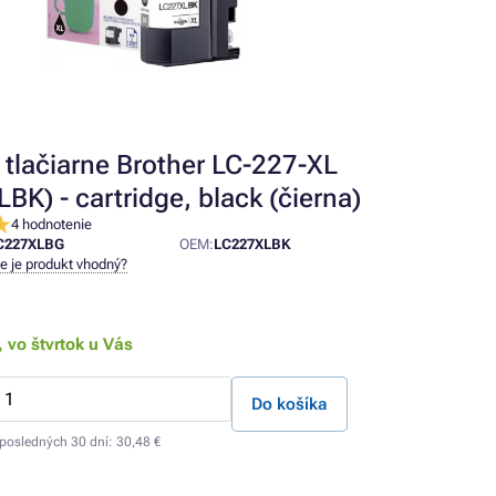
 tlačiarne Brother LC-227-XL
BK) - cartridge, black (čierna)
4 hodnotenie
C227XLBG
OEM:
LC227XLBK
ne je produkt vhodný?
,
vo štvrtok u Vás
Do košíka
 posledných 30 dní:
30,48 €