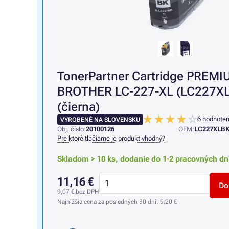
TonerPartner Cartridge PREMI
BROTHER LC-227-XL (LC227XLB
(čierna)
6 hodnoten
VYROBENÉ NA SLOVENSKU
Obj. číslo:
20100126
OEM:
LC227XLB
Pre ktoré tlačiarne je produkt vhodný?
Skladom > 10 ks,
dodanie do 1-2 pracovných dn
11,16 €
Do
9,07 €
bez DPH
Najnižšia cena za posledných 30 dní:
9,20 €