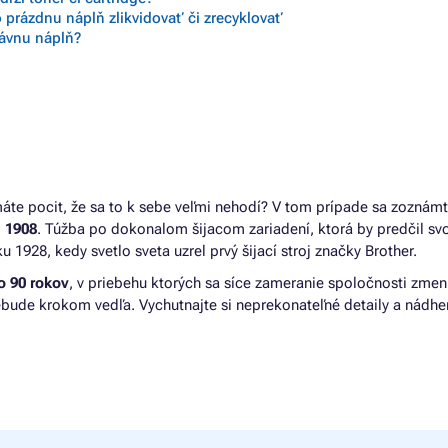
 prázdnu náplň zlikvidovať či zrecyklovať
rávnu náplň?
- máte pocit, že sa to k sebe veľmi nehodí? V tom prípade sa zoznám
u 1908
. Túžba po dokonalom šijacom zariadení, ktorá by predčil sv
 1928, kedy svetlo sveta uzrel prvý šijací stroj značky Brother.
o 90 rokov
, v priebehu ktorých sa síce zameranie spoločnosti zmeni
ebude krokom vedľa. Vychutnajte si neprekonateľné detaily a nádher