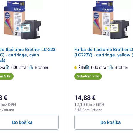
do tlačiarne Brother LC-223
Farba do tlačiarne Brother L
C) - cartridge, cyan
(LC223Y) - cartridge, yellow (
vá)
ová
600 strán
Brother
Žltá
600 strán
Brother
m 5 ks
Skladom 7 ks
8 €
14,88 €
 bez DPH
12,10 € bez DPH
 / strana
2,48 Cent / strana
Do košíka
Do košíka