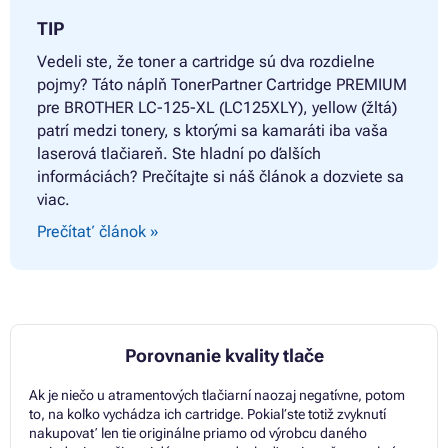
TIP
Vedeli ste, že toner a cartridge sú dva rozdielne
pojmy? Táto náplň
TonerPartner Cartridge PREMIUM
pre BROTHER LC-125-XL (LC125XLY), yellow (žltá)
patrí medzi tonery, s ktorými sa kamaráti iba vaša
laserová tlačiareň. Ste hladní po ďalších
informáciách? Prečítajte si náš článok a dozviete sa
viac.
Prečítať článok »
Porovnanie kvality tlače
Ak je niečo u atramentových tlačiarní naozaj negatívne, potom
to, na koľko vychádza ich cartridge. Pokiaľ ste totiž zvyknutí
nakupovať len tie originálne priamo od výrobcu daného