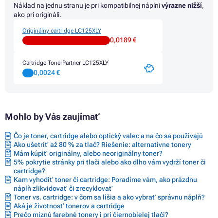
Náklad na jednu stranu je pri kompatibilnej náplni
výrazne nižší
,
ako pri origináli.
Originálny cartridge LC125XLY
0,0189 €
Cartridge TonerPartner LC125XLY
0,0024 €
Mohlo by Vás zaujímať
Čo je toner, cartridge alebo optický valec a na čo sa používajú
Ako ušetriť až 80 % za tlač? Riešenie: alternatívne tonery
Mám kúpiť originálny, alebo neoriginálny toner?
5% pokrytie stránky pri tlači alebo ako dlho vám vydrží toner či
cartridge?
Kam vyhodiť toner či cartridge: Poradíme vám, ako prázdnu
náplň zlikvidovať či zrecyklovať
Toner vs. cartridge: v čom sa líšia a ako vybrať správnu náplň?
Aká je životnosť tonerov a cartridge
Prečo miznú farebné tonery i pri čiernobielej tlači?