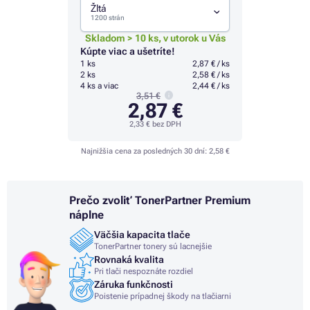
Žltá
1200 strán
Skladom > 10 ks, v utorok u Vás
Kúpte viac a ušetríte!
1 ks
2,87 € / ks
2 ks
2,58 € / ks
4 ks a viac
2,44 € / ks
3,51 €
2,87 €
2,33 €
bez DPH
Najnižšia cena za posledných 30 dní:
2,58 €
Prečo zvoliť TonerPartner Premium
náplne
Väčšia kapacita tlače
TonerPartner tonery sú lacnejšie
Rovnaká kvalita
Pri tlači nespoznáte rozdiel
Záruka funkčnosti
Poistenie prípadnej škody na tlačiarni