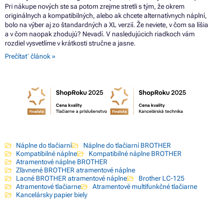
Pri nákupe nových ste sa potom zrejme stretli s tým, že okrem
originálnych a kompatibilných, alebo ak chcete alternatívnych náplní,
bolo na výber aj zo štandardných a XL verzií. Že neviete, v čom sa líšia
a v čom naopak zhodujú? Nevadí. V nasledujúcich riadkoch vám
rozdiel vysvetlíme v krátkosti stručne a jasne.
Prečítať článok »
Náplne do tlačiarní
Náplne do tlačiarní BROTHER
Kompatibilné náplne
Kompatibilné náplne BROTHER
Atramentové náplne BROTHER
Zľavnené BROTHER atramentové náplne
Lacné BROTHER atramentové náplne
Brother LC-125
Atramentové tlačiarne
Atramentové multifunkčné tlačiarne
Kancelársky papier biely