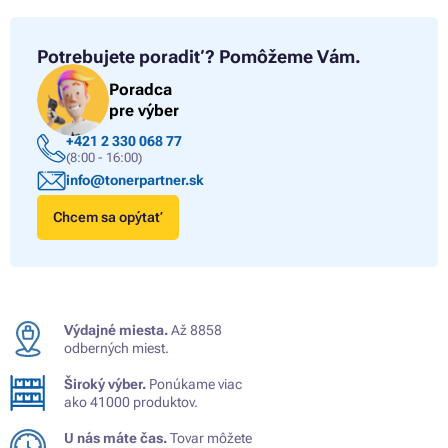
Potrebujete poradiť?
Pomôžeme Vám.
Poradca
pre výber
+421 2 330 068 77
(8:00 - 16:00)
info@tonerpartner.sk
Chcem sa opýtať
Výdajné miesta.
Až 8858
odberných miest.
Široký výber.
Ponúkame viac
ako 41000 produktov.
U nás máte čas.
Tovar môžete