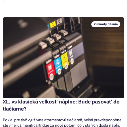
2 minúty čítania
XL. vs klasická veľkosť náplne: Bude pasovať do
tlačiarne?
Pokiaľ pre tlač využívate atramentovú tlačiareň, veľmi pravdepodobne
ste v nej už menili cartridge za nové potom, čo v starých došla náplň.