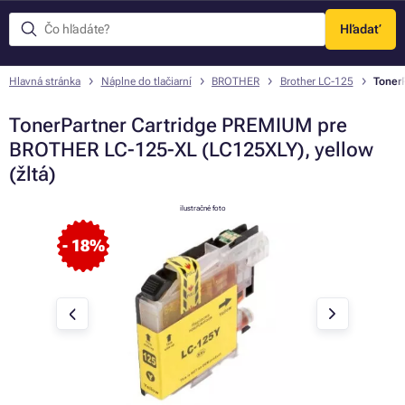
Hľadať
Menu
Hlavná stránka
Náplne do tlačiarní
BROTHER
Brother LC-125
Toner
TonerPartner Cartridge PREMIUM pre
BROTHER LC-125-XL (LC125XLY), yellow
(žltá)
ilustračné foto
- 18%