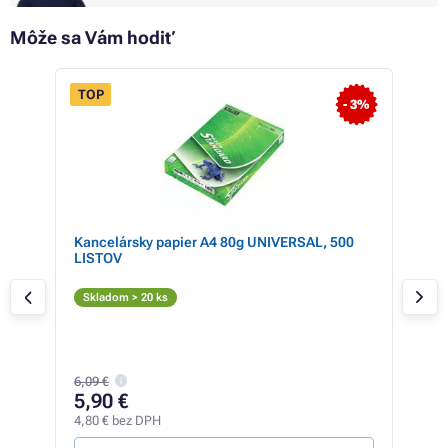
Môže sa Vám hodiť
TOP
- 3%
Kancelársky papier A4 80g UNIVERSAL, 500
Ton
LISTOV
BRO
Či
Skladom > 20 ks
Skl
6,09 €
2,
5,90 €
2,33
4,80 € bez DPH
0,48 