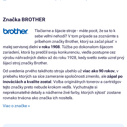
Značka BROTHER
Tlačiarne a šijacie stroje - máte pocit, že sa to k
sebe veľmi nehodí? V tom prípade sa zoznámte s
príbehom značky Brother, ktorý sa začal písať v
malej servisnej dielni
v roku 1908
. Túžba po dokonalom šijacom
zariadení, ktorá by predčil svoju konkurenciu, viedla postupne cez
výrobu náhradných dielov až do roku 1928, kedy svetlo sveta uzrel prvý
šijací stroj značky Brother.
Od uvedenia prvého takéhoto stroja ubehlo už
viac ako 90 rokov
, v
priebehu ktorých sa síce zameranie spoločnosti zmenilo, ale
zápal po
inováciách a kvalite zostal
. Voľba originálnych tonerov a cartridgov
tejto značky preto nebude krokom vedľa. Vychutnajte si
neprekonateľné detaily a nádherne živé farby, ktorých sýtosť zostane
rovnako trvácna ako značka ich nositeľa.
Viac o značke »