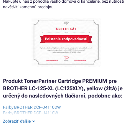
Nakúpte u nás z pohodlia vášho domova či kancelárie, bez nutnosti
navštíviť kamennú predajnu.
Produkt TonerPartner Cartridge PREMIUM pre
BROTHER LC-125-XL (LC125XLY), yellow (žltá) je
určený do nasledovných tlačiarní, podobne ako:
Farby BROTHER DCP-J4110DW
Farby BROTHER DCP-J4110W
Farby BROTHER MFC-J4310DW
Zobraziť ďalšie
Farby BROTHER MFC-J4410DW
Farby BROTHER MFC-J4510DW