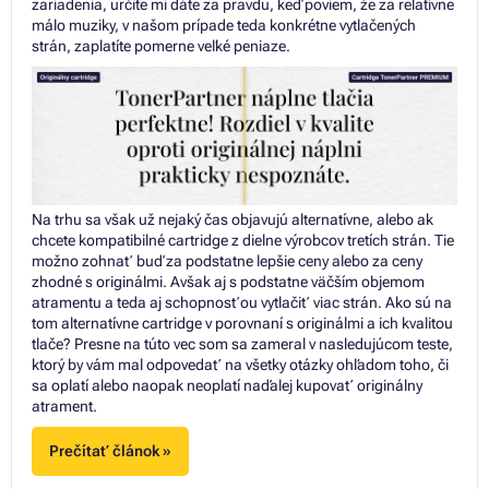
zariadenia, určite mi dáte za pravdu, keď poviem, že za relatívne
málo muziky, v našom prípade teda konkrétne vytlačených
strán, zaplatíte pomerne veľké peniaze.
Na trhu sa však už nejaký čas objavujú alternatívne, alebo ak
chcete kompatibilné cartridge z dielne výrobcov tretích strán. Tie
možno zohnať buď za podstatne lepšie ceny alebo za ceny
zhodné s originálmi. Avšak aj s podstatne väčším objemom
atramentu a teda aj schopnosťou vytlačiť viac strán. Ako sú na
tom alternatívne cartridge v porovnaní s originálmi a ich kvalitou
tlače? Presne na túto vec som sa zameral v nasledujúcom teste,
ktorý by vám mal odpovedať na všetky otázky ohľadom toho, či
sa oplatí alebo naopak neoplatí naďalej kupovať originálny
atrament.
Prečítať článok »