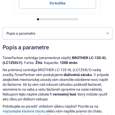
Do košíka
Popis a parametre
Popis a parametre
TonerPartner cartridge (atramentová náplň)
BROTHER LC-125-XL
(LC125XLY)
. Farba:
Žltá
. Kapacita:
1200 strán
.
Na prémiový cartridge BROTHER LC-125-XL (LC125XLY) našej
značky TonerPartner vám poskytujeme
doživotnú záruku
. V prípade
akejkoľvek mechanickej závady vám okamžite odošleme novú náplň
do tlačiarne. Ak by vám náš inkoust náhodou poškodil tlačiareň,
vezmeme to na seba a vašu tlačiareň opravíme na naše náklady.
Nákupom tejto náplne získate
1 vernostný bod
, ktorý môžete využiť
ako zľavu pri ďalšom nákupe.
Potrebujete sa poradiť ohľadom výberu náplne? Pozrite sa na
najčastejšie kladené otázky
alebo nám napíšte priamo do chatu.