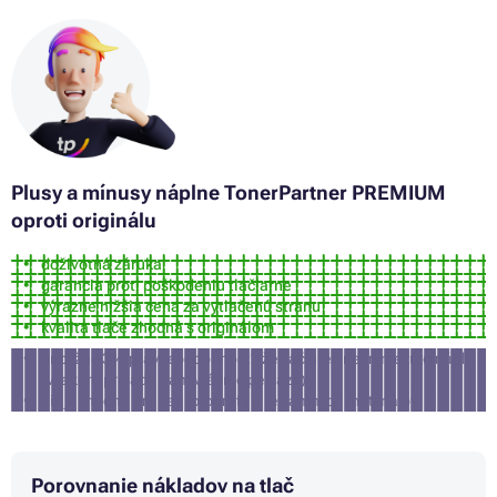
Farby BROTHER MFC-J4610DW
Farby BROTHER MFC-J4710DW
Farby BROTHER MFC-J6520DW
Farby BROTHER MFC-J6720DW
Farby BROTHER MFC-J6920DW
Plusy a mínusy náplne TonerPartner PREMIUM
oproti originálu
doživotná záruka
garancia proti poškodeniu tlačiarne
výrazne nižšia cena za vytlačenú stranu
kvalita tlače zhodná s originálom
približne 3% pravdepodobnosť, že tlačiareň nepríjme túto náplň
(v takom prípade Vám vrátime peniaze)
nie je vhodná pre tlač fotografií a reklamných materiálov
Porovnanie nákladov na tlač