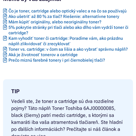
Čo je toner, cartridge alebo optický valec a na čo sa používajú
Ako ušetriť až 80 % za tlač? Riešenie: alternatívne tonery
Mám kúpiť originálny, alebo neoriginálny toner?
5% pokrytie stránky pri tlači alebo ako dlho vám vydrží toner či
cartridge?
Kam vyhodiť toner či cartridge: Poradíme vám, ako prázdnu
náplň zlikvidovať či zrecyklovať
Toner vs. cartridge: v čom sa líšia a ako vybrať správnu náplň?
Aká je životnosť tonerov a cartridge
Prečo miznú farebné tonery i pri čiernobielej tlači?
TIP
Vedeli ste, že toner a cartridge sú dva rozdielne
pojmy? Táto náplň
Toner Toshiba 6AJ00000085,
black (čierny) patrí medzi cartridge, s ktorými sa
kamaráti iba vaša atramentová tlačiareň. Ste hladní
po ďalších informáciách? Prečítajte si náš článok a