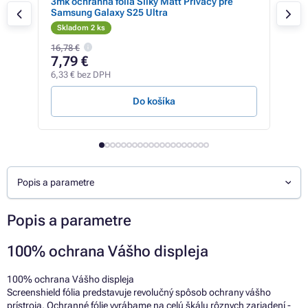
0
3mk ochranná fólia Silky Matt Privacy pre
3mk
Samsung Galaxy S25 Ultra
(SM
Skladom 2 ks
Sk
16,78 €
5,44
7,79 €
3,
6,33 € bez DPH
3,23
Do košíka
Popis a parametre
Popis a parametre
100% ochrana Vášho displeja
100% ochrana Vášho displeja
Screenshield fólia predstavuje revolučný spôsob ochrany vášho
prístroja. Ochranné fólie vyrábame na celú škálu rôznych zariadení -