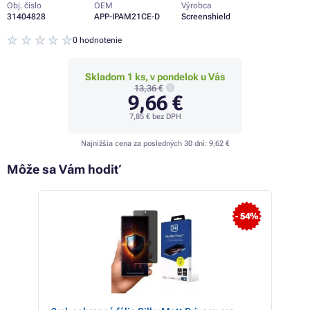
Obj. číslo
OEM
Výrobca
31404828
APP-IPAM21CE-D
Screenshield
0 hodnotenie
Skladom 1 ks, v pondelok u Vás
13,36 €
9,66 €
7,85 €
bez DPH
Najnižšia cena za posledných 30 dní:
9,62 €
Môže sa Vám hodiť
 23%
- 54%