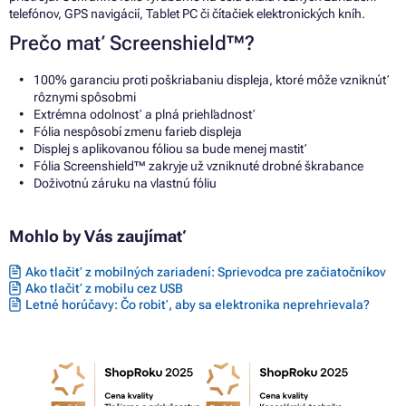
telefónov, GPS navigácií, Tablet PC či čítačiek elektronických kníh.
Prečo mať Screenshield™?
100% garanciu proti poškriabaniu displeja, ktoré môže vzniknúť
rôznymi spôsobmi
Extrémna odolnosť a plná priehľadnosť
Fólia nespôsobí zmenu farieb displeja
Displej s aplikovanou fóliou sa bude menej mastiť
Fólia Screenshield™ zakryje už vzniknuté drobné škrabance
Doživotnú záruku na vlastnú fóliu
Mohlo by Vás zaujímať
Ako tlačiť z mobilných zariadení: Sprievodca pre začiatočníkov
Ako tlačiť z mobilu cez USB
Letné horúčavy: Čo robiť, aby sa elektronika neprehrievala?