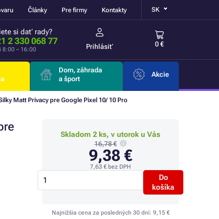
SK
ovaru
Články
Pre firmy
Kontakty
ete si dať rady?
1 2 330 068 77
0 €
Prihlásiť
i 8:00 – 16:00
Dom, záhrada
Akcie
ia
a šport
ilky Matt Privacy pre Google Pixel 10/ 10 Pro
pre
Skladom 2 ks, v utorok u Vás
16,78 €
9,38 €
7,63 €
bez DPH
Do
košíka
Najnižšia cena za posledných 30 dní:
9,15 €