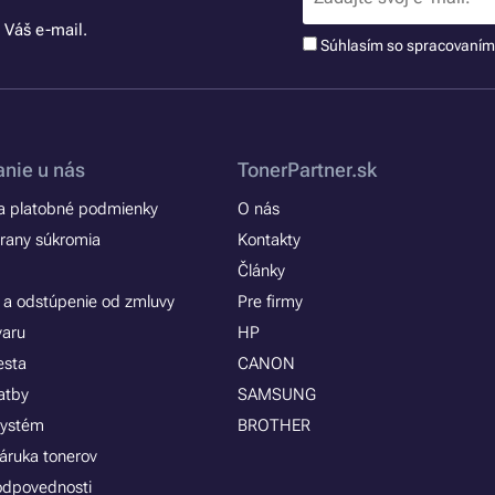
 Váš e-mail.
Súhlasím so spracovaní
nie u nás
TonerPartner.sk
 platobné podmienky
O nás
rany súkromia
Kontakty
Články
 a odstúpenie od zmluvy
Pre firmy
varu
HP
esta
CANON
atby
SAMSUNG
systém
BROTHER
áruka tonerov
zodpovednosti