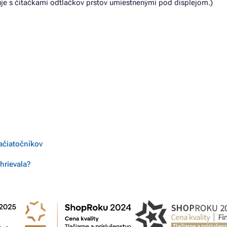
uje s čítačkami odtlačkov prstov umiestnenými pod displejom.)
začiatočníkov
hrievala?