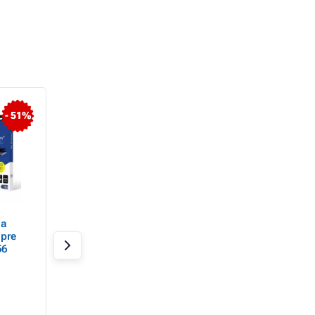
- 51%
- 51%
ia
3mk ochranná fólia
3mk ochranná fóli
 pre
Silky Matt Privacy pre
ARC+ pre Nothing
56
Honor 400 PRO
Phone (3)
Skladom 4 ks
Skladom 10 ks
16,78 €
8,34 €
8,19 €
5,66 €