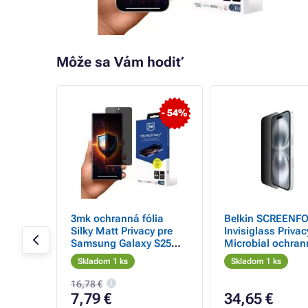
Môže sa Vám hodiť
- 16%
- 54%
t Clear
3mk ochranná fólia
Belkin SCREENF
la Moto
Silky Matt Privacy pre
Invisiglass Privac
ra
Samsung Galaxy S25
Microbial ochran
Ultra
privátne sklo pre
Skladom 1 ks
Skladom 1 ks
16 / 15 / 14 Pre
16,78 €
7,79 €
34,65 €