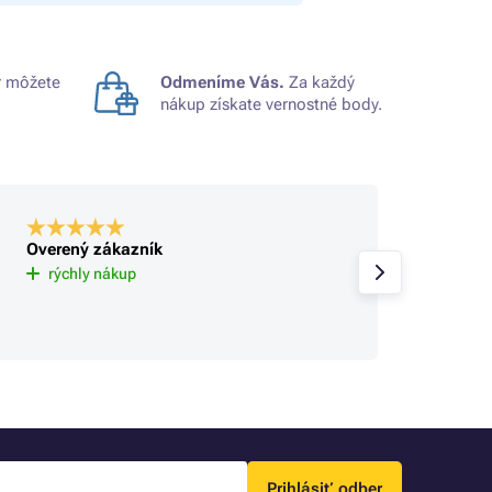
 môžete
Odmeníme Vás.
Za každý
nákup získate vernostné body.
Overený zákazník
Overe
Už tu 
rýchly nákup
spokoj
sa rie
Prihlásiť odber