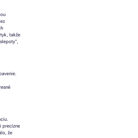
bou
bez
ch
tyk, takže
slepoty“,
bavenie.
m
resné
ciu.
i precízne
lo, že