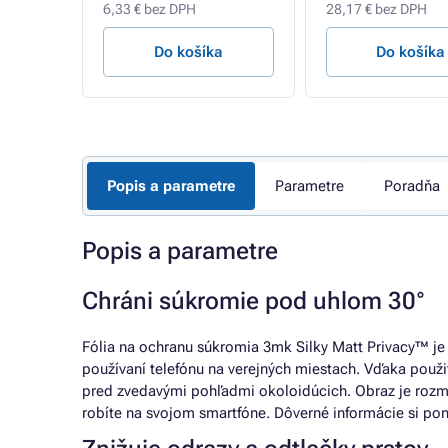
6,33 € bez DPH
28,17 € bez DPH
a
Do košíka
Do košíka
Popis a parametre
Parametre
Poradňa
Popis a parametre
Chráni súkromie pod uhlom 30°
Fólia na ochranu súkromia 3mk Silky Matt Privacy™ je 
používaní telefónu na verejných miestach. Vďaka použit
pred zvedavými pohľadmi okoloidúcich. Obraz je rozm
robíte na svojom smartfóne. Dôverné informácie si po