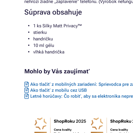
nehrozí žiadne „zaplavenie“ telefónu. (Výrobok nefung
Súprava obsahuje
1 ks Silky Matt Privacy™
stierku
handričku
10 ml gélu
vlhká handrička
Mohlo by Vás zaujímať
Ako tlačiť z mobilných zariadení: Sprievodca pre 
Ako tlačiť z mobilu cez USB
Letné horúčavy: Čo robiť, aby sa elektronika nepre