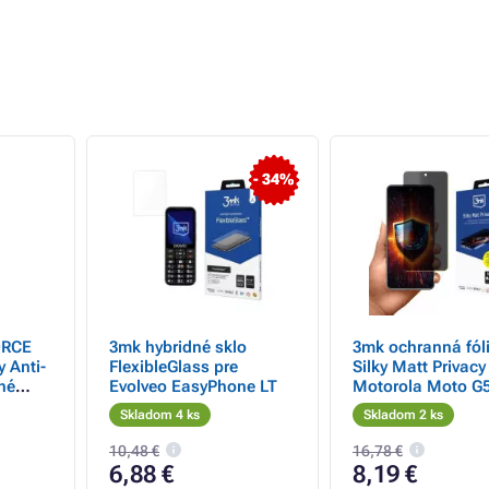
- 34%
ORCE
3mk hybridné sklo
3mk ochranná fól
y Anti-
FlexibleGlass pre
Silky Matt Privacy
né
Evolveo EasyPhone LT
Motorola Moto G
 iPhone
Skladom 4 ks
Skladom 2 ks
10,48 €
16,78 €
6,88 €
8,19 €