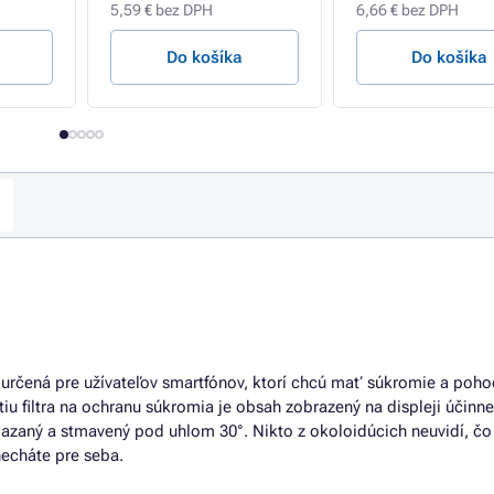
5,59 € bez DPH
6,66 € bez DPH
Do košíka
Do košíka
určená pre užívateľov smartfónov, ktorí chcú mať súkromie a pohod
iu filtra na ochranu súkromia je obsah zobrazený na displeji účinn
azaný a stmavený pod uhlom 30°. Nikto z okoloidúcich neuvidí, čo
necháte pre seba.