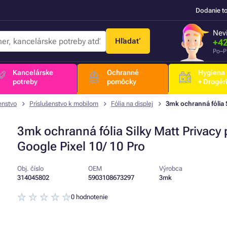
Dodanie t
Nevi
Hľadať
+42
Po–P
Kancelárske
Ochranné
Hygiena
potreby
pomôcky
+ Drogér
enstvo
Príslušenstvo k mobilom
Fólia na displej
3mk ochranná fólia S
3mk ochranná fólia Silky Matt Privacy 
Google Pixel 10/ 10 Pro
Obj. číslo
OEM
Výrobca
314045802
5903108673297
3mk
0 hodnotenie