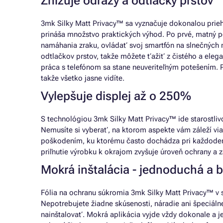
Znižuje odrazy a odtlačky prstov
3mk Silky Matt Privacy™ sa vyznačuje dokonalou prie
prináša množstvo praktických výhod. Po prvé, matný p
namáhania zraku, ovládať svoj smartfón na slnečných 
odtlačkov prstov, takže môžete ťažiť z čistého a eleg
práca s telefónom sa stane neuveriteľným potešením. P
takže všetko jasne vidíte.
Vylepšuje displej až o 250%
S technológiou 3mk Silky Matt Privacy™ ide starostliv
Nemusíte si vyberať, na ktorom aspekte vám záleží via
poškodením, ku ktorému často dochádza pri každodenn
priľnutie výrobku k okrajom zvyšuje úroveň ochrany a z
Mokrá inštalácia - jednoduchá a
Fólia na ochranu súkromia 3mk Silky Matt Privacy™ v s
Nepotrebujete žiadne skúsenosti, náradie ani špeciálne
nainštalovať. Mokrá aplikácia vyjde vždy dokonale a 