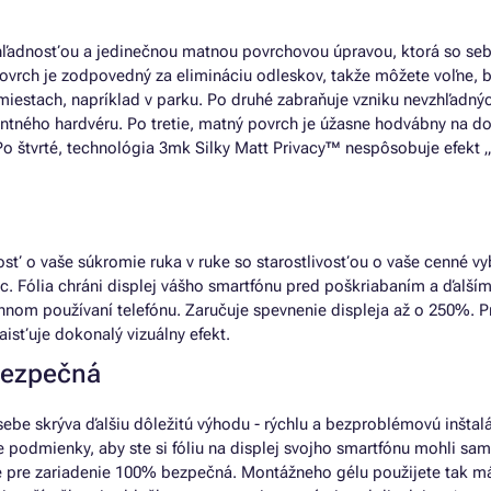
hľadnosťou a jedinečnou matnou povrchovou úpravou, ktorá so se
ovrch je zodpovedný za elimináciu odleskov, takže môžete voľne, 
miestach, napríklad v parku. Po druhé zabraňuje vzniku nevzhľadný
antného hardvéru. Po tretie, matný povrch je úžasne hodvábny na do
o štvrté, technológia 3mk Silky Matt Privacy™ nespôsobuje efekt „
osť o vaše súkromie ruka v ruke so starostlivosťou o vaše cenné vy
c. Fólia chráni displej vášho smartfónu pred poškriabaním a ďalší
om používaní telefónu. Zaručuje spevnenie displeja až o 250%. P
aisťuje dokonalý vizuálny efekt.
 bezpečná
ebe skrýva ďalšiu dôležitú výhodu - rýchlu a bezproblémovú inštalá
 podmienky, aby ste si fóliu na displej svojho smartfónu mohli sam
je pre zariadenie 100% bezpečná. Montážneho gélu použijete tak má