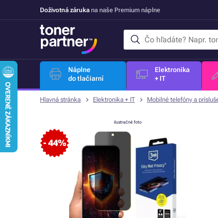
Doživotná záruka
na naše Premium náplne
Náplne
Elektronika
do tlačiarní
+ IT
Hlavná stránka
Elektronika + IT
Mobilné telefóny a prísluš
ilustračné foto
- 44%