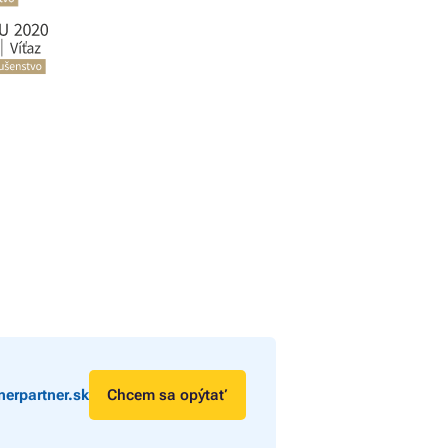
erpartner.sk
Chcem sa opýtať