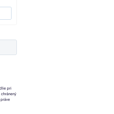
6,66 € bez DPH
4,60 € bez DPH
Do košíka
Do košíka
lie pri
e chránený
 práve