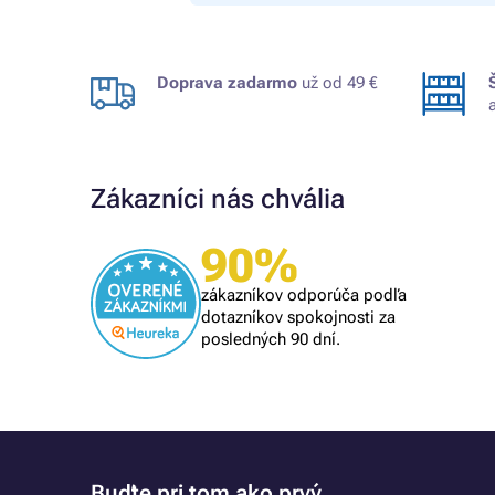
Doprava zadarmo
už od 49 €
Zákazníci nás chvália
90%
Overený zákazník
om
rýchle vybavenie
zákazníkov odporúča podľa
lém, tak
dotazníkov spokojnosti za
posledných 90 dní.
Buďte pri tom ako prvý