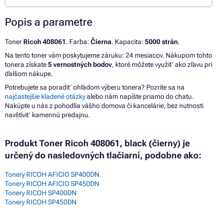
Popis a parametre
Toner
Ricoh 408061
. Farba:
Čierna
. Kapacita:
5000 strán
.
Na tento toner vám poskytujeme záruku: 24 mesiacov. Nákupom tohto
tonera získate
5 vernostných bodov
, ktoré môžete využiť ako zľavu pri
ďalšom nákupe.
Potrebujete sa poradiť ohľadom výberu tonera? Pozrite sa na
najčastejšie kladené otázky
alebo nám napíšte priamo do chatu.
Nakúpte u nás z pohodlia vášho domova či kancelárie, bez nutnosti
navštíviť kamennú predajnu.
Produkt Toner Ricoh 408061, black (čierny) je
určený do nasledovných tlačiarní, podobne ako:
Tonery RICOH AFICIO SP400DN
Tonery RICOH AFICIO SP450DN
Tonery RICOH SP400DN
Tonery RICOH SP450DN