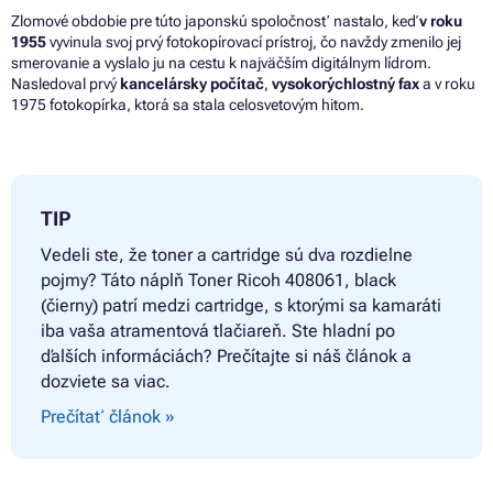
Zlomové obdobie pre túto japonskú spoločnosť nastalo, keď
v roku
1955
vyvinula svoj prvý fotokopírovací prístroj, čo navždy zmenilo jej
smerovanie a vyslalo ju na cestu k najväčším digitálnym lídrom.
Nasledoval prvý
kancelársky počítač
,
vysokorýchlostný fax
a v roku
1975 fotokopírka, ktorá sa stala celosvetovým hitom.
TIP
Vedeli ste, že toner a cartridge sú dva rozdielne
pojmy? Táto náplň
Toner Ricoh 408061, black
(čierny) patrí medzi cartridge, s ktorými sa kamaráti
iba vaša atramentová tlačiareň. Ste hladní po
ďalších informáciách? Prečítajte si náš článok a
dozviete sa viac.
Prečítať článok »