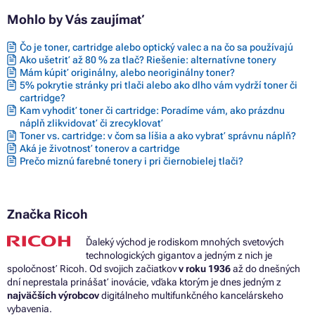
Mohlo by Vás zaujímať
Čo je toner, cartridge alebo optický valec a na čo sa používajú
Ako ušetriť až 80 % za tlač? Riešenie: alternatívne tonery
Mám kúpiť originálny, alebo neoriginálny toner?
5% pokrytie stránky pri tlači alebo ako dlho vám vydrží toner či
cartridge?
Kam vyhodiť toner či cartridge: Poradíme vám, ako prázdnu
náplň zlikvidovať či zrecyklovať
Toner vs. cartridge: v čom sa líšia a ako vybrať správnu náplň?
Aká je životnosť tonerov a cartridge
Prečo miznú farebné tonery i pri čiernobielej tlači?
Značka Ricoh
Ďaleký východ je rodiskom mnohých svetových
technologických gigantov a jedným z nich je
spoločnosť Ricoh. Od svojich začiatkov
v roku 1936
až do dnešných
dní neprestala prinášať inovácie, vďaka ktorým je dnes jedným z
najväčších výrobcov
digitálneho multifunkčného kancelárskeho
vybavenia.