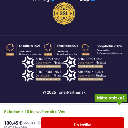
© 2026 TonerPartner.sk
Máte otázku?
Skladom > 10 ks, vo štvrtok u Vás
100,45 €
122,19 €
Do košíka
81,67 €
bez DPH