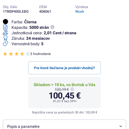
Obj. číslo
OEM
Výrobca
1TRISP400LEBG
408061
Ricoh
Farba:
Čierna
Kapacita:
5000 strán
Jednotková cena:
2,01 Cent / strana
Záruka:
24 mesiacov
Vernostné body:
5
3 hodnotenie
Pre ktoré tlačiarne je produkt vhodný?
Skladom > 10 ks, vo štvrtok u Vás
122,19 €
100,45 €
81,67 €
bez DPH
Najnižšia cena za posledných 30 dní:
103,09 €
Popis a parametre