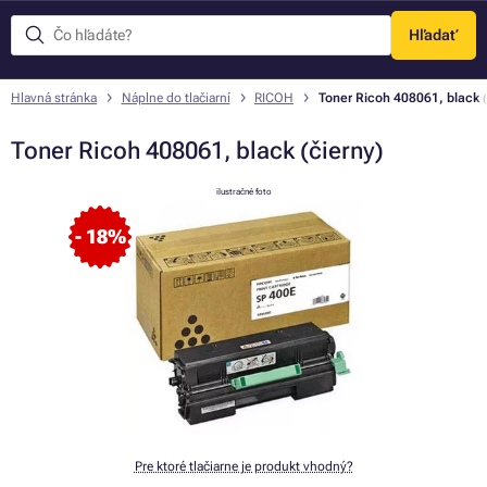
Hľadať
Menu
Hlavná stránka
Náplne do tlačiarní
RICOH
Toner Ricoh 408061, black (
Toner Ricoh 408061, black (čierny)
ilustračné foto
- 18%
Pre ktoré tlačiarne je produkt vhodný?