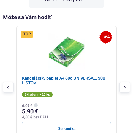
Môže sa Vám hodiť
TOP
- 3%
Kancelársky papier A4 80g UNIVERSAL, 500
Ric
LISTOV
(čie
Či
Skladom > 20 ks
Zis
6,09 €
163,
5,90 €
14
4,80 € bez DPH
117,
Do košíka
Z