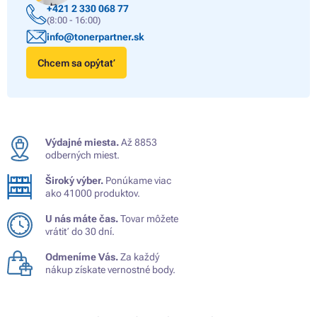
+421 2 330 068 77
(8:00 - 16:00)
info@tonerpartner.sk
Chcem sa opýtať
Výdajné miesta.
Až 8853
odberných miest.
Široký výber.
Ponúkame viac
ako 41000 produktov.
U nás máte čas.
Tovar môžete
vrátiť do 30 dní.
Odmeníme Vás.
Za každý
nákup získate vernostné body.