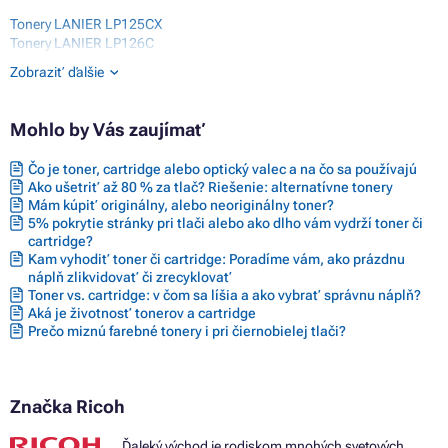
Tonery LANIER LP125CX
Tonery LANIER LP126C
Tonery LANIER LP126CX
Zobraziť ďalšie
Tonery RICOH AFICIO CL4000 SERIES
Tonery RICOH AFICIO CL4000DN
Tonery RICOH AFICIO CL4000HDN
Mohlo by Vás zaujímať
Tonery RICOH AFICIO SP C410 SERIES
Tonery RICOH AFICIO SPC410DN
Čo je toner, cartridge alebo optický valec a na čo sa používajú
Tonery RICOH AFICIO SPC411DN
Ako ušetriť až 80 % za tlač? Riešenie: alternatívne tonery
Tonery RICOH AFICIO SPC420DN
Mám kúpiť originálny, alebo neoriginálny toner?
Tonery RICOH CL4000
5% pokrytie stránky pri tlači alebo ako dlho vám vydrží toner či
Tonery RICOH CL4000 SERIES
cartridge?
Tonery RICOH CL4000DN
Kam vyhodiť toner či cartridge: Poradíme vám, ako prázdnu
Tonery RICOH CL4000HDN
náplň zlikvidovať či zrecyklovať
Toner vs. cartridge: v čom sa líšia a ako vybrať správnu náplň?
Aká je životnosť tonerov a cartridge
Prečo miznú farebné tonery i pri čiernobielej tlači?
Značka Ricoh
Ďaleký východ je rodiskom mnohých svetových