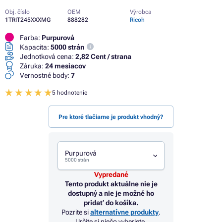
Obj. číslo
OEM
Výrobca
1TRIT245XXXMG
888282
Ricoh
Farba:
Purpurová
Kapacita:
5000 strán
Jednotková cena:
2,82 Cent / strana
Záruka:
24 mesiacov
Vernostné body:
7
5 hodnotenie
Pre ktoré tlačiarne je produkt vhodný?
Purpurová
5000 strán
Vypredané
Tento produkt aktuálne nie je
dostupný a nie je možné ho
pridať do košíka.
Pozrite si
alternatívne produkty
.
Určite si niečo vyberiete.