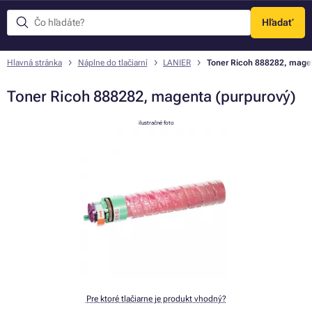
Hľadať
Menu
Hlavná stránka
Náplne do tlačiarní
LANIER
Toner Ricoh 888282, magen
Toner Ricoh 888282, magenta (purpurový)
ilustračné foto
Pre ktoré tlačiarne je produkt vhodný?