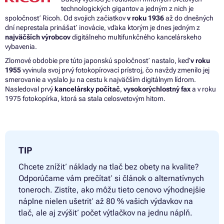
technologických gigantov a jedným z nich je
spoločnosť Ricoh. Od svojich začiatkov
v roku 1936
až do dnešných
dní neprestala prinášať inovácie, vďaka ktorým je dnes jedným z
najväčších výrobcov
digitálneho multifunkčného kancelárskeho
vybavenia.
Zlomové obdobie pre túto japonskú spoločnosť nastalo, keď
v roku
1955
vyvinula svoj prvý fotokopírovací prístroj, čo navždy zmenilo jej
smerovanie a vyslalo ju na cestu k najväčším digitálnym lídrom.
Nasledoval prvý
kancelársky počítač
,
vysokorýchlostný fax
a v roku
1975 fotokopírka, ktorá sa stala celosvetovým hitom.
TIP
Chcete znížiť náklady na tlač bez obety na kvalite?
Odporúčame vám prečítať si článok o alternatívnych
toneroch. Zistíte, ako môžu tieto cenovo výhodnejšie
náplne nielen ušetriť až 80 % vašich výdavkov na
tlač, ale aj zvýšiť počet výtlačkov na jednu náplň.