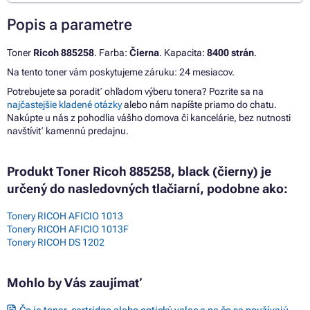
Popis a parametre
Toner
Ricoh 885258
. Farba:
Čierna
. Kapacita:
8400 strán
.
Na tento toner vám poskytujeme záruku: 24 mesiacov.
Potrebujete sa poradiť ohľadom výberu tonera? Pozrite sa na
najčastejšie kladené otázky
alebo nám napíšte priamo do chatu.
Nakúpte u nás z pohodlia vášho domova či kancelárie, bez nutnosti
navštíviť kamennú predajnu.
Produkt Toner Ricoh 885258, black (čierny) je
určený do nasledovných tlačiarní, podobne ako:
Tonery RICOH AFICIO 1013
Tonery RICOH AFICIO 1013F
Tonery RICOH DS 1202
Mohlo by Vás zaujímať
Čo je toner, cartridge alebo optický valec a na čo sa používajú