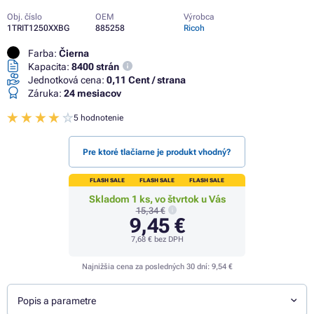
Obj. číslo
OEM
Výrobca
1TRIT1250XXBG
885258
Ricoh
Farba:
Čierna
Kapacita:
8400 strán
Jednotková cena:
0,11 Cent / strana
Záruka:
24 mesiacov
5 hodnotenie
Pre ktoré tlačiarne je produkt vhodný?
FLASH SALE
FLASH SALE
FLASH SALE
Skladom 1 ks, vo štvrtok u Vás
15,34 €
9,45 €
7,68 €
bez DPH
Najnižšia cena za posledných 30 dní:
9,54 €
Popis a parametre