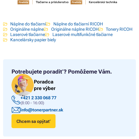
Náplne do tlačiarní
Náplne do tlačiarní RICOH
Originálne náplne
Originálne náplne RICOH
Tonery RICOH
Laserové tlačiarne
Laserové multifunkčné tlačiarne
Kancelársky papier biely
Potrebujete poradiť?
Pomôžeme Vám.
Poradca
pre výber
+421 2 330 068 77
(8:00 - 16:00)
info@tonerpartner.sk
Chcem sa opýtať