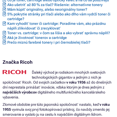
Ako ušetriť až 80 % za tlač? Riešenie: alternatívne tonery
Mám kúpiť originálny, alebo neoriginálny toner?
5% pokrytie stránky pri tlači alebo ako dlho vám vydrží toner či
cartridge?
Kam vyhodiť toner či cartridge: Poradíme vám, ako prázdnu
náplň zlikvidovať či zrecyklovať
Toner vs. cartridge: v čom sa líšia a ako vybrať správnu náplň?
Aká je životnosť tonerov a cartridge
Prečo miznú farebné tonery i pri čiernobielej tlači?
Značka Ricoh
Ďaleký východ je rodiskom mnohých svetových
technologických gigantov a jedným z nich je
spoločnosť Ricoh. Od svojich začiatkov
v roku 1936
až do dnešných
dní neprestala prinášať inovácie, vďaka ktorým je dnes jedným z
najväčších výrobcov
digitálneho multifunkčného kancelárskeho
vybavenia.
Zlomové obdobie pre túto japonskú spoločnosť nastalo, keď
v roku
1955
vyvinula svoj prvý fotokopírovací prístroj, čo navždy zmenilo jej
smerovanie a vyslalo ju na cestu k najväčším digitálnym lídrom.