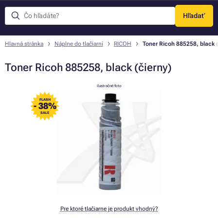
Hľadať
Menu
Hlavná stránka
Náplne do tlačiarní
RICOH
Toner Ricoh 885258, black (
Toner Ricoh 885258, black (čierny)
ilustračné foto
FLASH
- 38%
SALE
Pre ktoré tlačiarne je produkt vhodný?