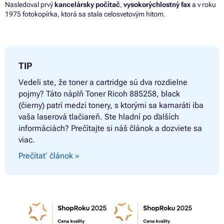
Nasledoval prvý
kancelársky počítač
,
vysokorýchlostný fax
a v roku
1975 fotokopírka, ktorá sa stala celosvetovým hitom.
TIP
Vedeli ste, že toner a cartridge sú dva rozdielne
pojmy? Táto náplň
Toner Ricoh 885258, black
(čierny) patrí medzi tonery, s ktorými sa kamaráti iba
vaša laserová tlačiareň. Ste hladní po ďalších
informáciách? Prečítajte si náš článok a dozviete sa
viac.
Prečítať článok »