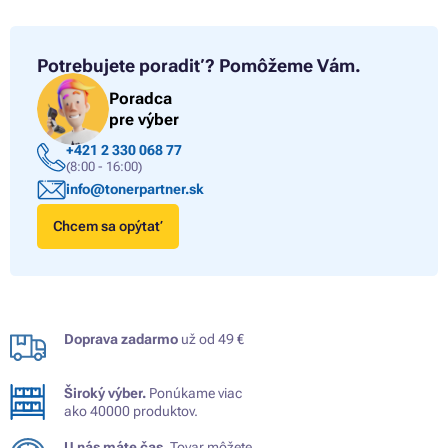
Potrebujete poradiť?
Pomôžeme Vám.
Poradca
pre výber
+421 2 330 068 77
(8:00 - 16:00)
info@tonerpartner.sk
Chcem sa opýtať
Doprava zadarmo
už od 49 €
Široký výber.
Ponúkame viac
ako 40000 produktov.
U nás máte čas.
Tovar môžete