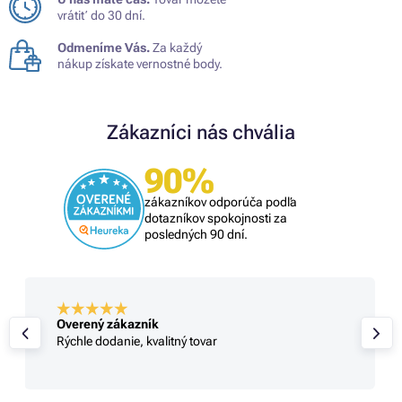
vrátiť do 30 dní.
Odmeníme Vás.
Za každý
nákup získate vernostné body.
Zákazníci nás chvália
90%
zákazníkov odporúča podľa
dotazníkov spokojnosti za
posledných 90 dní.
Overený zákazník
Rýchle dodanie, kvalitný tovar