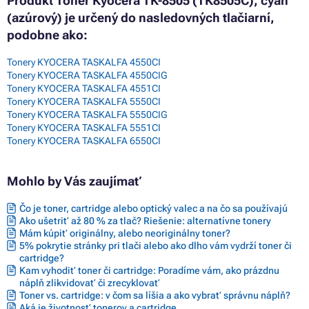
Produkt Toner Kyocera TK-8505 (TK8505C), cyan
(azúrový) je určený do nasledovných tlačiarní,
podobne ako:
Tonery KYOCERA TASKALFA 4550CI
Tonery KYOCERA TASKALFA 4550CIG
Tonery KYOCERA TASKALFA 4551CI
Tonery KYOCERA TASKALFA 5550CI
Tonery KYOCERA TASKALFA 5550CIG
Tonery KYOCERA TASKALFA 5551CI
Tonery KYOCERA TASKALFA 6550CI
Mohlo by Vás zaujímať
Čo je toner, cartridge alebo optický valec a na čo sa používajú
Ako ušetriť až 80 % za tlač? Riešenie: alternatívne tonery
Mám kúpiť originálny, alebo neoriginálny toner?
5% pokrytie stránky pri tlači alebo ako dlho vám vydrží toner či
cartridge?
Kam vyhodiť toner či cartridge: Poradíme vám, ako prázdnu
náplň zlikvidovať či zrecyklovať
Toner vs. cartridge: v čom sa líšia a ako vybrať správnu náplň?
Aká je životnosť tonerov a cartridge