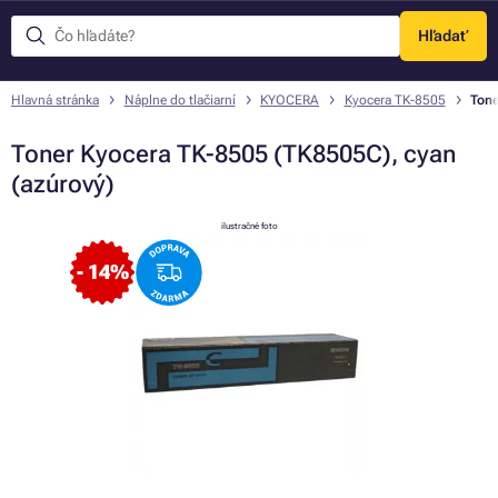
Hľadať
Menu
Hlavná stránka
Náplne do tlačiarní
KYOCERA
Kyocera TK-8505
Tone
Toner Kyocera TK-8505 (TK8505C), cyan
(azúrový)
ilustračné foto
- 14%