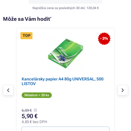
Najnižšia cena za posledných 30 dní:
120,04 €
Môže sa Vám hodiť
TOP
 12%
- 3%
Kancelársky papier A4 80g UNIVERSAL, 500
Kyo
LISTOV
(čie
Či
Skladom > 20 ks
Sk
519,
6,09 €
43
5,90 €
354,
4,80 € bez DPH
0,07 