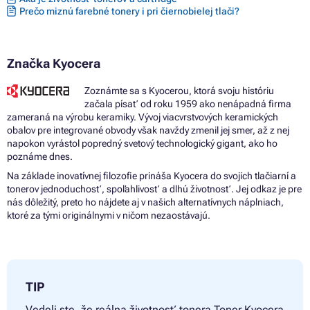
Prečo miznú farebné tonery i pri čiernobielej tlači?
Značka Kyocera
Zoznámte sa s Kyocerou, ktorá svoju históriu
začala písať od roku 1959 ako nenápadná firma
zameraná na výrobu keramiky. Vývoj viacvrstvových keramických
obalov pre integrované obvody však navždy zmenil jej smer, až z nej
napokon vyrástol popredný svetový technologický gigant, ako ho
poznáme dnes.
Na základe inovatívnej filozofie prináša Kyocera do svojich tlačiarní a
tonerov jednoduchosť, spoľahlivosť a dlhú životnosť. Jej odkaz je pre
nás dôležitý, preto ho nájdete aj v našich alternatívnych náplniach,
ktoré za tými originálnymi v ničom nezaostávajú.
TIP
Vedeli ste, že reálna životnosť tonera
Toner Kyocera