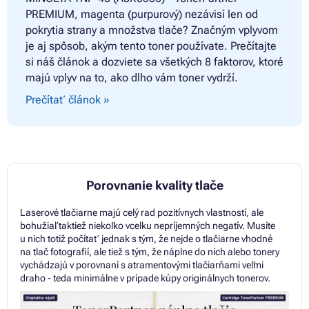
PREMIUM, magenta (purpurový) nezávisí len od
pokrytia strany a množstva tlače? Značným vplyvom
je aj spôsob, akým tento toner používate. Prečítajte
si náš článok a dozviete sa všetkých 8 faktorov, ktoré
majú vplyv na to, ako dlho vám toner vydrží.
Prečítať článok »
Porovnanie kvality tlače
Laserové tlačiarne majú celý rad pozitívnych vlastností, ale
bohužiaľ taktiež niekoľko vcelku nepríjemných negatív. Musíte
u nich totiž počítať jednak s tým, že nejde o tlačiarne vhodné
na tlač fotografií, ale tiež s tým, že náplne do nich alebo tonery
vychádzajú v porovnaní s atramentovými tlačiarňami veľmi
draho - teda minimálne v prípade kúpy originálnych tonerov.