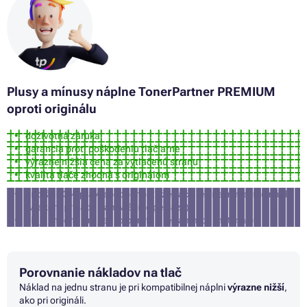
Plusy a mínusy náplne TonerPartner PREMIUM
oproti originálu
doživotná záruka
garancia proti poškodeniu tlačiarne
výrazne nižšia cena za vytlačenú stranu
kvalita tlače zhodná s originálom
približne 3% pravdepodobnosť, že tlačiareň nepríjme túto náplň
(v takom prípade Vám vrátime peniaze)
nie je vhodná pre tlač fotografií a reklamných materiálov
Porovnanie nákladov na tlač
Náklad na jednu stranu je pri kompatibilnej náplni
výrazne nižší
,
ako pri origináli.