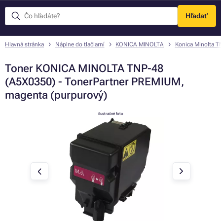
Hľadať
Menu
Hlavná stránka
Náplne do tlačiarní
KONICA MINOLTA
Konica Minolta 
Toner KONICA MINOLTA TNP-48
(A5X0350) - TonerPartner PREMIUM,
magenta (purpurový)
ilustračné foto