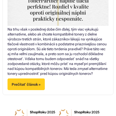
Na trhu však v poslednej dobe čím ďalej, tým viac vykukujú
alternatívne, alebo ak chcete kompatibilné tonery z dielne
výrobcov tretích strán, ktoré zákazníkov lákajú na vynikajúce
tlačové vlastnosti v kombinácii s podstatne priaznivejšou cenou
oproti originálom. Sú ale tieto tvrdenia pravdivé? Práve táto vec
aj mňa veľmi zaujímala, a preto som sa ju rozhodol dôkladne
otestovať. Vďaka tomu budem odpovedať snáď na všetky
zodpovedané otázky, ktoré môžu prísť na myseľ pri premýšľaní
nad kúpou kompatibilných tonerov. Má teda zmysel alternatívne
tonery uprednostniť pred kúpou originálnych tonerov?
Prečítať článok »