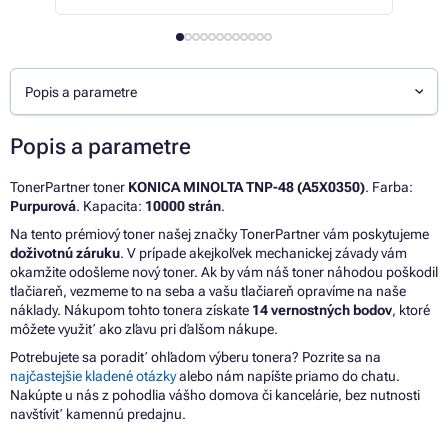
Popis a parametre
Popis a parametre
TonerPartner toner
KONICA MINOLTA TNP-48 (A5X0350)
. Farba:
Purpurová
. Kapacita:
10000 strán
.
Na tento prémiový toner našej značky TonerPartner vám poskytujeme
doživotnú záruku
. V prípade akejkoľvek mechanickej závady vám
okamžite odošleme nový toner. Ak by vám náš toner náhodou poškodil
tlačiareň, vezmeme to na seba a vašu tlačiareň opravíme na naše
náklady. Nákupom tohto tonera získate
14 vernostných bodov
, ktoré
môžete využiť ako zľavu pri ďalšom nákupe.
Potrebujete sa poradiť ohľadom výberu tonera? Pozrite sa na
najčastejšie kladené otázky
alebo nám napíšte priamo do chatu.
Nakúpte u nás z pohodlia vášho domova či kancelárie, bez nutnosti
navštíviť kamennú predajnu.