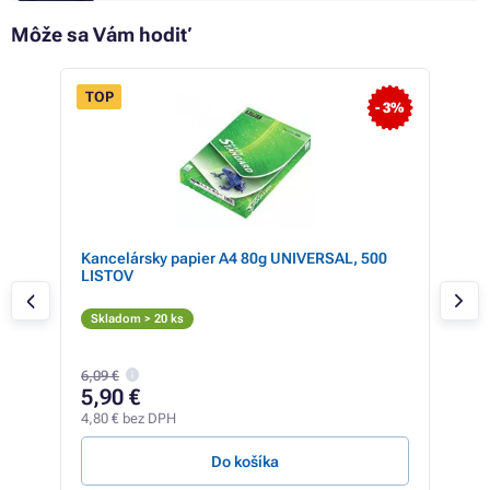
Môže sa Vám hodiť
TOP
TO
 14%
- 3%
Kancelársky papier A4 80g UNIVERSAL, 500
Ton
LISTOV
Ton
Az
Skladom > 20 ks
Skl
6,09 €
28
5,90 €
23,0
4,80 € bez DPH
0,28 
Do košíka