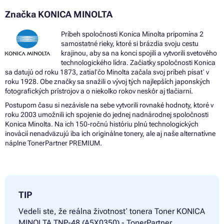
Značka KONICA MINOLTA
Príbeh spoločnosti Konica Minolta pripomína 2
samostatné rieky, ktoré si brázdia svoju cestu
krajinou, aby sa na konci spojili a vytvorili svetového
technologického lídra. Začiatky spoločnosti Konica
sa datujú od roku 1873, zatiaľ čo Minolta začala svoj príbeh písať v
roku 1928. Obe značky sa snažili o vývoj tých najlepších japonských
fotografických prístrojov a o niekoľko rokov neskôr aj tlačiarní.
Postupom času si nezávisle na sebe vytvorili rovnaké hodnoty, ktoré v
roku 2003 umožnili ich spojenie do jednej nadnárodnej spoločnosti
Konica Minolta. Na ich 150-ročnú históriu plnú technologických
inovácií nenadväzujú iba ich originálne tonery, ale aj naše alternatívne
náplne TonerPartner PREMIUM.
TIP
Vedeli ste, že reálna životnosť tonera
Toner KONICA
MINOLTA TNP-48 (A5X0350) - TonerPartner