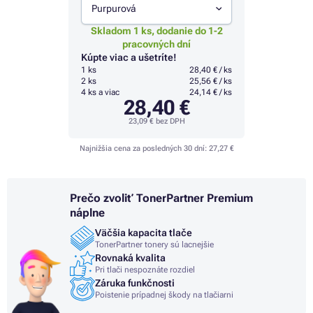
Purpurová
Skladom 1 ks, dodanie do 1-2
pracovných dní
Kúpte viac a ušetríte!
1 ks
28,40 € / ks
2 ks
25,56 € / ks
4 ks a viac
24,14 € / ks
28,40 €
23,09 €
bez DPH
Najnižšia cena za posledných 30 dní:
27,27 €
Prečo zvoliť TonerPartner Premium
náplne
Väčšia kapacita tlače
TonerPartner tonery sú lacnejšie
Rovnaká kvalita
Pri tlači nespoznáte rozdiel
Záruka funkčnosti
Poistenie prípadnej škody na tlačiarni