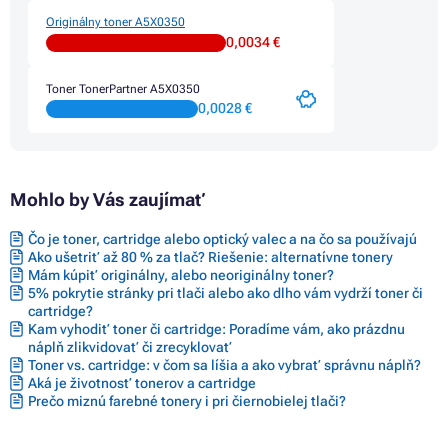
Originálny toner A5X0350
0,0034 €
Toner TonerPartner A5X0350
0,0028 €
Mohlo by Vás zaujímať
Čo je toner, cartridge alebo optický valec a na čo sa používajú
Ako ušetriť až 80 % za tlač? Riešenie: alternatívne tonery
Mám kúpiť originálny, alebo neoriginálny toner?
5% pokrytie stránky pri tlači alebo ako dlho vám vydrží toner či
cartridge?
Kam vyhodiť toner či cartridge: Poradíme vám, ako prázdnu
náplň zlikvidovať či zrecyklovať
Toner vs. cartridge: v čom sa líšia a ako vybrať správnu náplň?
Aká je životnosť tonerov a cartridge
Prečo miznú farebné tonery i pri čiernobielej tlači?