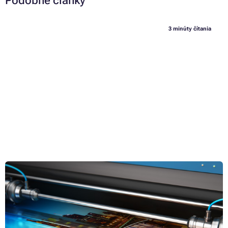
Podobné články
3 minúty čítania
Ako fungujú termotlačiarne a podľa čoho ich vyberať?
Zvažujete kúpu termotlačiarne pre tlač etikiet alebo účteniek, ale
neviete, podľa čoho vyberať? V tomto článku vám prezradíme to
najdôležitejšie o termálnych tlačiarňach: ako sa medzi sebou líšia, k
čomu sa jednotlivé typy hodia aj na akom princípe pracujú.