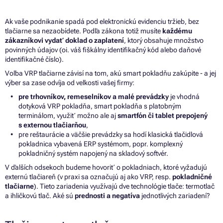
Ak vaše podnikanie spadá pod elektronickú evidenciu tržieb, bez
tlačiarne sa nezaobídete. Podľa zákona totiž musíte
každému
zákazníkovi vydať doklad o zaplatení
, ktorý obsahuje množstvo
povinných údajov (oi. váš fiškálny identifikačný kód alebo daňové
identifikačné číslo).
Voľba VRP tlačiarne závisí na tom, akú smart pokladňu zakúpite - a jej
výber sa zase odvíja od veľkosti vašej firmy:
pre trhovníkov, remeselníkov a malé prevádzky
je vhodná
dotyková VRP pokladňa, smart pokladňa s platobným
terminálom, využiť možno ale aj
smartfón či tablet prepojený
s externou tlačiarňou
,
pre reštaurácie a väčšie prevádzky sa hodí klasická tlačidlová
pokladnica vybavená ERP systémom, popr. komplexný
pokladničný systém napojený na skladový softvér.
V ďalších odsekoch budeme hovoriť o pokladniach, ktoré vyžadujú
externú tlačiareň (v praxi sa označujú aj ako VRP, resp.
pokladničné
tlačiarne
). Tieto zariadenia využívajú dve technológie tlače: termotlač
a ihličkovú tlač. Aké sú
prednosti a negatíva
jednotlivých zariadení?