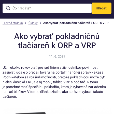
Hľadať
Menu
Hlavná stránka
Články
Ako vybrať pokladničnú tlačiareň k ORP a VRP
Ako vybrať pokladničnú
tlačiareň k ORP a VRP
11. 6. 2021
Už niekoľko rokov platí pre rad firiem a živnostníkov povinnosť
zasielať údaje o predaji tovaru na portál finančnej správy - eKasa.
Podnikateľom sa rozšírili možnosti, pretože pokladnicou môže byť
nielen klasická ERP, ale aj mobil, tablet, VRP a počítač. K tomu
je potrebné mať špeciálnu pokladňu, ktorá je vybavená zariadením
na tlač bločkov. V tomto článku zistíte, ako správne vybrať takúto
tlačiareň.