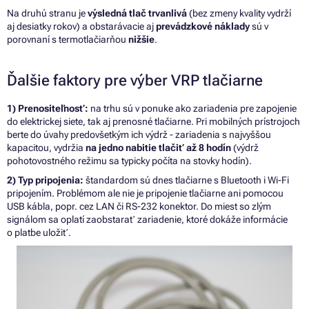
Na druhú stranu je
výsledná tlač trvanlivá
(bez zmeny kvality vydrží
aj desiatky rokov) a obstarávacie aj
prevádzkové náklady
sú v
porovnaní s termotlačiarňou
nižšie
.
Ďalšie faktory pre výber VRP tlačiarne
1) Prenositeľnosť:
na trhu sú v ponuke ako zariadenia pre zapojenie
do elektrickej siete, tak aj prenosné tlačiarne. Pri mobilných prístrojoch
berte do úvahy predovšetkým ich výdrž - zariadenia s najvyššou
kapacitou, vydržia
na jedno nabitie tlačiť až 8 hodín
(výdrž
pohotovostného režimu sa typicky počíta na stovky hodín).
2) Typ pripojenia:
štandardom sú dnes tlačiarne s Bluetooth i Wi-Fi
pripojením. Problémom ale nie je pripojenie tlačiarne ani pomocou
USB kábla, popr. cez LAN či RS-232 konektor. Do miest so zlým
signálom sa oplatí zaobstarať zariadenie, ktoré dokáže informácie
o platbe uložiť.