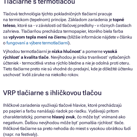
Tlačiarne s termotlačou
Tlačová technológia týchto pokladničných tlačiarní pracuje
na termickom (tepelnom) princípe. Základom zariadenia je
topné
teleso
, ktoré sa - v závislosti od tlačovej predlohy - v rôznych častiach
zahrieva. Tlačiarňou prechádza termopapier, ktorého biela farba
sa
vplyvom tepla mení na čiernu
(bližšie informácie nájdete v článku
o
fungovaní a výbere termotlačiarní
).
Výhodou termotlačiarní je
nízka hlučnosť
a pomerne
vysoká
rýchlosť a kvalita tlače
. Nevýhodou je nízka trvanlivosť vytlačených
účteniek - termocitlivá vrstva rýchlo bledne a nie je odolná proti oteru.
Tieto tlačiarne preto nie sú vhodné do predajní, kde je dôležité účtenku
uschovať kvôli záruke na niekoľko rokov.
VRP tlačiarne s ihličkovou tlačou
Ihličkové zariadenia využívajú tlačové hlavice, ktoré prechádzajú
po papieri a farbu nanášajú riadok po riadku. Vydávajú pritom
charakteristický, pomerne
hlasný zvuk
, čo môže byť vnímané ako
negatívum. Ďalšou nevýhodou môže byť pomalšia rýchlosť tlače.
Ihličkové tlačiarne sa preto nehodia do miest s vysokou obrátkou ľudí
(napr. na festivaly).