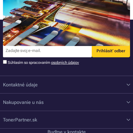
Celý článok »
Buďte pri tom ako prvý
Najnovšie informácie o novinkách a akciách priamo na Váš e-mail.
Prihlásiť odber
Súhlasím so spracovaním
osobných údajov
Kontaktné údaje
Nakupovanie u nás
TonerPartner.sk
Buďme v kontakte