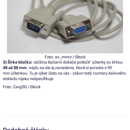
Foto:
an_mmcr
/ iStock
3) Šírka bločku:
väčšina tlačiarní dokáže potlačiť účtenky so šírkou
48 až 80 mm
, nájdu sa ale aj zariadenia, ktoré si poradia s 90
mm účtenkou. Tu je výber čisto na vás - zákon totiž rozmery daňového
dokladu nijako nešpecifikuje.
Foto: ZavgSG / iStock