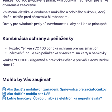
Yenkee YCC 100 je vybavené praktickým bočným magnetom pre ľahké
otvorenie a zatvorenie.
Vnútorná výstelka je vyrobená z mäkkého a odolného silikónu, ktorý
chráni telefón pred nárazmi a škrabancami.
Otvory pre ovládacie prvky sú navrhnuté tak, aby boli ľahko prístupné.
Kombinácia ochrany a peňaženky
Puzdro Yenkee YCC 100 ponúka ochranu pre váš smartfón.
Zároveň funguje ako peňaženka s vreckami na karty a bankovky.
Yenkee YCC 100 - elegantné a praktické riešenie pre váš Xiaomi Redmi
Note 12.
Mohlo by Vás zaujímať
Ako tlačiť z mobilných zariadení: Sprievodca pre začiatočníkov
Ako tlačiť z mobilu cez USB
Letné horúčavy: Čo robiť, aby sa elektronika neprehrievala?