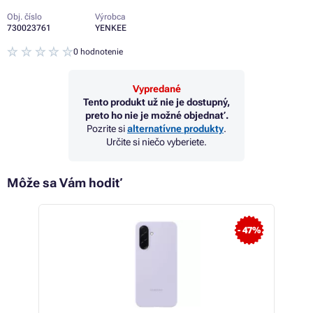
Obj. číslo
Výrobca
730023761
YENKEE
0 hodnotenie
Vypredané
Tento produkt už nie je dostupný,
preto ho nie je možné objednať.
Pozrite si
alternatívne produkty
.
Určite si niečo vyberiete.
Môže sa Vám hodiť
 48%
- 47%