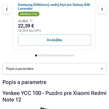
hone
Samsung Silikónový zadný kryt pre Galaxy A36
3mk
Lavender
iPho
Skladom 2 ks
Sk
41,86 €
7,10
22,39 €
5,
18,20 € bez DPH
4,85
Do košíka
Popis a parametre
Popis a parametre
Yenkee YCC 100 - Puzdro pre Xiaomi Redmi
Note 12