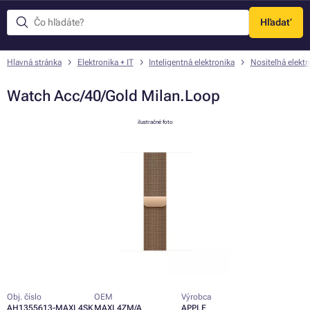
Hľadať
Menu
Hlavná stránka
Elektronika + IT
Inteligentná elektronika
Nositeľná elektr
Watch Acc/40/Gold Milan.Loop
ilustračné foto
Obj. číslo
OEM
Výrobca
AH1355613-MAXL4SK
MAXL4ZM/A
APPLE