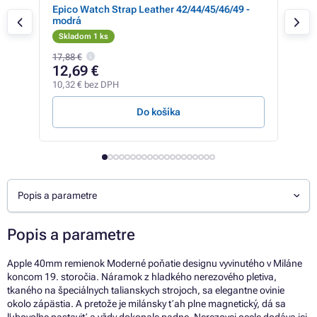
rny
Epico Watch Strap Leather 42/44/45/46/49 -
Gar
modrá
Skladom 1 ks
Sk
17,88 €
15,1
12,69 €
12
10,32 € bez DPH
10,3
Do košíka
Popis a parametre
Popis a parametre
Apple 40mm remienok Moderné poňatie designu vyvinutého v Miláne
koncom 19. storočia. Náramok z hladkého nerezového pletiva,
tkaného na špeciálnych talianskych strojoch, sa elegantne ovinie
okolo zápästia. A pretože je milánsky ťah plne magnetický, dá sa
ľubovoľne nastaviť a vždy dokonale padne. Nerezovej ocele dodáva jej