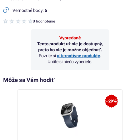
Vernostné body:
5
0 hodnotenie
Vypredané
Tento produkt už nie je dostupný,
preto ho nie je možné objednať.
Pozrite si
alternatívne produkty
.
Určite si niečo vyberiete.
Môže sa Vám hodiť
 16%
- 29%