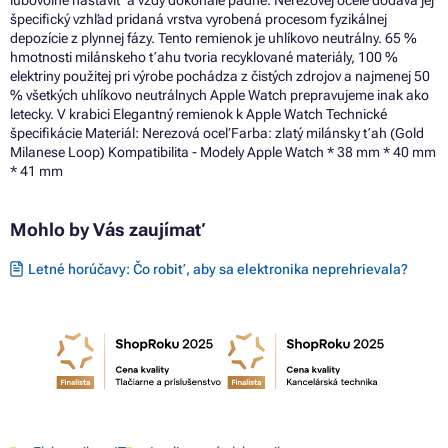
špecifický vzhľad pridaná vrstva vyrobená procesom fyzikálnej
depozície z plynnej fázy. Tento remienok je uhlíkovo neutrálny. 65 %
hmotnosti milánskeho ťahu tvoria recyklované materiály, 100 %
elektriny použitej pri výrobe pochádza z čistých zdrojov a najmenej 50
% všetkých uhlíkovo neutrálnych Apple Watch prepravujeme inak ako
letecky. V krabici Elegantný remienok k Apple Watch Technické
špecifikácie Materiál: Nerezová oceľ Farba: zlatý milánsky ťah (Gold
Milanese Loop) Kompatibilita - Modely Apple Watch * 38 mm * 40 mm
* 41 mm
Mohlo by Vás zaujímať
Letné horúčavy: Čo robiť, aby sa elektronika neprehrievala?