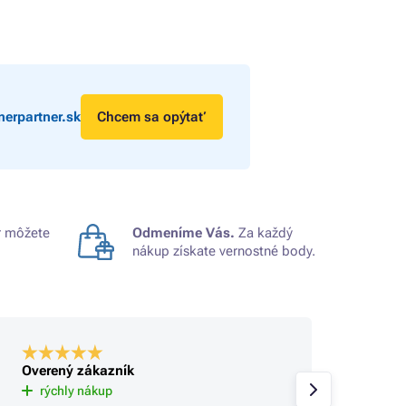
erpartner.sk
Chcem sa opýtať
 môžete
Odmeníme Vás.
Za každý
nákup získate vernostné body.
Overený zákazník
Overe
Už tu 
rýchly nákup