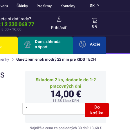
SK
ovaru
Články
Pre firmy
Kontakty
ete si dať rady?
1 2 330 068 77
0 €
Prihlásiť
i 8:00 – 16:00
Dom, záhrada
Akcie
ia
a šport
ienky
Garett remienok modrý 22 mm pre KIDS TECH
DS
Skladom 2 ks, dodanie do 1-2
pracovných dní
14,00 €
11,38 €
bez DPH
Do
košíka
Najnižšia cena za posledných 30 dní:
13,68 €