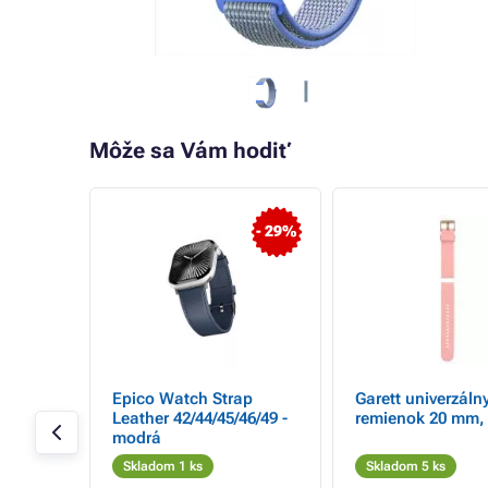
Môže sa Vám hodiť
- 5%
- 29%
ramel
Epico Watch Strap
Garett univerzáln
S/M
Leather 42/44/45/46/49 -
remienok 20 mm, 
modrá
Skladom 1 ks
Skladom 5 ks