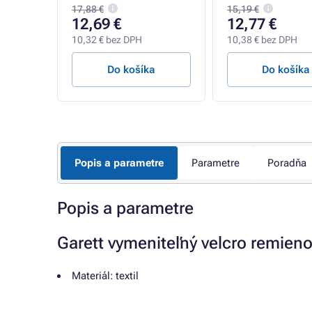
17,88 €
15,19 €
12,69 €
12,77 €
10,32 € bez DPH
10,38 € bez DPH
a
Do košíka
Do košíka
Popis a parametre
Parametre
Poradňa
Popis a parametre
Garett vymeniteľný velcro remien
Materiál: textil