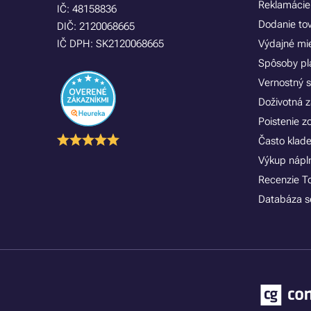
Reklamácie
IČ: 48158836
Dodanie to
DIČ: 2120068665
IČ DPH: SK2120068665
Výdajné mi
Spôsoby pl
Vernostný 
Doživotná z
Poistenie 
Často klad
Výkup náplní
Recenzie T
Databáza se