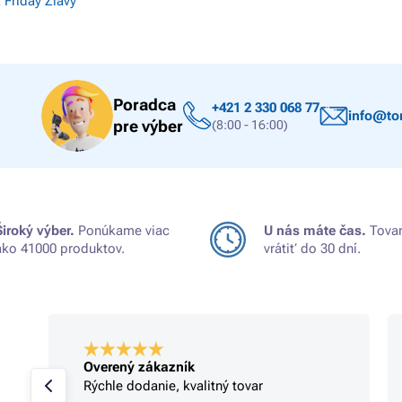
 Friday Zľavy
Poradca
+421 2 330 068 77
info@ton
pre výber
(8:00 - 16:00)
Široký výber.
Ponúkame viac
U nás máte čas.
Tovar
ako 41000 produktov.
vrátiť do 30 dní.
Overený zákazník
Rýchle dodanie, kvalitný tovar