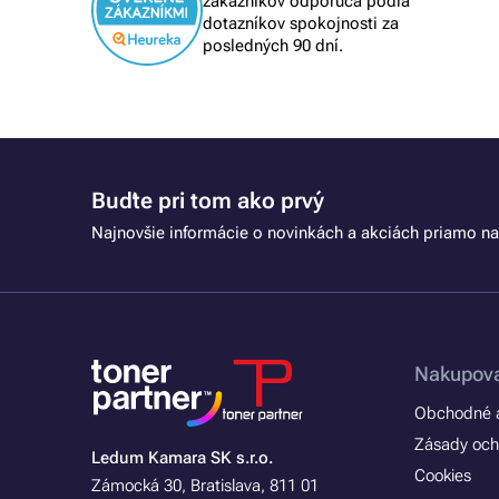
zákazníkov odporúča podľa
lém, tak
dotazníkov spokojnosti za
posledných 90 dní.
Buďte pri tom ako prvý
Najnovšie informácie o novinkách a akciách priamo na
Nakupova
Obchodné a
Zásady och
Ledum Kamara SK s.r.o.
Cookies
Zámocká 30, Bratislava, 811 01