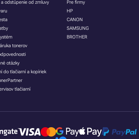
 a odstúpenie od zmluvy
Pre firmy
varu
HP
esta
CANON
atby
SAMSUNG
systém
BROTHER
áruka tonerov
zodpovednosti
ené otázky
 do tlačiarní a kopíriek
onerPartner
rvisov tlačiarní