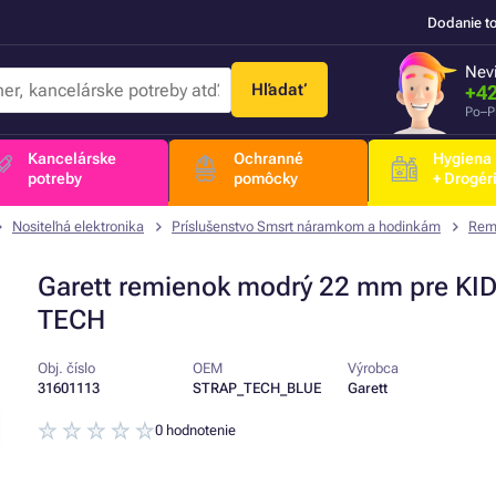
Dodanie t
Nevi
Hľadať
+42
Po–P
Kancelárske
Ochranné
Hygiena
potreby
pomôcky
+ Drogér
Nositeľná elektronika
Príslušenstvo Smsrt náramkom a hodinkám
Rem
Garett remienok modrý 22 mm pre KI
TECH
Obj. číslo
OEM
Výrobca
31601113
STRAP_TECH_BLUE
Garett
0 hodnotenie