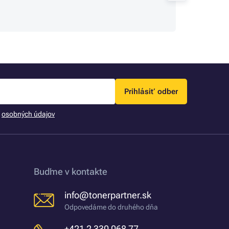
spokoj
sa rie
Prihlásiť odber
m
osobných údajov
Buďme v kontakte
info@tonerpartner.sk
Odpovedáme do druhého dňa
+421 2 330 068 77