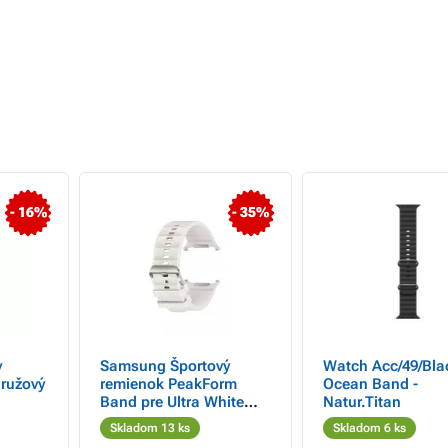
- 16%
- 35%
y
Samsung Športový
Watch Acc/49/Bla
ružový
remienok PeakForm
Ocean Band -
Band pre Ultra White
Natur.Titan
Sand
Skladom 13 ks
Skladom 6 ks