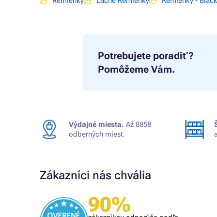
Remienky
Lacné Remienky
Remienky - Black
Potrebujete poradiť?
Pomôžeme Vám.
Výdajné miesta.
Až 8858
odberných miest.
Zákazníci nás chvália
90%
Overený zákazník
om
rýchle vybavenie