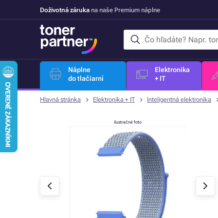
Doživotná záruka
na naše Premium náplne
Náplne
Elektronika
do tlačiarní
+ IT
Hlavná stránka
Elektronika + IT
Inteligentná elektronika
ilustračné foto