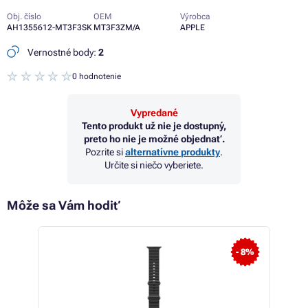
Obj. číslo
OEM
Výrobca
AH1355612-MT3F3SK
MT3F3ZM/A
APPLE
Vernostné body:
2
0 hodnotenie
Vypredané
Tento produkt už nie je dostupný,
preto ho nie je možné objednať.
Pozrite si
alternatívne produkty
.
Určite si niečo vyberiete.
Môže sa Vám hodiť
- 5%
- 8%