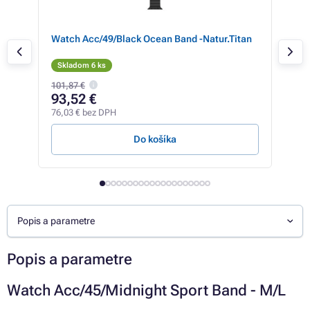
Watch Acc/49/Black Ocean Band -Natur.Titan
Sam
pre
Skladom 6 ks
Sk
101,87 €
79,7
93,52 €
51
76,03 € bez DPH
41,9
Do košíka
Popis a parametre
Popis a parametre
Watch Acc/45/Midnight Sport Band - M/L