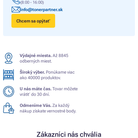
(8:00 - 16:00)
info@tonerpartner.sk
Chcem sa opýtať
Výdajné miesta.
Až 8845
odberných miest.
Široký výber.
Ponúkame viac
ako 40000 produktov.
U nás máte čas.
Tovar môžete
vrátiť do 30 dní.
Odmeníme Vás.
Za každý
nákup získate vernostné body.
Zákazníci nás chvália