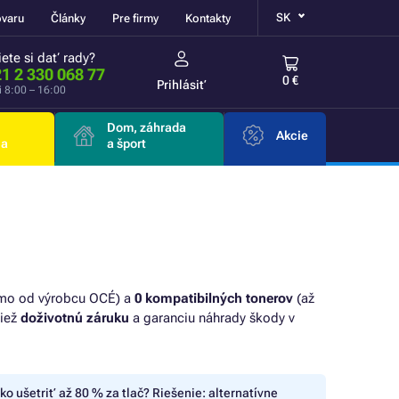
SK
ovaru
Články
Pre firmy
Kontakty
ete si dať rady?
1 2 330 068 77
0 €
Prihlásiť
i 8:00 – 16:00
Dom, záhrada
Akcie
ia
a šport
iamo od výrobcu OCÉ) a
0 kompatibilných tonerov
(až
tiež
doživotnú záruku
a garanciu náhrady škody v
ko ušetriť až 80 % za tlač? Riešenie: alternatívne