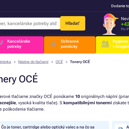
Dodanie t
Nevi
Hľadať
+42
Po–P
Kancelárske
Ochranné
Hygiena
potreby
pomôcky
+ Drogér
stránka
Náplne do tlačiarní
OCÉ
Tonery OCÉ
nery OCÉ
serové tlačiarne značky OCÉ ponúkame
10
originálnych náplní (pr
lacnejšie
, vysoká kvalita tlače). S
kompatibilnými tonermi
získate 
e poškodenia tlačiarne.
Čo je toner, cartridge alebo optický valec a na čo sa
A