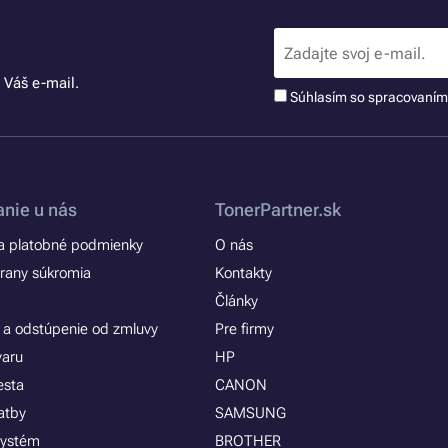
 Váš e-mail.
Súhlasím so spracovaní
nie u nás
TonerPartner.sk
 platobné podmienky
O nás
rany súkromia
Kontakty
Články
 a odstúpenie od zmluvy
Pre firmy
varu
HP
esta
CANON
atby
SAMSUNG
systém
BROTHER