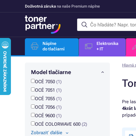
Doživotná záruka
na naše Premium náplne
Náplne
Elektronika
do tlačiarní
+ IT
Hlavná 
Model tlačiarne
To
OCÉ 7050
(1)
OCÉ 7051
(1)
OCÉ 7055
(1)
Pre la
OCÉ 7056
(1)
4krát 
prípad
OCÉ 9600
(1)
OCÉ COLORWAVE 600
(2)
Zobraziť ďalšie