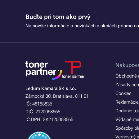
Buďte pri tom ako prvý
Najnovšie informácie o novinkách a akciách priamo na
Nakupova
Obchodné a
Zásady och
Ledum Kamara SK s.r.o.
Cookies
Zámocká 30, Bratislava, 811 01
Reklamácie
IČ: 48158836
Dodanie to
DIČ: 2120068665
IČ DPH: SK2120068665
Výdajné mi
Spôsoby pl
Vernostný 