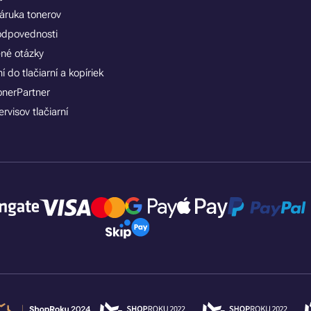
áruka tonerov
zodpovednosti
ené otázky
 do tlačiarní a kopíriek
onerPartner
rvisov tlačiarní