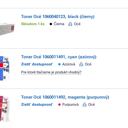
Toner Océ 1060040123, black (čierny)
Skladom 1 ks
Čierna
Océ
Toner Océ 1060011491, cyan (azúrový)
Zistiť dostupnosť
Azúrová
Océ
Pre ktoré tlačiarne je produkt vhodný?
Toner Océ 1060011492, magenta (purpurový)
Zistiť dostupnosť
Purpurová
Océ