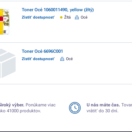
Toner Océ 1060011490, yellow (žltý)
Zistiť dostupnosť
Žltá
Océ
Toner Océ 6696C001
Zistiť dostupnosť
Océ
Široký výber.
Ponúkame viac
U nás máte čas.
Tovar
ako 41000 produktov.
vrátiť do 30 dní.