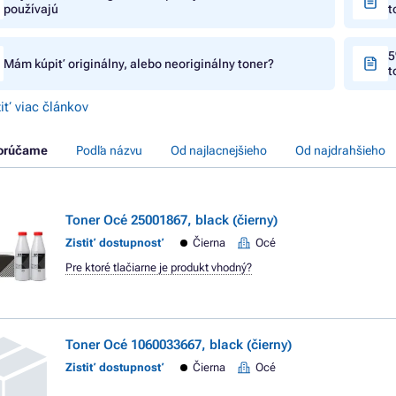
používajú
t
5
Mám kúpiť originálny, alebo neoriginálny toner?
t
iť viac článkov
orúčame
Podľa názvu
Od najlacnejšieho
Od najdrahšieho
Toner Océ 25001867, black (čierny)
Zistiť dostupnosť
Čierna
Océ
Pre ktoré tlačiarne je produkt vhodný?
Toner Océ 1060033667, black (čierny)
Zistiť dostupnosť
Čierna
Océ