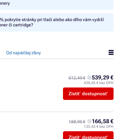
onery
% pokrytie stránky pri tlači alebo ako dlho vám vydrží
oner či cartridge?
Od najväčšej zľavy
539,29 €
612,49 €
438,45 € bez DPH
Zistiť dostupnosť
166,58 €
188,95 €
135,43 € bez DPH
Zistiť dostupnosť