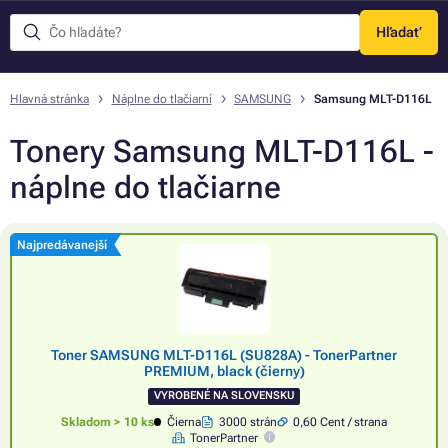
Hľadať
Menu
Hlavná stránka
Náplne do tlačiarní
SAMSUNG
Samsung MLT-D116L
Tonery Samsung MLT-D116L -
náplne do tlačiarne
Najpredávanejší
Toner SAMSUNG MLT-D116L (SU828A) - TonerPartner
PREMIUM, black (čierny)
VYROBENÉ NA SLOVENSKU
Skladom > 10 ks
Čierna
3000 strán
0,60 Cent / strana
TonerPartner