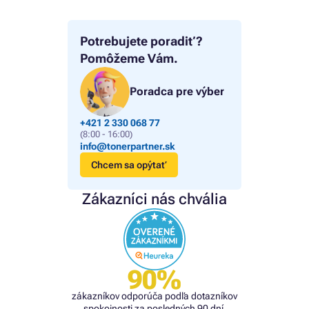
Potrebujete poradiť?
Pomôžeme Vám.
Poradca pre výber
+421 2 330 068 77
(8:00 - 16:00)
info@tonerpartner.sk
Chcem sa opýtať
Zákazníci nás chvália
90%
zákazníkov odporúča podľa dotazníkov
spokojnosti za posledných 90 dní.