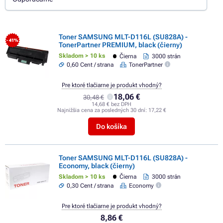
Toner SAMSUNG MLT-D116L (SU828A) -
- 41%
TonerPartner PREMIUM, black (čierny)
Skladom > 10 ks
Čierna
3000 strán
0,60 Cent / strana
TonerPartner
Pre ktoré tlačiarne je produkt vhodný?
18,06 €
30,48 €
14,68 € bez DPH
Najnižšia cena za posledných 30 dní:
17,22 €
Do košíka
Toner SAMSUNG MLT-D116L (SU828A) -
Economy, black (čierny)
Skladom > 10 ks
Čierna
3000 strán
0,30 Cent / strana
Economy
Pre ktoré tlačiarne je produkt vhodný?
8,86 €