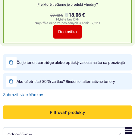
Pre ktoré tlačiarne je produkt vhodný?
18,06 €
30,48 €
14,68 € bez DPH
Najnižšia cena za posledných 30 dní:
17,22 €
Do košíka
Čo je toner, cartridge alebo optický valec a na čo sa používajú
Ako ušetriť až 80 % za tlač? Riešenie: alternatívne tonery
Zobraziť viac článkov
Filtrovať produkty
Odporúčame