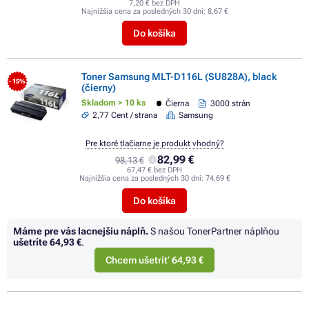
7,20 € bez DPH
Najnižšia cena za posledných 30 dní:
8,67 €
Do košíka
Toner Samsung MLT-D116L (SU828A), black
- 15%
(čierny)
Skladom > 10 ks
Čierna
3000 strán
2,77 Cent / strana
Samsung
Pre ktoré tlačiarne je produkt vhodný?
82,99 €
98,13 €
67,47 € bez DPH
Najnižšia cena za posledných 30 dní:
74,69 €
Do košíka
Máme pre vás lacnejšiu náplň.
S našou TonerPartner náplňou
ušetríte
64,93 €
.
Chcem ušetriť 64,93 €