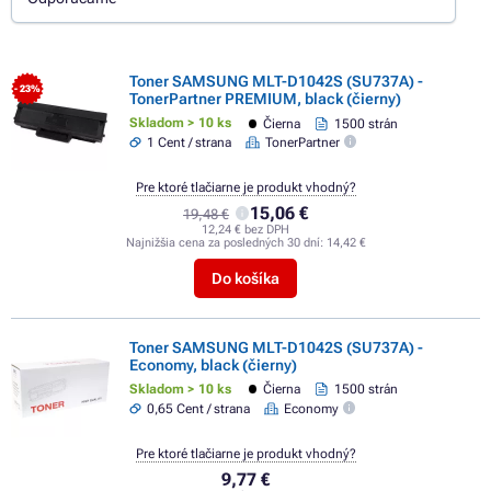
Toner SAMSUNG MLT-D1042S (SU737A) -
- 23%
TonerPartner PREMIUM, black (čierny)
Skladom > 10 ks
Čierna
1500 strán
1 Cent / strana
TonerPartner
Pre ktoré tlačiarne je produkt vhodný?
15,06 €
19,48 €
12,24 € bez DPH
Najnižšia cena za posledných 30 dní:
14,42 €
Do košíka
Toner SAMSUNG MLT-D1042S (SU737A) -
Economy, black (čierny)
Skladom > 10 ks
Čierna
1500 strán
0,65 Cent / strana
Economy
Pre ktoré tlačiarne je produkt vhodný?
9,77 €