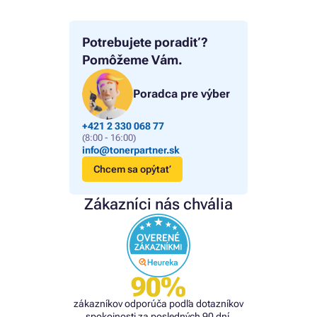
Potrebujete poradiť?
Pomôžeme Vám.
Poradca pre výber
+421 2 330 068 77
(8:00 - 16:00)
info@tonerpartner.sk
Chcem sa opýtať
Zákazníci nás chvália
90%
zákazníkov odporúča podľa dotazníkov
spokojnosti za posledných 90 dní.