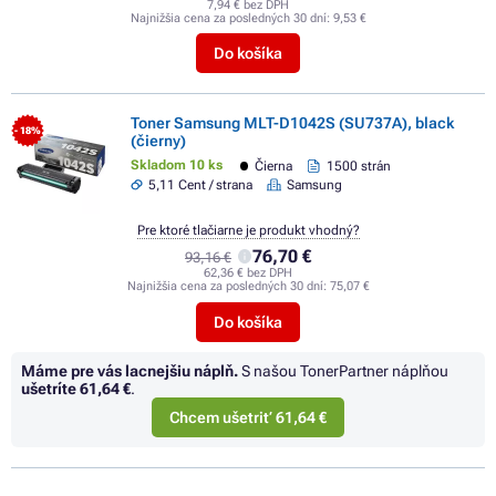
7,94 € bez DPH
Najnižšia cena za posledných 30 dní:
9,53 €
Do košíka
Toner Samsung MLT-D1042S (SU737A), black
- 18%
(čierny)
Skladom 10 ks
Čierna
1500 strán
5,11 Cent / strana
Samsung
Pre ktoré tlačiarne je produkt vhodný?
76,70 €
93,16 €
62,36 € bez DPH
Najnižšia cena za posledných 30 dní:
75,07 €
Do košíka
Máme pre vás lacnejšiu náplň.
S našou TonerPartner náplňou
ušetríte
61,64 €
.
Chcem ušetriť 61,64 €