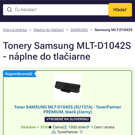
Hľadať
Menu
Hlavná stránka
Náplne do tlačiarní
SAMSUNG
Samsung MLT-D1042S
Tonery Samsung MLT-D1042S
- náplne do tlačiarne
Najpredávanejší
Toner SAMSUNG MLT-D1042S (SU737A) - TonerPartner
PREMIUM, black (čierny)
VYROBENÉ NA SLOVENSKU
Skladom > 10 ks
Čierna
1500 strán
1 Cent / strana
TonerPartner